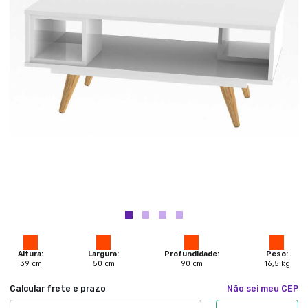
Altura:
Largura:
Profundidade:
Peso:
39
cm
50
cm
90
cm
16,5
kg
Calcular frete e prazo
Não sei meu CEP