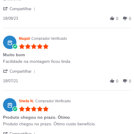
' Share Review by wilma c. on 18 Aug 2023
Compartilhar
18/08/23
0
0
Magali
Comprador Verificado
5.0 star rating
Muito bom
Review by Magali on 18 Jul 2021
review stating Muito bom
Facilidade na montagem ficou linda
' Share Review by Magali on 18 Jul 2021
Compartilhar
18/07/21
0
0
Sheila N.
Comprador Verificado
5.0 star rating
Produto chegou no prazo. Ótimo
Review by Sheila N. on 31 Jul 2019
review stating Produto chegou no prazo. Ótimo
Produto chegou no prazo. Ótimo custo benefício.
' Share Review by Sheila N. on 31 Jul 2019
Compartilhar