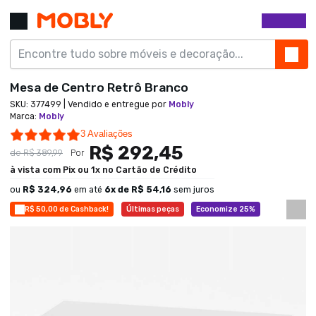
Mesa de Centro Retrô Branco
SKU:
377499
| Vendido e entregue por
Mobly
Marca
:
Mobly
5.0 star rating
3 Avaliações
R$ 292,45
de
R$ 389,99
Por
à vista com Pix ou 1x no Cartão de Crédito
ou
R$ 324,96
em até
6
x de
R$ 54,16
sem juros
R$ 50,00 de Cashback!
Últimas peças
Economize 25%