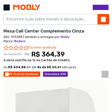
Mesa Call Center Complemento Cinza
SKU:
1113388
| Vendido e entregue por
Mobly
Marca
:
Modern
0.0 star rating
Escrever avaliação
R$ 364,39
de
R$ 639,99
Por
à vista com Pix ou 1x no Cartão de Crédito
ou
R$ 404,88
em até
8
x de
R$ 50,61
sem juros
R$ 75,00 de Cashback!
Economize 43%