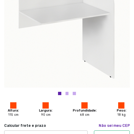
Altura:
Largura:
Profundidade:
Peso:
115
cm
90
cm
68
cm
18
kg
Calcular frete e prazo
Não sei meu CEP