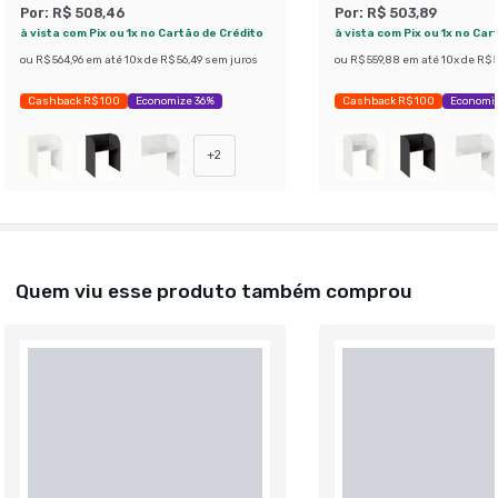
Por:
R$ 508,46
Por:
R$ 503,89
à vista com Pix ou 1x no Cartão de Crédito
à vista com Pix ou 1x no Car
ou
R$ 564,96
em até
10
x de
R$ 56,49
sem juros
ou
R$ 559,88
em até
10
x de
R$ 5
Cashback R$ 100
Economize 36%
Cashback R$ 100
Economi
+
2
Quem viu esse produto também comprou