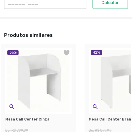
Calcular
Produtos similares
36
%
42
%
Mesa Call Center Cinza
Mesa Call Center Bran
De:
R$ 799,99
De:
R$ 879,99