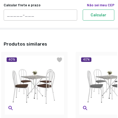
Calcular frete e prazo
Não sei meu CEP
Calcular
Produtos similares
40
%
40
%