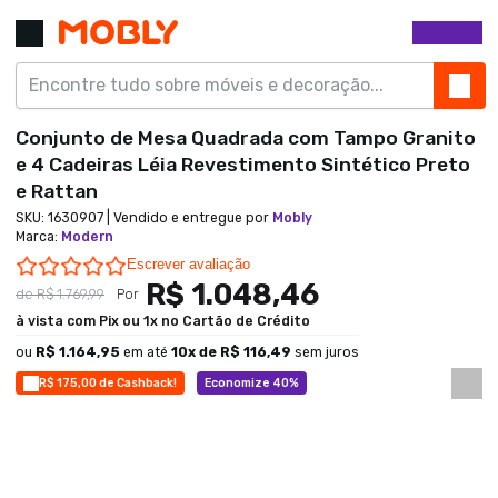
Conjunto de Mesa Quadrada com Tampo Granito
e 4 Cadeiras Léia Revestimento Sintético Preto
e Rattan
SKU:
1630907
| Vendido e entregue por
Mobly
Marca
:
Modern
0.0 star rating
Escrever avaliação
R$ 1.048,46
de
R$ 1.769,99
Por
à vista com Pix ou 1x no Cartão de Crédito
ou
R$ 1.164,95
em até
10
x de
R$ 116,49
sem juros
R$ 175,00 de Cashback!
Economize 40%