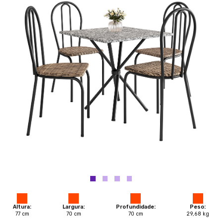
Altura:
Largura:
Profundidade:
Peso:
77
cm
70
cm
70
cm
29,68
kg