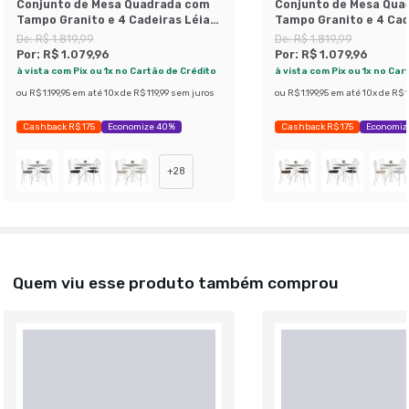
Conjunto de Mesa Quadrada com
Conjunto de Mesa Qua
Tampo Granito e 4 Cadeiras Léia
Tampo Granito e 4 Cad
Revestimento Sintético Branco e
Revestimento Sintéti
De:
R$ 1.819,99
De:
R$ 1.819,99
Imbuia
Platina
Por:
R$ 1.079,96
Por:
R$ 1.079,96
à vista com Pix ou 1x no Cartão de Crédito
à vista com Pix ou 1x no Car
ou
R$ 1.199,95
em até
10
x de
R$ 119,99
sem juros
ou
R$ 1.199,95
em até
10
x de
R$ 1
Cashback R$ 175
Economize 40%
Cashback R$ 175
Economiz
+
28
Quem viu esse produto também comprou