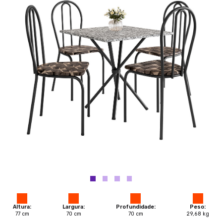
Altura:
Largura:
Profundidade:
Peso:
77
cm
70
cm
70
cm
29,68
kg