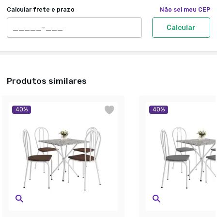
Calcular frete e prazo
Não sei meu CEP
Calcular
Produtos similares
40
%
40
%