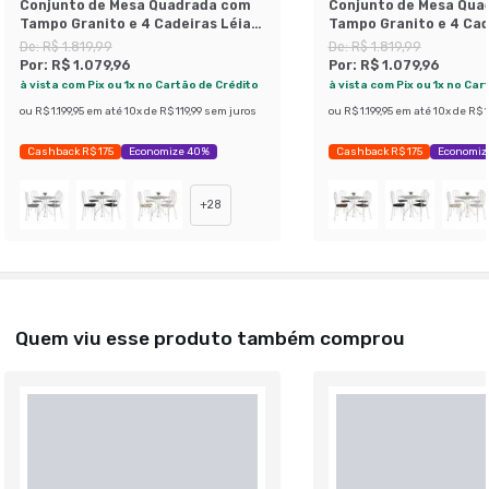
Conjunto de Mesa Quadrada com
Conjunto de Mesa Qua
Tampo Granito e 4 Cadeiras Léia
Tampo Granito e 4 Cad
Revestimento Sintético Branco e
Revestimento Sintéti
De:
R$ 1.819,99
De:
R$ 1.819,99
Imbuia
Platina
Por:
R$ 1.079,96
Por:
R$ 1.079,96
à vista com Pix ou 1x no Cartão de Crédito
à vista com Pix ou 1x no Car
ou
R$ 1.199,95
em até
10
x de
R$ 119,99
sem juros
ou
R$ 1.199,95
em até
10
x de
R$ 1
Cashback R$ 175
Economize 40%
Cashback R$ 175
Economiz
+
28
Quem viu esse produto também comprou