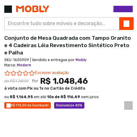
Conjunto de Mesa Quadrada com Tampo Granito
e 4 Cadeiras Léia Revestimento Sintético Preto
e Palha
SKU:
1630909
| Vendido e entregue por
Mobly
Marca
:
Modern
0.0 star rating
Escrever avaliação
R$ 1.048,46
de
R$ 1.769,99
Por
à vista com Pix ou 1x no Cartão de Crédito
ou
R$ 1.164,95
em até
10
x de
R$ 116,49
sem juros
R$ 175,00 de Cashback!
Economize 40%