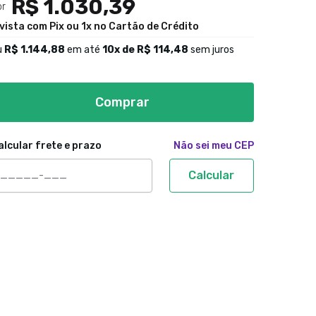
R$ 1.030,39
or
 vista com Pix ou 1x no Cartão de Crédito
u
R$ 1.144,88
em até
10
x de
R$ 114,48
sem juros
Comprar
alcular frete e prazo
Não sei meu CEP
Calcular