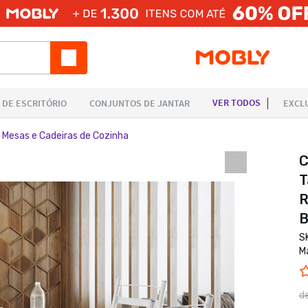
 Mesas e Cadeiras de Cozinha
C
T
R
B
S
M
d