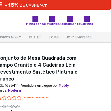
Minha conta
Favoritos
Atendimento
Carrinho
onjunto de Mesa Quadrada com
ampo Granito e 4 Cadeiras Léia
evestimento Sintético Platina e
ranco
KU:
1635414
| Vendido e entregue por
Mobly
arca
:
Modern
0.0 star rating
Escrever avaliação
e
R$ 1.929,99