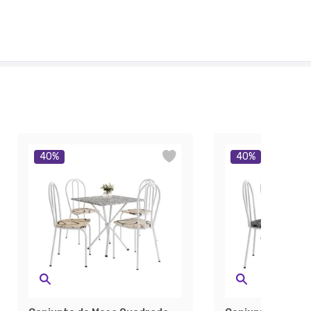
40
%
40
%