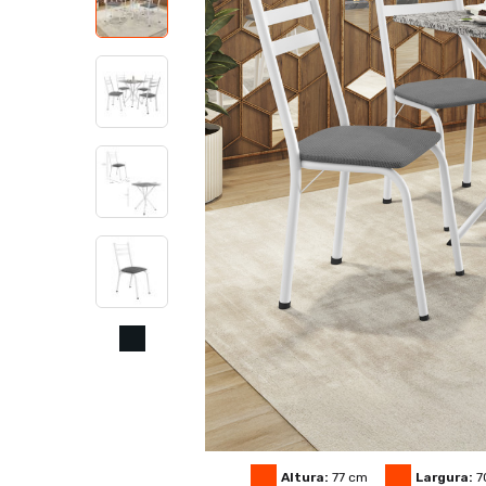
Altura:
77
cm
Largura:
7