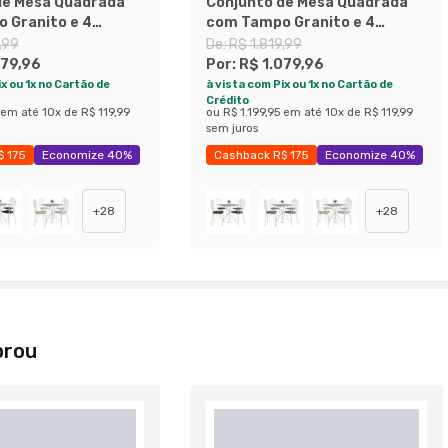
de Mesa Quadrada
Conjunto de Mesa Quadrada
 Granito e 4
com Tampo Granito e 4
Léia Revestimento
Cadeiras Léia Revestimento
,99
De:
R$ 1.819,99
Branco e Platina
Sintético Branco e Preto
079,96
Por:
R$ 1.079,96
x ou 1x no Cartão de
à vista com Pix ou 1x no Cartão de
Crédito
em até
10
x de
R$ 119,99
ou
R$ 1.199,95
em até
10
x de
R$ 119,99
sem juros
$ 175
Economize 40%
Cashback R$ 175
Economize 40%
+
28
+
28
prou