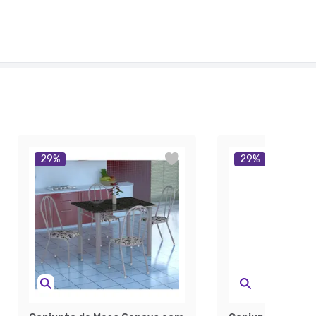
29
%
29
%