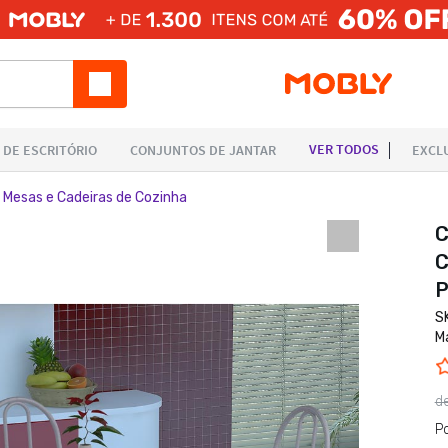
 Mesas e Cadeiras de Cozinha
C
C
P
S
M
d
P