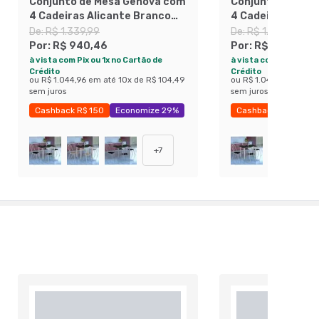
Conjunto de Mesa Genova com
Conjunto de Mes
4 Cadeiras Alicante Branco
4 Cadeiras Alica
Prata e Branco Floral
Prata e Nature 
De:
R$ 1.339,99
De:
R$ 1.339,99
Por:
R$ 940,46
Por:
R$ 940,46
à vista com Pix ou 1x no Cartão de
à vista com Pix ou 1x 
Crédito
Crédito
ou
R$ 1.044,96
em até
10
x de
R$ 104,49
ou
R$ 1.044,96
em até
sem juros
sem juros
Cashback R$ 150
Economize 29%
Cashback R$ 150
+
7