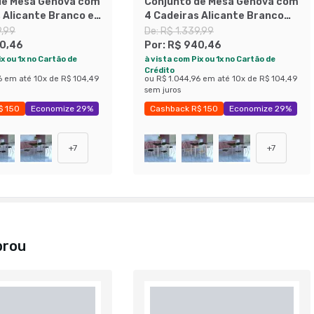
de Mesa Genova com
Conjunto de Mesa Genova com
 Alicante Branco e
4 Cadeiras Alicante Branco
ge
Prata e Preto Liso
9,99
De:
R$ 1.339,99
0,46
Por:
R$ 940,46
x ou 1x no Cartão de
à vista com Pix ou 1x no Cartão de
Crédito
6
em até
10
x de
R$ 104,49
ou
R$ 1.044,96
em até
10
x de
R$ 104,49
sem juros
$ 150
Economize 29%
Cashback R$ 150
Economize 29%
+
7
+
7
prou