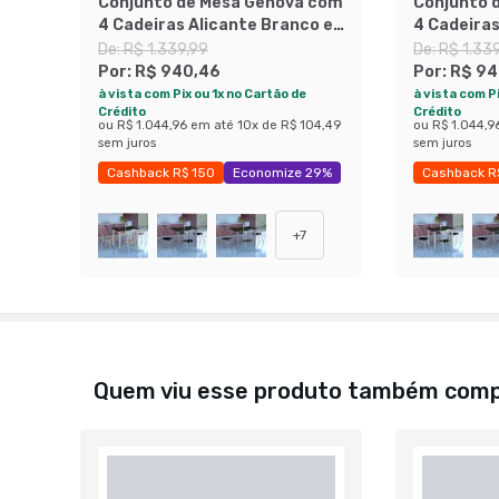
Conjunto de Mesa Genova com
Conjunto 
4 Cadeiras Alicante Branco e
4 Cadeiras
Preto Liso
Nature Be
De:
R$ 1.339,99
De:
R$ 1.33
Por:
R$ 940,46
Por:
R$ 94
à vista com Pix ou 1x no Cartão de
à vista com Pi
Crédito
Crédito
ou
R$ 1.044,96
em até
10
x de
R$ 104,49
ou
R$ 1.044,9
sem juros
sem juros
Cashback R$ 150
Economize 29%
Cashback R
+
7
Quem viu esse produto também com