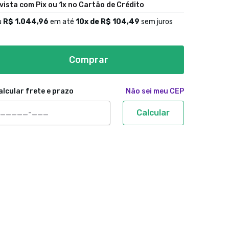
 vista com Pix ou 1x no Cartão de Crédito
u
R$ 1.044,96
em até
10
x de
R$ 104,49
sem juros
Comprar
alcular frete e prazo
Não sei meu CEP
Calcular