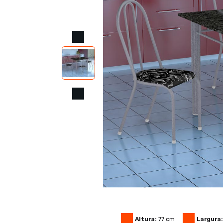
Altura:
77
cm
Largura: