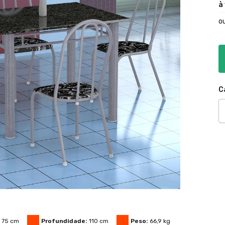
à
o
C
75
cm
Profundidade:
110
cm
Peso:
66,9
kg