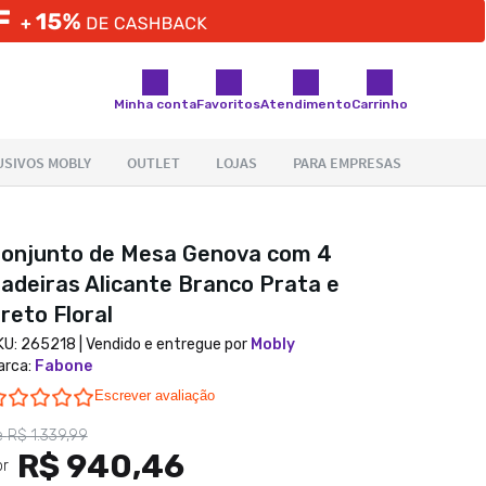
Minha conta
Favoritos
Atendimento
Carrinho
onjunto de Mesa Genova com 4
adeiras Alicante Branco Prata e
reto Floral
KU:
265218
| Vendido e entregue por
Mobly
arca
:
Fabone
0.0 star rating
Escrever avaliação
e
R$ 1.339,99
R$ 940,46
or