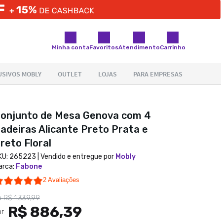
Minha conta
Favoritos
Atendimento
Carrinho
onjunto de Mesa Genova com 4
adeiras Alicante Preto Prata e
reto Floral
KU:
265223
| Vendido e entregue por
Mobly
arca
:
Fabone
5.0 star rating
2 Avaliações
e
R$ 1.339,99
R$ 886,39
or