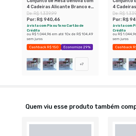
Conjunto de Mesa Genova com
Conjunto 
4 Cadeiras Alicante Branco e
4 Cadeiras
Preto Liso
Nature Be
De:
R$ 1.339,99
De:
R$ 1.33
Por:
R$ 940,46
Por:
R$ 94
à vista com Pix ou 1x no Cartão de
à vista com Pi
Crédito
Crédito
ou
R$ 1.044,96
em até
10
x de
R$ 104,49
ou
R$ 1.044,9
sem juros
sem juros
Cashback R$ 150
Economize 29%
Cashback R
+
7
Quem viu esse produto também com