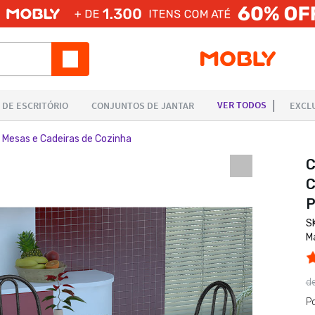
 Mesas e Cadeiras de Cozinha
C
C
P
S
M
d
P