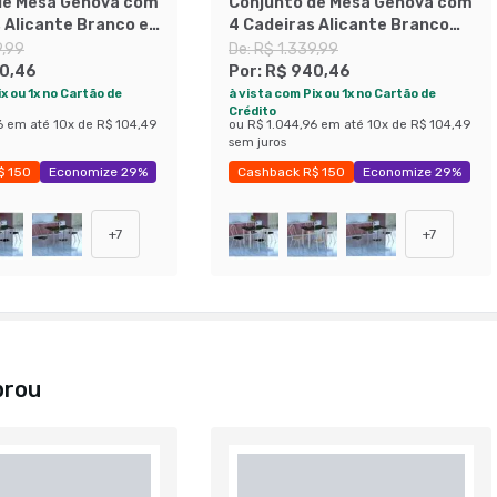
de Mesa Genova com
Conjunto de Mesa Genova com
 Alicante Branco e
4 Cadeiras Alicante Branco
ge
Prata e Preto Liso
9,99
De:
R$ 1.339,99
0,46
Por:
R$ 940,46
x ou 1x no Cartão de
à vista com Pix ou 1x no Cartão de
Crédito
6
em até
10
x de
R$ 104,49
ou
R$ 1.044,96
em até
10
x de
R$ 104,49
sem juros
$ 150
Economize 29%
Cashback R$ 150
Economize 29%
+
7
+
7
prou