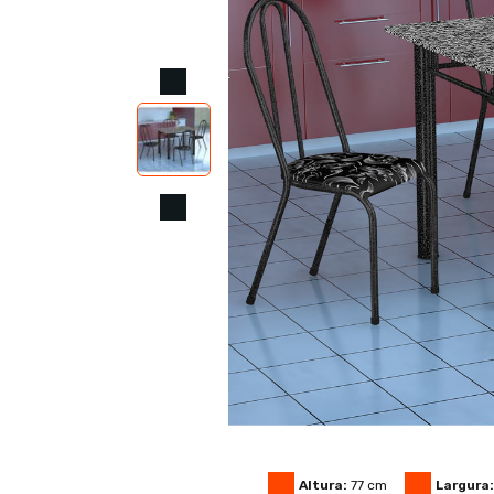
Altura:
77
cm
Largura: