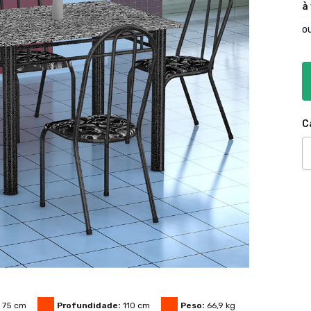
à
o
C
75
cm
Profundidade:
110
cm
Peso:
66,9
kg