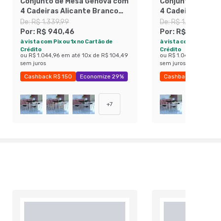
Conjunto de Mesa Genova com
Conjunto de Mes
4 Cadeiras Alicante Branco
4 Cadeiras Alica
Prata e Preto Floral
Prata e Branco F
De:
R$ 1.339,99
De:
R$ 1.339,99
Por:
R$ 940,46
Por:
R$ 940,46
à vista com Pix ou 1x no Cartão de
à vista com Pix ou 1x 
Crédito
Crédito
ou
R$ 1.044,96
em até
10
x de
R$ 104,49
ou
R$ 1.044,96
em até
sem juros
sem juros
Cashback R$ 150
Economize 29%
Cashback R$ 150
+
7