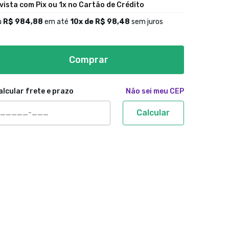
 vista com Pix ou 1x no Cartão de Crédito
u
R$ 984,88
em até
10
x de
R$ 98,48
sem juros
Comprar
alcular frete e prazo
Não sei meu CEP
Calcular