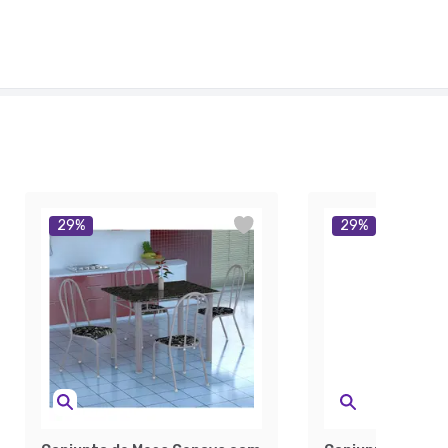
29
%
29
%