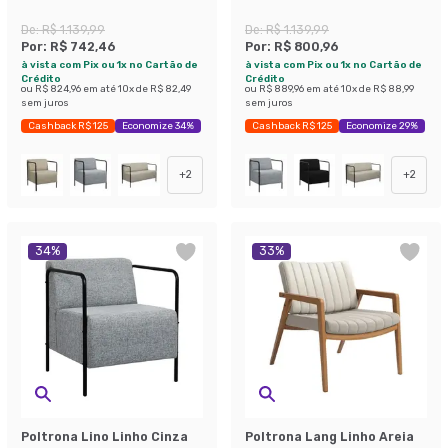
De:
R$ 1.139,99
De:
R$ 1.139,99
Por:
R$ 742,46
Por:
R$ 800,96
à vista com Pix ou 1x no Cartão de
à vista com Pix ou 1x no Cartão de
Crédito
Crédito
ou
R$ 824,96
em até
10
x de
R$ 82,49
ou
R$ 889,96
em até
10
x de
R$ 88,99
sem juros
sem juros
Cashback R$ 125
Economize 34%
Cashback R$ 125
Economize 29%
+
2
+
2
34
%
33
%
Poltrona Lino Linho Cinza
Poltrona Lang Linho Areia