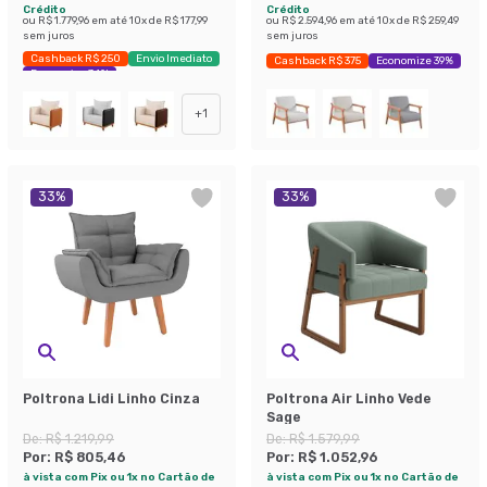
Crédito
Crédito
ou
R$ 1.779,96
em até
10
x de
R$ 177,99
ou
R$ 2.594,96
em até
10
x de
R$ 259,49
sem juros
sem juros
Cashback R$ 250
Envio Imediato
Cashback R$ 375
Economize 39%
Economize 34%
+
1
33
%
33
%
Poltrona Lidi Linho Cinza
Poltrona Air Linho Vede
Sage
De:
R$ 1.219,99
De:
R$ 1.579,99
Por:
R$ 805,46
Por:
R$ 1.052,96
à vista com Pix ou 1x no Cartão de
à vista com Pix ou 1x no Cartão de