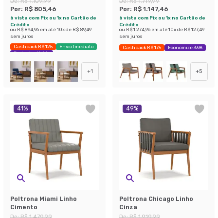
De:
R$ 1.109,99
De:
R$ 1.719,99
Por:
R$ 805,46
Por:
R$ 1.147,46
à vista com Pix ou 1x no Cartão de
à vista com Pix ou 1x no Cartão de
Crédito
Crédito
ou
R$ 894,96
em até
10
x de
R$ 89,49
ou
R$ 1.274,96
em até
10
x de
R$ 127,49
sem juros
sem juros
Cashback R$ 125
Envio Imediato
Cashback R$ 175
Economize 33%
Exclusivo Mobly
+
1
+
5
41
%
49
%
Poltrona Miami Linho
Poltrona Chicago Linho
Cimento
Cinza
De:
R$ 1.479,99
De:
R$ 1.919,99