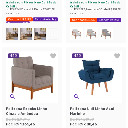
à vista com Pix ou 1x no Cartão de
à vista com Pix ou 1x no Cartão de
Crédito
Crédito
ou
R$ 824,96
em até
10
x de
R$ 82,49
ou
R$ 2.594,96
em até
10
x de
R$ 259,49
sem juros
sem juros
Cashback R$ 125
Exclusivo Mobly
Cashback R$ 375
Economize 39%
Economize 31%
+
1
45
%
43
%
Poltrona Brooks Linho
Poltrona Lidi Linho Azul
Cinza e Amêndoa
Marinho
De:
R$ 2.119,99
De:
R$ 1.219,99
Por:
R$ 1.165,46
Por:
R$ 688,46