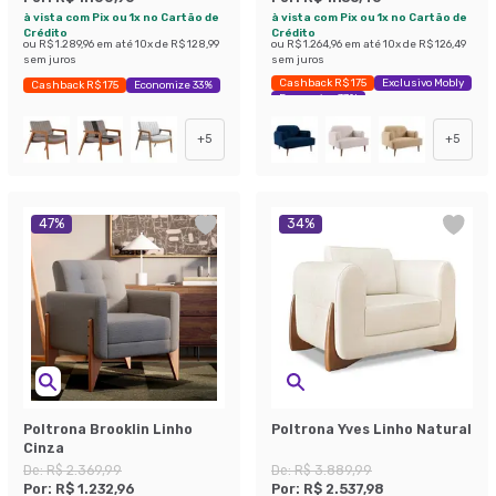
à vista com Pix ou 1x no Cartão de
à vista com Pix ou 1x no Cartão de
Crédito
Crédito
ou
R$ 1.289,96
em até
10
x de
R$ 128,99
ou
R$ 1.264,96
em até
10
x de
R$ 126,49
sem juros
sem juros
Cashback R$ 175
Exclusivo Mobly
Cashback R$ 175
Economize 33%
Economize 37%
+
5
+
5
47
%
34
%
Poltrona Brooklin Linho
Poltrona Yves Linho Natural
Cinza
De:
R$ 2.369,99
De:
R$ 3.889,99
Por:
R$ 1.232,96
Por:
R$ 2.537,98