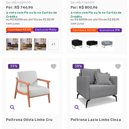
De:
R$ 1.289,99
De:
R$ 1.169,99
Por:
R$ 746,96
Por:
R$ 800,96
à vista com Pix ou 1x no Cartão de
à vista com Pix ou 1x no Cartão de
Crédito
Crédito
ou
R$ 829,96
em até
10
x de
R$ 82,99
ou
R$ 889,96
em até
10
x de
R$ 88,99
sem juros
sem juros
Cashback R$ 125
Exclusivo Mobly
Cashback R$ 125
Economize 31%
Economize 42%
+
1
39
%
38
%
Poltrona Olívia Linho Cru
Poltrona Lazio Linho Cinza