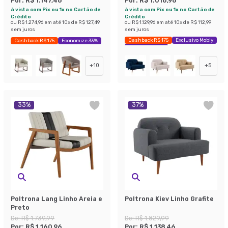
Por:
R$ 1.147,46
Por:
R$ 1.016,96
à vista com Pix ou 1x no Cartão de
à vista com Pix ou 1x no Cartão de
Crédito
Crédito
ou
R$ 1.274,96
em até
10
x de
R$ 127,49
ou
R$ 1.129,96
em até
10
x de
R$ 112,99
sem juros
sem juros
Cashback R$ 175
Exclusivo Mobly
Cashback R$ 175
Economize 33%
Economize 41%
+
10
+
5
33
%
37
%
Poltrona Lang Linho Areia e
Poltrona Kiev Linho Grafite
Preto
De:
R$ 1.739,99
De:
R$ 1.829,99
Por:
R$ 1.160,96
Por:
R$ 1.138,46