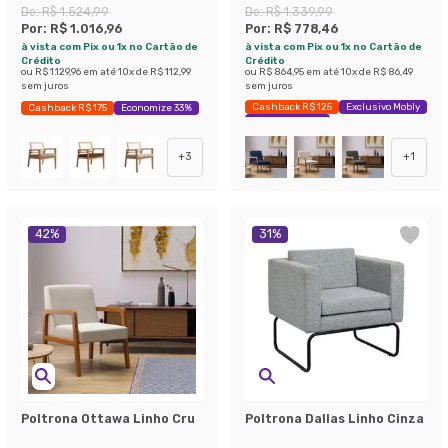
De:
R$ 1.524,99
De:
R$ 1.339,99
Por:
R$ 1.016,96
Por:
R$ 778,46
à vista com Pix ou 1x no Cartão de
à vista com Pix ou 1x no Cartão de
Crédito
Crédito
ou
R$ 1.129,96
em até
10
x de
R$ 112,99
ou
R$ 864,95
em até
10
x de
R$ 86,49
sem juros
sem juros
Cashback R$ 125
Exclusivo Mobly
Cashback R$ 175
Economize 33%
Economize 41%
+
3
+
1
42
%
31
%
Poltrona Ottawa Linho Cru
Poltrona Dallas Linho Cinza