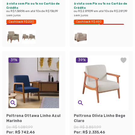
à vista com Pix ou 1x no Cartão de
à vista com Pix ou 1x no Cartão de
Crédito
Crédito
ou
R$ 1.369,96
em até
10
x de
R$ 136,99
ou
R$ 2.819,99
em até
10
x de
R$ 281,99
sem juros
sem juros
Cashback R$ 200
Cashback R$ 400
Economize 47%
Envio Imediato
Últimas peças
31
%
39
%
Poltrona Ottawa Linho Azul
Poltrona Olívia Linho Bege
Marinho
Claro
De:
R$ 1.089,99
De:
R$ 3.859,99
Por:
R$ 742,46
Por:
R$ 2.335,46