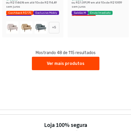
ou
R$ 1.144,96
em até
10
x de
R$ 114,49
ou
R$ 1.091,99
em até
10
x de
R$ 109,19
sem juros
sem juros
Cashback R$ 175
Exclusivo Mobly
Saldão M
Envio Imediato
Economize 38%
Últimas peças
+
5
Mostrando 48 de 115 resultados
Ver mais produtos