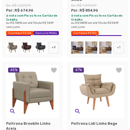
De:
R$ 1.229,99
De:
R$ 1.399,99
Por:
R$ 674,96
Por:
R$ 854,96
à vista com Pix ou 1x no Cartão de
à vista com Pix ou 1x no Cartão de
Crédito
Crédito
ou
R$ 749,96
em até
10
x de
R$ 74,99
ou
R$ 949,95
em até
10
x de
R$ 94,99
sem juros
sem juros
Cashback R$ 125
Exclusivo Mobly
Cashback R$ 150
Economize 45%
Exclusivo Mobly
Economize 38%
+
9
+
1
45
%
47
%
Poltrona Brooklin Linho
Poltrona Lidi Linho Bege
Areia