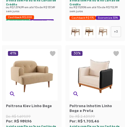
à vista com Pix ou 1x no Cartão de
à vista com Pix ou 1x no Cartão de
Crédito
Crédito
ou
R$ 1.374,99
em até
10
x de
R$ 137,49
ou
R$ 1.129,96
em até
10
x de
R$ 112,99
sem juros
sem juros
Cashback R$ 200
Cashback R$ 175
Economize 33%
Envio Imediato
Economize 35%
+
3
41
%
30
%
Poltrona Kiev Linho Bege
Poltrona Inhotim Linho
Bege e Preta
De:
R$ 1.699,99
De:
R$ 2.439,99
Por:
R$ 989,96
Por:
R$ 1.705,46
à vista com Pix ou 1x no Cartão de
à vista com Pix ou 1x no Cartão de