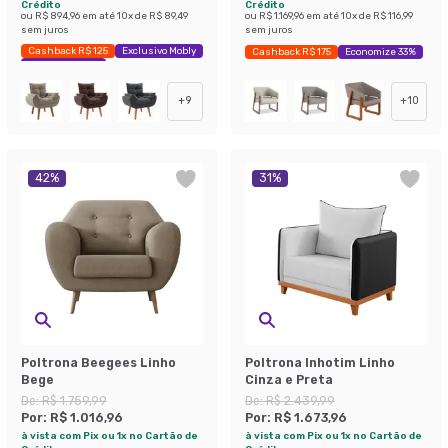
Crédito
Crédito
ou
R$ 894,96
em até
10
x de
R$ 89,49
ou
R$ 1.169,96
em até
10
x de
R$ 116,99
sem juros
sem juros
Cashback R$ 125
Exclusivo Mobly
Cashback R$ 175
Economize 33%
Economize 33%
+
9
+
10
42
%
31
%
Poltrona Beegees Linho
Poltrona Inhotim Linho
Bege
Cinza e Preta
De:
R$ 1.759,99
De:
R$ 2.439,99
Por:
R$ 1.016,96
Por:
R$ 1.673,96
à vista com Pix ou 1x no Cartão de
à vista com Pix ou 1x no Cartão de