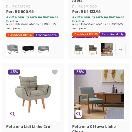
Areia
De:
R$ 1.169,99
De:
R$ 1.919,99
Por:
R$ 800,96
Por:
R$ 1.133,96
à vista com Pix ou 1x no Cartão de
à vista com Pix ou 1x no Cartão de
Crédito
Crédito
ou
R$ 889,96
em até
10
x de
R$ 88,99
ou
R$ 1.259,96
em até
10
x de
R$ 125,99
sem juros
sem juros
Cashback R$ 175
Exclusivo Mobly
Cashback R$ 125
Economize 31%
Economize 40%
+
2
45
%
38
%
Poltrona Lidi Linho Cru
Poltrona Ottawa Linho
Cinza