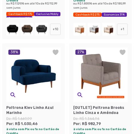
Crédito
Crédito
ou
R$ 1.129,96
em até
10
x de
R$ 112,99
ou
R$ 1.859,96
em até
10
x de
R$ 185,99
sem juros
sem juros
Cashback R$ 175
Exclusivo Mobly
Cashback R$ 275
Economize 31%
Economize 42%
+
10
+
1
38
%
27
%
Poltrona Kiev Linho Azul
[OUTLET] Poltrona Brooks
Marinho
Linho Cinza e Amêndoa
De:
R$ 1.669,99
De:
R$ 1.364,96
Por:
R$ 1.030,46
Por:
R$ 982,79
à vista com Pix ou 1x no Cartão de
à vista com Pix ou 1x no Cartão de
Crédito
Crédito