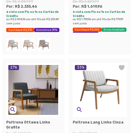
De:
R$ 3.859,99
De:
R$ 2.629,99
Por:
R$ 2.335,46
Por:
R$ 1.619,96
à vista com Pix ou 1x no Cartão de
à vista com Pix ou 1x no Cartão de
Crédito
Crédito
ou
R$ 2.594,96
em até
10
x de
R$ 259,49
ou
R$ 1.799,96
em até
10
x de
R$ 179,99
sem juros
sem juros
Cashback R$ 250
Envio Imediato
Cashback R$ 375
Economize 39%
Economize 38%
27
%
33
%
Poltrona Ottawa Linho
Poltrona Lang Linho Cinza
Grafite