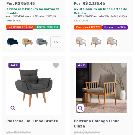
Por:
R$ 868,45
Por:
R$ 2.335,46
à vista com Pix ou 1x no Cartão de
à vista com Pix ou 1x no Cartão de
Crédito
Crédito
ou
R$ 964,94
em até
10
x de
R$ 96,49
ou
R$ 2.594,96
em até
10
x de
R$ 259,49
sem juros
sem juros
Cashback R$ 150
Envio Imediato
Cashback R$ 375
Economize 39%
Exclusivo Mobly
+
5
44
%
42
%
Poltrona Lidi Linho Grafite
Poltrona Chicago Linho
Cinza
De:
R$ 1.119,99
De:
R$ 1.969,99