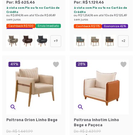
Por:
R$ 625,46
Por:
R$ 1.129,46
à vista com Pix ou 1x no Cartão de
à vista com Pix ou 1x no Cartão de
Crédito
Crédito
ou
R$ 694,96
em até
10
x de
R$ 69,49
ou
R$ 1.254,96
em até
10
x de
R$ 125,49
sem juros
sem juros
Cashback R$ 100
Envio Imediato
Cashback R$ 175
Economize 42%
Exclusivo Mobly
+
9
+
2
49
%
28
%
Poltrona Orion Linho Bege
Poltrona Inhotim Linho
Bege e Paçoca
De:
R$ 1.449,99
De:
R$ 2.439,99