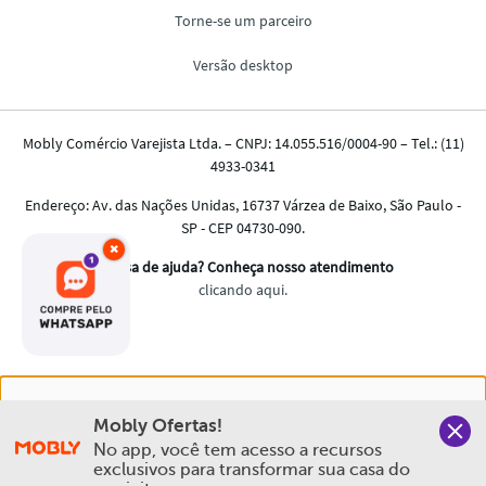
×
Nós salvamos o seu histórico de uso pra oferecer a melhor
Mobly Ofertas!
experiência na Mobly. Quando você navega no nosso site,
No app, você tem acesso a recursos 
aceita esta condição
exclusivos para transformar sua casa do 