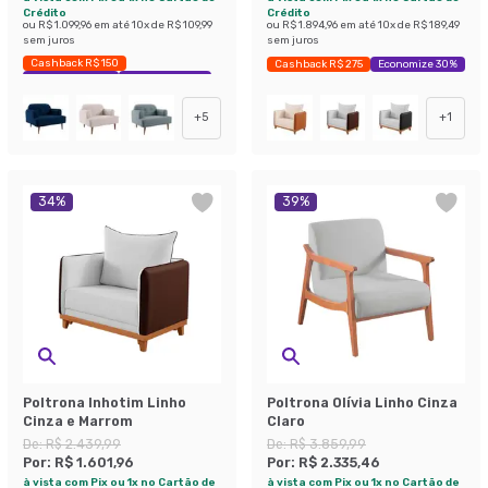
Crédito
Crédito
ou
R$ 1.099,96
em até
10
x de
R$ 109,99
ou
R$ 1.894,96
em até
10
x de
R$ 189,49
sem juros
sem juros
Cashback R$ 150
Cashback R$ 275
Economize 30%
Exclusivo Mobly
Economize 41%
+
5
+
1
34
%
39
%
Poltrona Inhotim Linho
Poltrona Olívia Linho Cinza
Cinza e Marrom
Claro
De:
R$ 2.439,99
De:
R$ 3.859,99
Por:
R$ 1.601,96
Por:
R$ 2.335,46
à vista com Pix ou 1x no Cartão de
à vista com Pix ou 1x no Cartão de