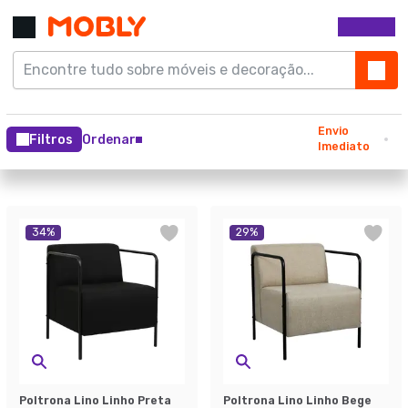
Envio
Filtros
Ordenar
Imediato
34
%
29
%
Poltrona Lino Linho Preta
Poltrona Lino Linho Bege