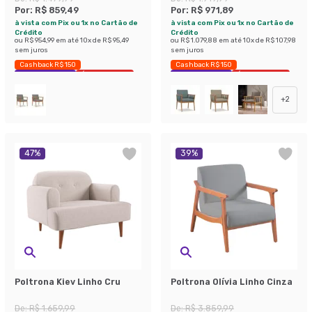
Por:
R$ 859,49
Por:
R$ 971,89
à vista com Pix ou 1x no Cartão de
à vista com Pix ou 1x no Cartão de
Crédito
Crédito
ou
R$ 954,99
em até
10
x de
R$ 95,49
ou
R$ 1.079,88
em até
10
x de
R$ 107,98
sem juros
sem juros
Cashback R$ 150
Cashback R$ 150
Exclusivo Mobly
Últimas peças
Exclusivo Mobly
Últimas peças
+
2
47
%
39
%
Poltrona Kiev Linho Cru
Poltrona Olívia Linho Cinza
De:
R$ 1.659,99
De:
R$ 3.859,99