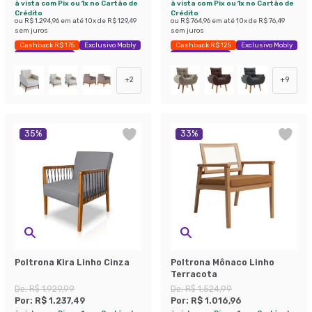
à vista com Pix ou 1x no Cartão de
à vista com Pix ou 1x no Cartão de
Crédito
Crédito
ou
R$ 1.294,96
em até
10
x de
R$ 129,49
ou
R$ 764,96
em até
10
x de
R$ 76,49
sem juros
sem juros
Cashback R$ 175
Exclusivo Mobly
Cashback R$ 125
Exclusivo Mobly
Economize 45%
Economize 43%
+
2
+
9
35
%
33
%
Poltrona Kira Linho Cinza
Poltrona Mônaco Linho
Terracota
De:
R$ 1.929,99
De:
R$ 1.524,99
Por:
R$ 1.237,49
Por:
R$ 1.016,96