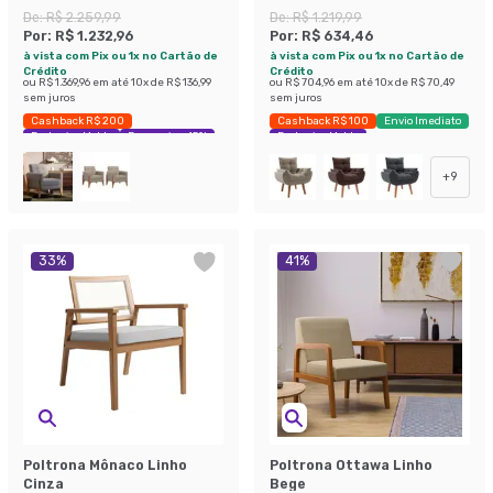
De:
R$ 2.259,99
De:
R$ 1.219,99
Por:
R$ 1.232,96
Por:
R$ 634,46
à vista com Pix ou 1x no Cartão de
à vista com Pix ou 1x no Cartão de
Crédito
Crédito
ou
R$ 1.369,96
em até
10
x de
R$ 136,99
ou
R$ 704,96
em até
10
x de
R$ 70,49
sem juros
sem juros
Cashback R$ 200
Cashback R$ 100
Envio Imediato
Exclusivo Mobly
Economize 45%
Exclusivo Mobly
+
9
33
%
41
%
Poltrona Mônaco Linho
Poltrona Ottawa Linho
Cinza
Bege