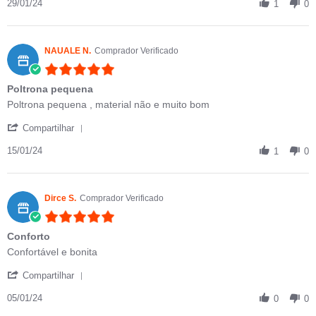
29/01/24
1
0
NAUALE N.
Comprador Verificado
5.0 star rating
Poltrona pequena
Review by NAUALE N. on 15 Jan 2024
review stating Poltrona pequena
Poltrona pequena , material não e muito bom
' Share Review by NAUALE N. on 15 Jan 2024
Compartilhar
15/01/24
1
0
Dirce S.
Comprador Verificado
5.0 star rating
Conforto
Review by Dirce S. on 5 Jan 2024
review stating Conforto
Confortável e bonita
' Share Review by Dirce S. on 5 Jan 2024
Compartilhar
05/01/24
0
0