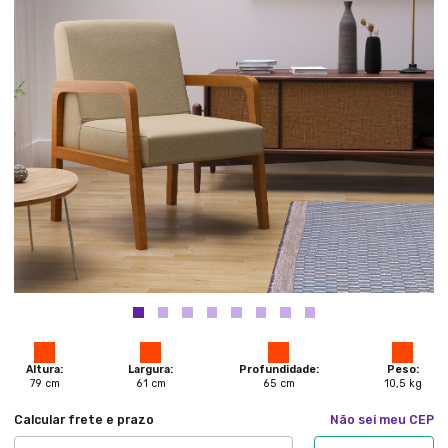
Altura:
Largura:
Profundidade:
Peso:
79
cm
61
cm
65
cm
10,5
kg
Calcular frete e prazo
Não sei meu CEP