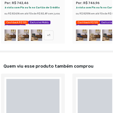
Por:
R$ 742,46
Por:
R$ 746,96
à vista com Pix ou 1x no Cartão de Crédito
à vista com Pix ou 1x no Car
ou
R$ 824,96
em até
10
x de
R$ 82,49
sem juros
ou
R$ 829,96
em até
10
x de
R$ 8
Cashback R$ 125
Exclusivo Mobly
Cashback R$ 125
Exclusivo
Economize 31%
Economize 42%
+
1
Quem viu esse produto também comprou