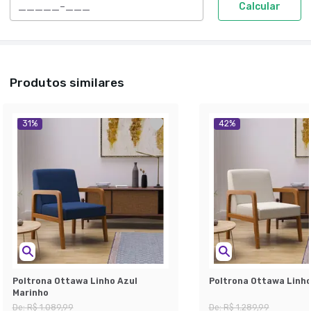
Calcular
Produtos similares
31
%
42
%
Poltrona Ottawa Linho Azul
Poltrona Ottawa Linho
Marinho
De:
R$ 1.089,99
De:
R$ 1.289,99