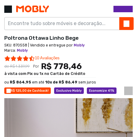
Poltrona Ottawa Linho Bege
SKU:
870558
| Vendido e entregue por
Mobly
Marca
:
Mobly
4.6 star rating
10 Avaliações
R$ 778,46
de
R$ 1.339,99
Por
à vista com Pix ou 1x no Cartão de Crédito
ou
R$ 864,95
em até
10
x de
R$ 86,49
sem juros
R$ 125,00 de Cashback!
Exclusivo Mobly
Economize 41%