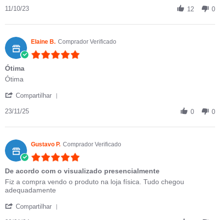
11/10/23
12
0
Elaine B.
Comprador Verificado
5.0 star rating
Ótima
Review by Elaine B. on 23 Nov 2025
review stating Ótima
Ótima
' Share Review by Elaine B. on 23 Nov 2025
Compartilhar
23/11/25
0
0
Gustavo P.
Comprador Verificado
5.0 star rating
De acordo com o visualizado presencialmente
Review by Gustavo P. on 29 Jan 2024
review stating De acordo com o visualizado presencialmente
Fiz a compra vendo o produto na loja física. Tudo chegou
adequadamente
' Share Review by Gustavo P. on 29 Jan 2024
Compartilhar