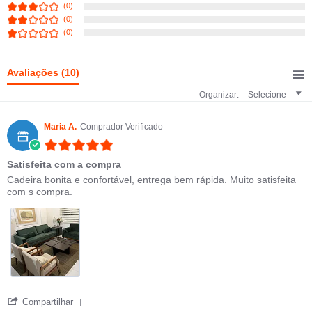
(0)
(0)
(0)
Avaliações
(10)
Organizar:
Selecione
Maria A.
Comprador Verificado
5.0 star rating
Satisfeita com a compra
Review by Maria A. on 11 Oct 2023
review stating Satisfeita com a compra
Cadeira bonita e confortável, entrega bem rápida. Muito satisfeita
com s compra.
' Share Review by Maria A. on 11 Oct 2023
Compartilhar