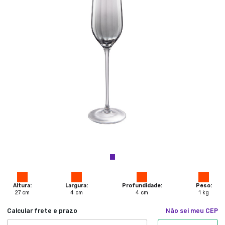
Altura:
Largura:
Profundidade:
Peso:
27
cm
4
cm
4
cm
1
kg
Calcular frete e prazo
Não sei meu CEP