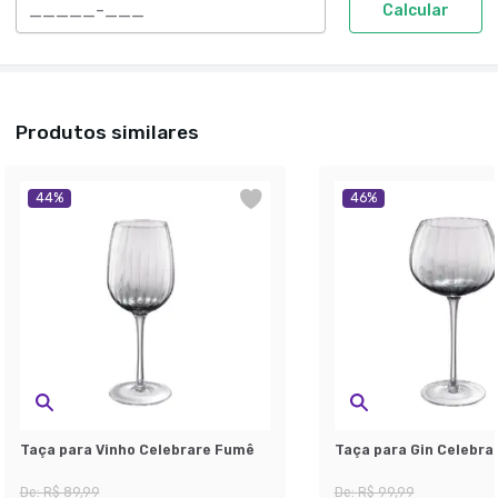
Calcular
Produtos similares
44
%
46
%
Taça para Vinho Celebrare Fumê
Taça para Gin Celebra
De:
R$ 89,99
De:
R$ 99,99