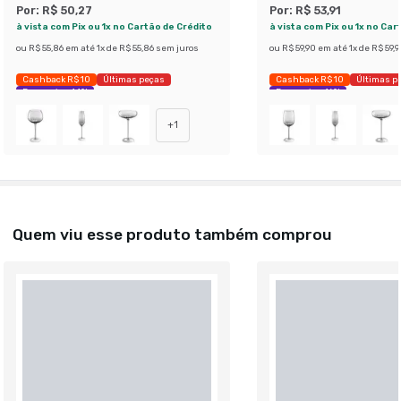
Por:
R$ 50,27
Por:
R$ 53,91
à vista com Pix ou 1x no Cartão de Crédito
à vista com Pix ou 1x no Car
ou
R$ 55,86
em até
1
x de
R$ 55,86
sem juros
ou
R$ 59,90
em até
1
x de
R$ 59,9
Cashback R$ 10
Últimas peças
Cashback R$ 10
Últimas p
Economize 44%
Economize 46%
+
1
Quem viu esse produto também comprou