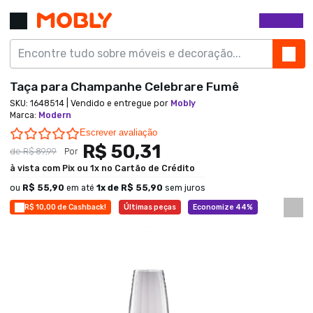
Taça para Champanhe Celebrare Fumê
SKU:
1648514
| Vendido e entregue por
Mobly
Marca
:
Modern
0.0 star rating
Escrever avaliação
R$ 50,31
de
R$ 89,99
Por
à vista com Pix ou 1x no Cartão de Crédito
ou
R$ 55,90
em até
1
x de
R$ 55,90
sem juros
R$ 10,00 de Cashback!
Últimas peças
Economize 44%