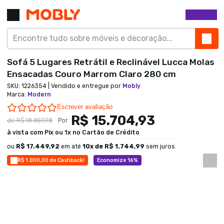
Sofá 5 Lugares Retrátil e Reclinável Lucca Molas
Ensacadas Couro Marrom Claro 280 cm
SKU:
1226354
| Vendido e entregue por
Mobly
Marca
:
Modern
0.0 star rating
Escrever avaliação
R$ 15.704,93
de
R$ 18.859,98
Por
à vista com Pix ou 1x no Cartão de Crédito
ou
R$ 17.449,92
em até
10
x de
R$ 1.744,99
sem juros
R$ 1.000,00 de Cashback!
Economize 16%