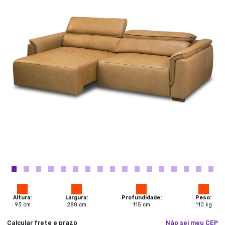
Altura:
Largura:
Profundidade:
Peso:
93
cm
280
cm
115
cm
110
kg
Calcular frete e prazo
Não sei meu CEP