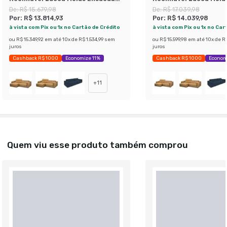
Couro Marrom Claro 220 cm
Couro Marrom Claro 2
De:
R$ 15.679,98
De:
R$ 17.039,98
Por:
R$ 13.814,93
Por:
R$ 14.039,98
à vista com Pix ou 1x no Cartão de Crédito
à vista com Pix ou 1x no Car
ou
R$ 15.349,92
em até
10
x de
R$ 1.534,99
sem
ou
R$ 15.599,98
em até
10
x de
R$
juros
juros
Cashback R$ 1000
Economize 11%
Cashback R$ 1000
Econom
+
11
Quem viu esse produto também comprou