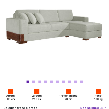
Altura:
Largura:
Profundidade:
Peso:
85
cm
260
cm
90
cm
100
kg
Calcular frete e prazo
Não sei meu CEP