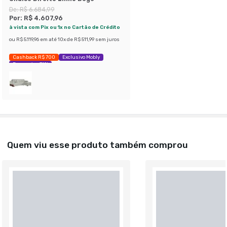
De:
R$ 6.684,99
Por:
R$ 4.607,96
à vista com Pix ou 1x no Cartão de Crédito
ou
R$ 5.119,96
em até
10
x de
R$ 511,99
sem juros
Cashback R$ 700
Exclusivo Mobly
Economize 31%
Quem viu esse produto também comprou