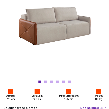
Altura:
Largura:
Profundidade:
Peso:
95
cm
220
cm
155
cm
80
kg
Calcular frete e prazo
Não sei meu CEP