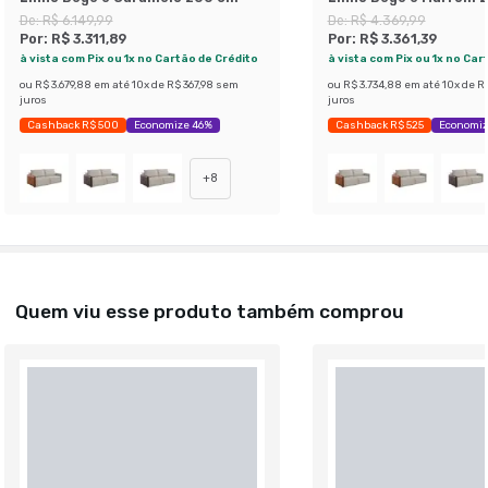
De:
R$ 6.149,99
De:
R$ 4.369,99
Por:
R$ 3.311,89
Por:
R$ 3.361,39
à vista com Pix ou 1x no Cartão de Crédito
à vista com Pix ou 1x no Car
ou
R$ 3.679,88
em até
10
x de
R$ 367,98
sem
ou
R$ 3.734,88
em até
10
x de
R$
juros
juros
Cashback R$ 500
Economize 46%
Cashback R$ 525
Economiz
+
8
Quem viu esse produto também comprou