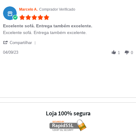
Marcelo A.
Comprador Verificado
5.0 star rating
Excelente sofá. Entrega também excelente.
Review by Marcelo A. on 4 Sep 2023
review stating Excelente sofá. Entrega também excelente.
Excelente sofá. Entrega também excelente.
' Share Review by Marcelo A. on 4 Sep 2023
Compartilhar
04/09/23
1
0