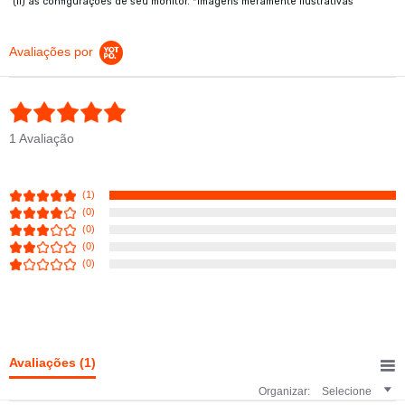
(II) as configurações de seu monitor. *Imagens meramente ilustrativas
Avaliações por
5.0 star rating
1 Avaliação
(1)
(0)
(0)
(0)
(0)
Avaliações
(1)
Organizar:
Selecione