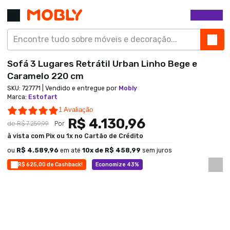
Sofá 3 Lugares Retrátil Urban Linho Bege e
Caramelo 220 cm
SKU:
727771
| Vendido e entregue por
Mobly
Marca
:
Estofart
5.0 star rating
1 Avaliação
R$ 4.130,96
de
R$ 7.259,99
Por
à vista com Pix ou 1x no Cartão de Crédito
ou
R$ 4.589,96
em até
10
x de
R$ 458,99
sem juros
R$ 625,00 de Cashback!
Economize 43%