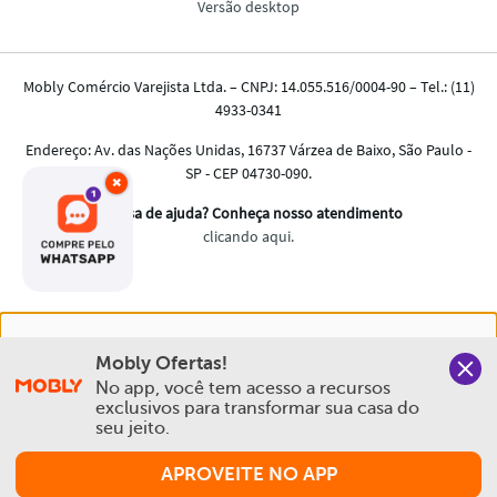
×
Nós salvamos o seu histórico de uso pra oferecer a melhor
Mobly Ofertas!
experiência na Mobly. Quando você navega no nosso site,
No app, você tem acesso a recursos 
aceita esta condição
exclusivos para transformar sua casa do 
seu jeito.
Política de Privacidade e Cookies
APROVEITE NO APP
Aceitar e Fechar
Comprar