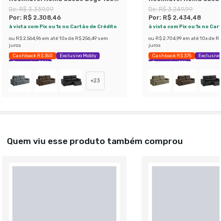
cm
cm
De:
R$ 3.339,99
De:
R$ 3.249,99
Por:
R$ 2.308,46
Por:
R$ 2.434,48
à vista com Pix ou 1x no Cartão de Crédito
à vista com Pix ou 1x no Car
ou
R$ 2.564,96
em até
10
x de
R$ 256,49
sem
ou
R$ 2.704,99
em até
10
x de
R$
juros
juros
Cashback R$ 350
Exclusivo Mobly
Cashback R$ 375
Exclusivo
Economize 30%
Economize 25%
+
23
Quem viu esse produto também comprou