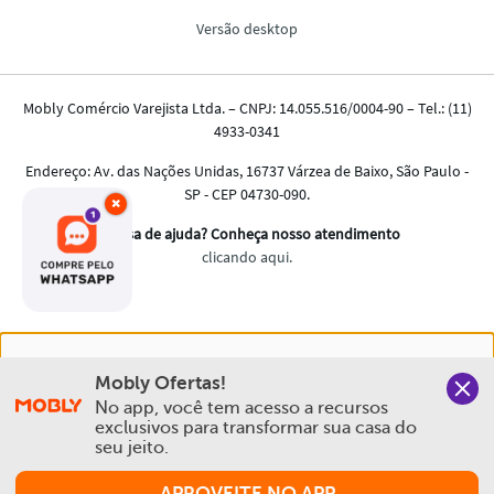
×
Nós salvamos o seu histórico de uso pra oferecer a melhor
Mobly Ofertas!
experiência na Mobly. Quando você navega no nosso site,
No app, você tem acesso a recursos 
aceita esta condição
exclusivos para transformar sua casa do 
seu jeito.
Política de Privacidade e Cookies
APROVEITE NO APP