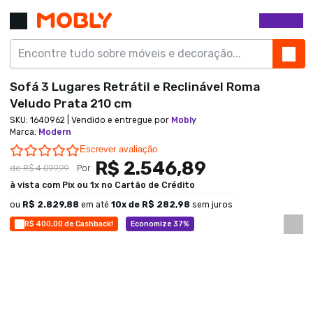
Sofá 3 Lugares Retrátil e Reclinável Roma
Veludo Prata 210 cm
SKU:
1640962
| Vendido e entregue por
Mobly
Marca
:
Modern
0.0 star rating
Escrever avaliação
R$ 2.546,89
de
R$ 4.099,99
Por
à vista com Pix ou 1x no Cartão de Crédito
ou
R$ 2.829,88
em até
10
x de
R$ 282,98
sem juros
R$ 400,00 de Cashback!
Economize 37%