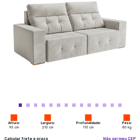
Altura:
Largura:
Profundidade:
Peso:
95
cm
210
cm
110
cm
80
kg
Calcular frete e prazo
Não sei meu CEP