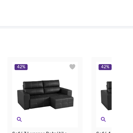
42
%
42
%