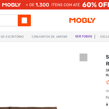
S
R
S
M
d
P
à