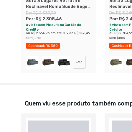
Sofá 3 Lugares Retrátil e
Sofá 3 Lug
Reclinável Roma Suede Bege
Reclináve
180 cm
180 cm
De:
R$ 3.339,99
De:
R$ 3.24
Por:
R$ 2.308,46
Por:
R$ 2.
à vista com Pix ou 1x no Cartão de
à vista com Pi
Crédito
Crédito
ou
R$ 2.564,96
em até
10
x de
R$ 256,49
ou
R$ 2.704,9
sem juros
sem juros
Cashback R$ 350
Cashback R
Exclusivo Mobly
Economize 30%
Economize 
+
23
Quem viu esse produto também com