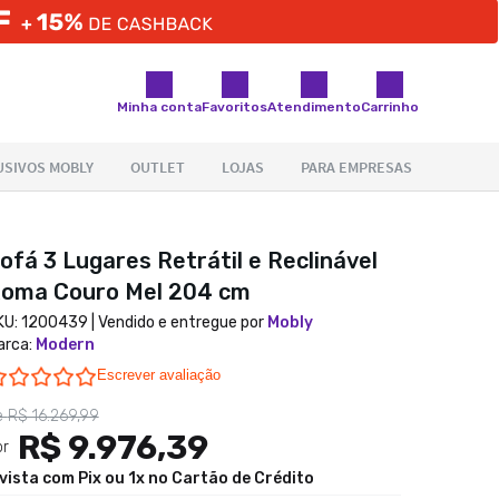
Minha conta
Favoritos
Atendimento
Carrinho
ofá 3 Lugares Retrátil e Reclinável
oma Couro Mel 204 cm
KU:
1200439
| Vendido e entregue por
Mobly
arca
:
Modern
0.0 star rating
Escrever avaliação
e
R$ 16.269,99
R$ 9.976,39
or
 vista com Pix ou 1x no Cartão de Crédito