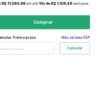
u
R$ 11.084,88
em até
10
x de
R$ 1.108,48
sem juros
Comprar
alcular frete e prazo
Não sei meu CEP
Calcular