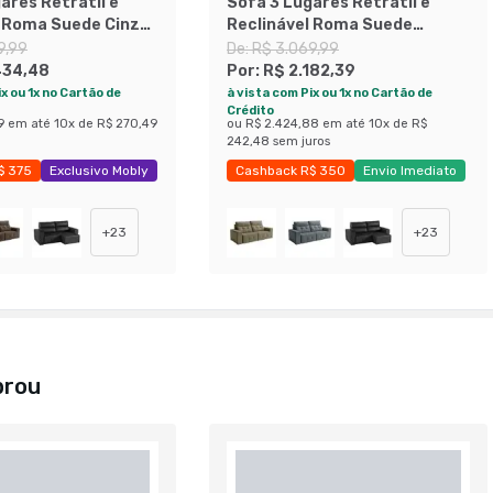
ares Retrátil e
Sofá 3 Lugares Retrátil e
l Roma Suede Cinza
Reclinável Roma Suede
Marrom 180 cm
9,99
De:
R$ 3.069,99
434,48
Por:
R$ 2.182,39
x ou 1x no Cartão de
à vista com Pix ou 1x no Cartão de
Crédito
9
em até
10
x de
R$ 270,49
ou
R$ 2.424,88
em até
10
x de
R$
242,48
sem juros
$ 375
Exclusivo Mobly
Cashback R$ 350
Envio Imediato
25%
Exclusivo Mobly
+
23
+
23
prou