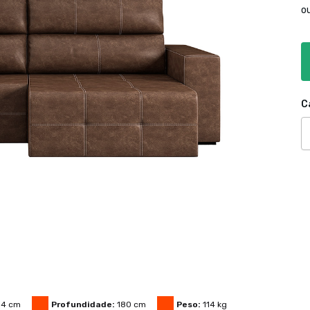
o
C
04
cm
Profundidade:
180
cm
Peso:
114
kg