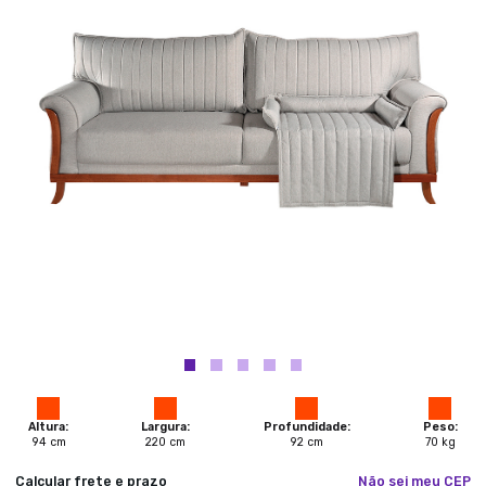
Altura:
Largura:
Profundidade:
Peso:
94
cm
220
cm
92
cm
70
kg
Calcular frete e prazo
Não sei meu CEP