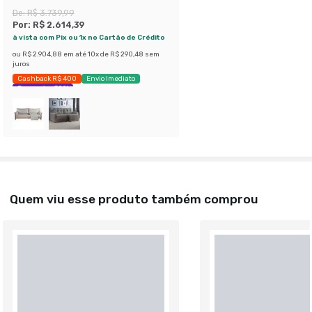
De:
R$ 3.739,99
Por:
R$ 2.614,39
à vista com Pix ou 1x no Cartão de Crédito
ou
R$ 2.904,88
em até
10
x de
R$ 290,48
sem
juros
Cashback R$ 400
Envio Imediato
Economize 30%
Quem viu esse produto também comprou