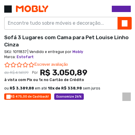
Sofá 3 Lugares com Cama para Pet Louise Linho
Cinza
SKU:
1011837
| Vendido e entregue por
Mobly
Marca
:
Estofart
0.0 star rating
Escrever avaliação
R$ 3.050,89
de
R$ 4.169,99
Por
à vista com Pix ou 1x no Cartão de Crédito
ou
R$ 3.389,88
em até
10
x de
R$ 338,98
sem juros
R$ 475,00 de Cashback!
Economize 26%