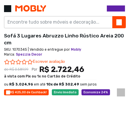
Sofá 3 Lugares Abruzzo Linho Rústico Areia 200
cm
SKU:
1070345
| Vendido e entregue por
Mobly
Marca
:
Spezzia Decor
0.0 star rating
Escrever avaliação
R$ 2.722,46
de
R$ 3.589,99
Por
à vista com Pix ou 1x no Cartão de Crédito
ou
R$ 3.024,96
em até
10
x de
R$ 302,49
sem juros
R$ 425,00 de Cashback!
Envio Imediato
Economize 24%