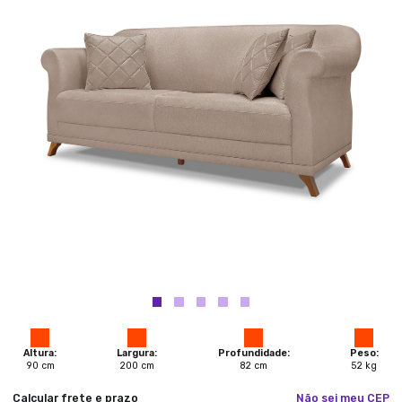
Altura:
Largura:
Profundidade:
Peso:
90
cm
200
cm
82
cm
52
kg
Calcular frete e prazo
Não sei meu CEP