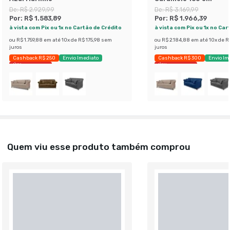
De:
R$ 2.929,99
De:
R$ 3.169,99
Por:
R$ 1.583,89
Por:
R$ 1.966,39
à vista com Pix ou 1x no Cartão de Crédito
à vista com Pix ou 1x no Car
ou
R$ 1.759,88
em até
10
x de
R$ 175,98
sem
ou
R$ 2.184,88
em até
10
x de
R
juros
juros
Cashback R$ 250
Envio Imediato
Cashback R$ 300
Envio Im
Últimas peças
Últimas peças
Quem viu esse produto também comprou