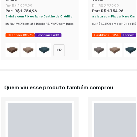
De:
R$ 2.929,99
De:
R$ 2.929,99
Por:
R$ 1.754,96
Por:
R$ 1.754,96
à vista com Pix ou 1x no Cartão de Crédito
à vista com Pix ou 1x no Car
ou
R$ 1.949,96
em até
10
x de
R$ 194,99
sem juros
ou
R$ 1.949,96
em até
10
x de
R$ 
Cashback R$ 275
Economize 40%
Cashback R$ 275
Economi
+
12
Quem viu esse produto também comprou