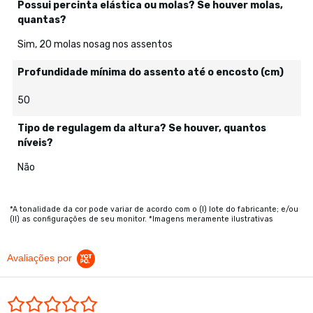
Possui percinta elástica ou molas? Se houver molas,
quantas?
Sim, 20 molas nosag nos assentos
Profundidade mínima do assento até o encosto (cm)
50
Tipo de regulagem da altura? Se houver, quantos
níveis?
Não
*A tonalidade da cor pode variar de acordo com o (I) lote do fabricante; e/ou
(II) as configurações de seu monitor. *Imagens meramente ilustrativas
Avaliações por
0.0 star rating