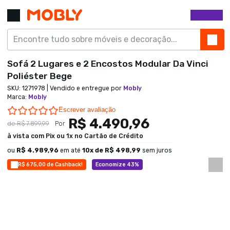
Sofá 2 Lugares e 2 Encostos Modular Da Vinci
Poliéster Bege
SKU:
1271978
| Vendido e entregue por
Mobly
Marca
:
Mobly
0.0 star rating
Escrever avaliação
R$ 4.490,96
de
R$ 7.899,99
Por
à vista com Pix ou 1x no Cartão de Crédito
ou
R$ 4.989,96
em até
10
x de
R$ 498,99
sem juros
R$ 675,00 de Cashback!
Economize 43%