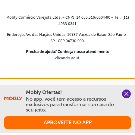
Nós salvamos o seu histórico de uso pra oferecer a melhor
Mobly Ofertas!
experiência na Mobly. Quando você navega no nosso site,
No app, você tem acesso a recursos 
aceita esta condição
exclusivos para transformar sua casa do 
seu jeito.
Política de Privacidade e Cookies
APROVEITE NO APP
Aceitar e Fechar
Comprar