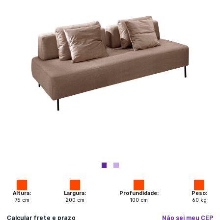
Altura:
Largura:
Profundidade:
Peso:
75
cm
200
cm
100
cm
60
kg
Calcular frete e prazo
Não sei meu CEP