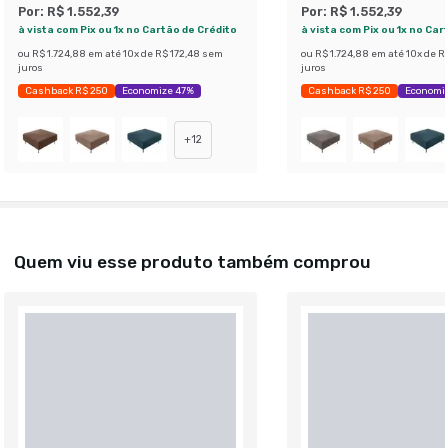
Por:
R$ 1.552,39
Por:
R$ 1.552,39
à vista com Pix ou 1x no Cartão de Crédito
à vista com Pix ou 1x no Car
ou
R$ 1.724,88
em até
10
x de
R$ 172,48
sem
ou
R$ 1.724,88
em até
10
x de
R$
juros
juros
Cashback R$ 250
Economize 47%
Cashback R$ 250
Economi
+
12
Quem viu esse produto também comprou