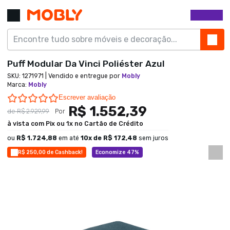
Puff Modular Da Vinci Poliéster Azul
SKU:
1271971
| Vendido e entregue por
Mobly
Marca
:
Mobly
0.0 star rating
Escrever avaliação
R$ 1.552,39
de
R$ 2.929,99
Por
à vista com Pix ou 1x no Cartão de Crédito
ou
R$ 1.724,88
em até
10
x de
R$ 172,48
sem juros
R$ 250,00 de Cashback!
Economize 47%