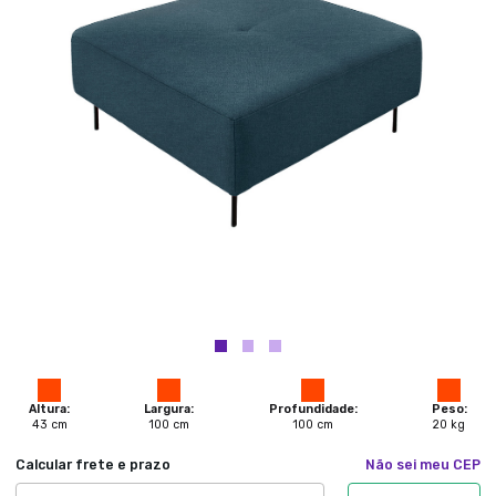
Altura:
Largura:
Profundidade:
Peso:
43
cm
100
cm
100
cm
20
kg
Calcular frete e prazo
Não sei meu CEP