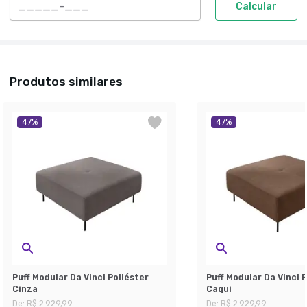
Calcular
Produtos similares
47
%
47
%
Puff Modular Da Vinci Poliéster
Puff Modular Da Vinci 
Cinza
Caqui
De:
R$ 2.929,99
De:
R$ 2.929,99