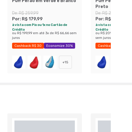
Puff Perão em Verde e Branco
Puff Perão em -
Preto
De:
R$ 259,99
De:
R$ 259,99
Por:
R$ 179,99
Por:
R$ 188,96
à vista com Pix ou 1x no Cartão de
à vista com Pix ou 1x 
Crédito
Crédito
ou
R$ 199,99
em até
3
x de
R$ 66,66
sem
ou
R$ 209,96
em até
4
juros
sem juros
Cashback R$ 30
Economize 30%
Cashback R$ 30
E
+
15