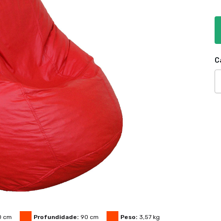
C
0
cm
Profundidade:
90
cm
Peso:
3,57
kg