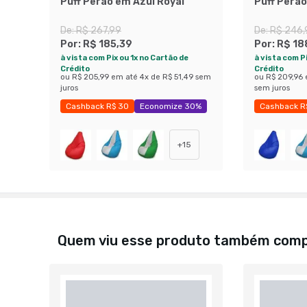
Puff Perão em Azul Royal
Puff Perã
De:
R$ 267,99
De:
R$ 246,
Por:
R$ 185,39
Por:
R$ 18
à vista com Pix ou 1x no Cartão de
à vista com Pi
Crédito
Crédito
ou
R$ 205,99
em até
4
x de
R$ 51,49
sem
ou
R$ 209,96
juros
sem juros
Cashback R$ 30
Economize 30%
Cashback R
+
15
Quem viu esse produto também com