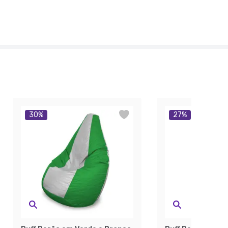
30
%
27
%