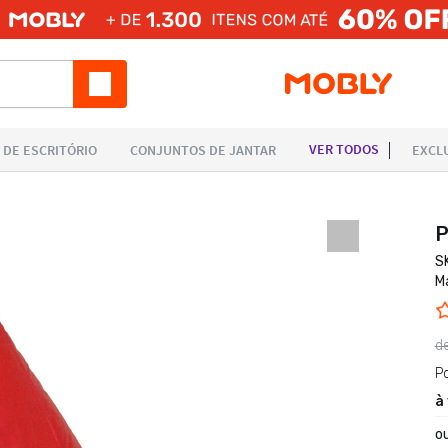
P
S
M
d
P
à
o