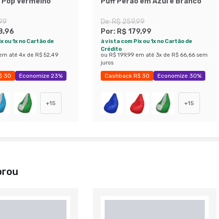
o Pop Vermelho
Puff Perão em Azul e Branco
99
De:
R$ 259,99
8,96
Por:
R$ 179,99
x ou 1x no Cartão de
à vista com Pix ou 1x no Cartão de
Crédito
em até
4
x de
R$ 52,49
ou
R$ 199,99
em até
3
x de
R$ 66,66
sem
juros
$ 30
Economize 23%
Cashback R$ 30
Economize 30%
+
15
+
15
prou