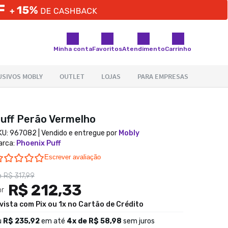
Minha conta
Favoritos
Atendimento
Carrinho
uff Perão Vermelho
KU:
967082
| Vendido e entregue por
Mobly
arca
:
Phoenix Puff
0.0 star rating
Escrever avaliação
e
R$ 317,99
R$ 212,33
or
 vista com Pix ou 1x no Cartão de Crédito
u
R$ 235,92
em até
4
x de
R$ 58,98
sem juros