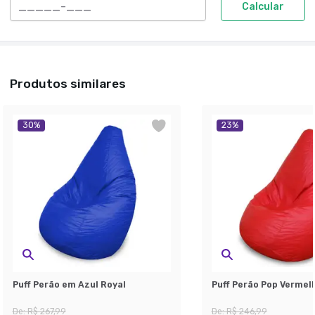
Calcular
Produtos similares
30
%
23
%
Puff Perão em Azul Royal
Puff Perão Pop Vermel
De:
R$ 267,99
De:
R$ 246,99