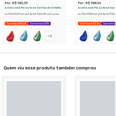
Por:
R$ 185,39
Por:
R$ 188,96
à vista com Pix ou 1x no Cartão de Crédito
à vista com Pix ou 1x no Car
ou
R$ 205,99
em até
4
x de
R$ 51,49
sem juros
ou
R$ 209,96
em até
4
x de
R$ 52
Cashback R$ 30
Economize 30%
Cashback R$ 30
Economiz
+
15
Quem viu esse produto também comprou