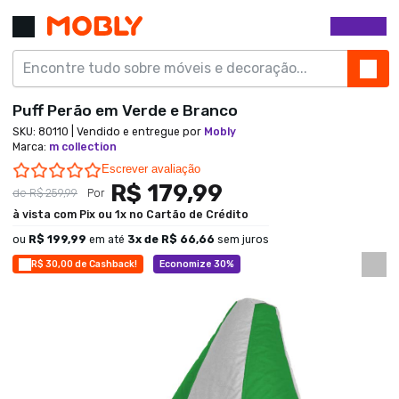
Puff Perão em Verde e Branco
SKU:
80110
| Vendido e entregue por
Mobly
Marca
:
m collection
0.0 star rating
Escrever avaliação
R$ 179,99
de
R$ 259,99
Por
à vista com Pix ou 1x no Cartão de Crédito
ou
R$ 199,99
em até
3
x de
R$ 66,66
sem juros
R$ 30,00 de Cashback!
Economize 30%