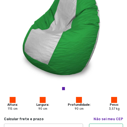
Altura:
Largura:
Profundidade:
Peso:
115
cm
90
cm
90
cm
3,57
kg
Calcular frete e prazo
Não sei meu CEP