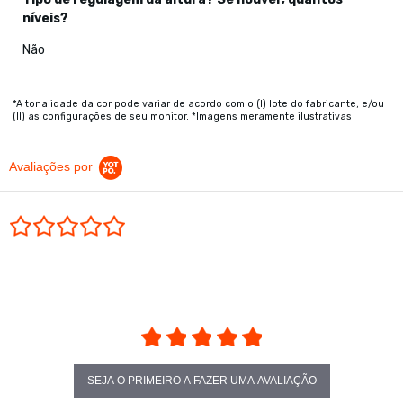
níveis?
Não
*A tonalidade da cor pode variar de acordo com o (I) lote do fabricante; e/ou
(II) as configurações de seu monitor. *Imagens meramente ilustrativas
Avaliações por
0.0 star rating
SEJA O PRIMEIRO A FAZER UMA AVALIAÇÃO