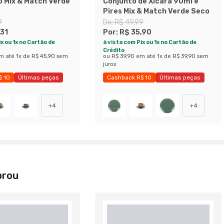
o Mix & Match Verde
Conjunto de Xícara 90ml e
Pires Mix & Match Verde Seco
9
De:
R$ 49,99
,31
Por:
R$ 35,90
x ou 1x no Cartão de
à vista com Pix ou 1x no Cartão de
Crédito
m até
1
x de
R$ 45,90
sem
ou
R$ 39,90
em até
1
x de
R$ 39,90
sem
juros
$ 10
Últimas peças
Cashback R$ 10
Últimas peças
31%
Economize 28%
+
4
+
4
prou