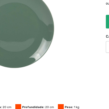
o
C
a:
20
cm
Profundidade:
20
cm
Peso:
1
kg