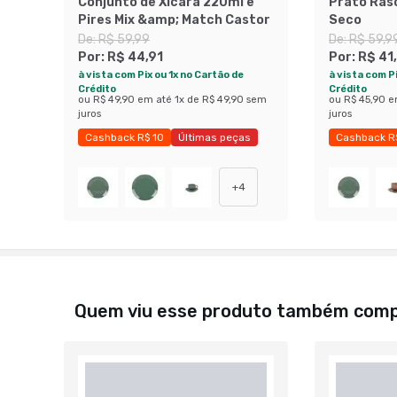
Conjunto de Xícara 220ml e
Prato Ras
Pires Mix &amp; Match Castor
Seco
De:
R$ 59,99
De:
R$ 59,9
Por:
R$ 44,91
Por:
R$ 41
à vista com Pix ou 1x no Cartão de
à vista com Pi
Crédito
Crédito
ou
R$ 49,90
em até
1
x de
R$ 49,90
sem
ou
R$ 45,90
e
juros
juros
Cashback R$ 10
Últimas peças
Cashback R
Economize 25%
Economize 
+
4
Quem viu esse produto também com