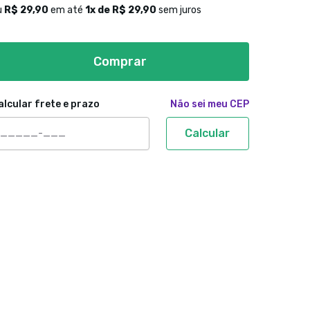
u
R$ 29,90
em até
1
x de
R$ 29,90
sem juros
Comprar
alcular frete e prazo
Não sei meu CEP
Calcular