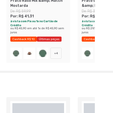
Prato Raso Mix &amp; Match
Prato de Sobrem
Mostarda
&amp; Match Mo
De:
R$ 59,99
De:
R$ 39,99
Por:
R$ 41,31
Por:
R$ 26,91
à vista com Pix ou 1x no Cartão de
à vista com Pix ou 1x 
Crédito
Crédito
ou
R$ 45,90
em até
1
x de
R$ 45,90
sem
ou
R$ 29,90
em até
1
x
juros
juros
Cashback R$ 10
Últimas peças
Cashback R$ 10
Ú
Economize 31%
Economize 32%
+
4