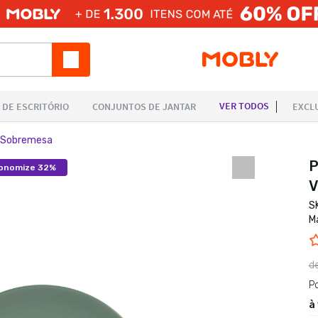
e Sobremesa
P
onomize 32%
V
S
M
d
P
à