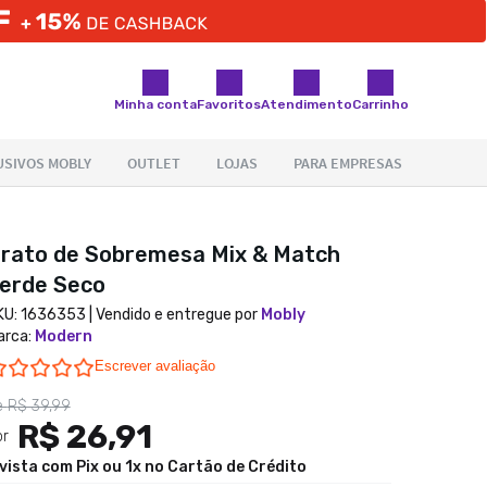
Minha conta
Favoritos
Atendimento
Carrinho
rato de Sobremesa Mix & Match
erde Seco
KU:
1636353
| Vendido e entregue por
Mobly
arca
:
Modern
0.0 star rating
Escrever avaliação
e
R$ 39,99
R$ 26,91
or
 vista com Pix ou 1x no Cartão de Crédito