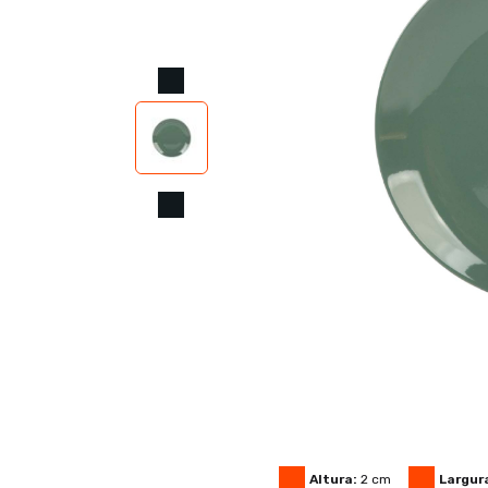
Altura:
2
cm
Largur