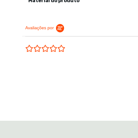
Material do produto
Avaliações por
0.0 star rating