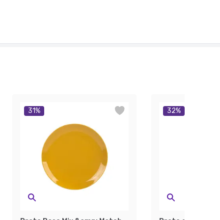
31
%
32
%