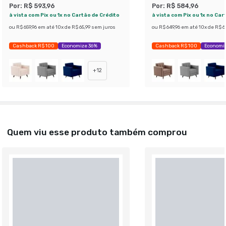
Por:
R$ 593,96
Por:
R$ 584,96
à vista com Pix ou 1x no Cartão de Crédito
à vista com Pix ou 1x no Car
ou
R$ 659,96
em até
10
x de
R$ 65,99
sem juros
ou
R$ 649,96
em até
10
x de
R$ 6
Cashback R$ 100
Economize 36%
Cashback R$ 100
Economi
+
12
Quem viu esse produto também comprou