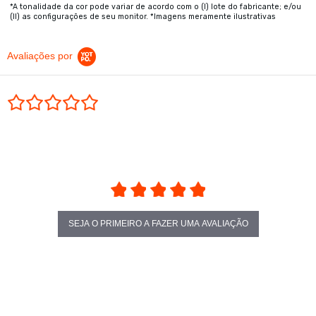
*A tonalidade da cor pode variar de acordo com o (I) lote do fabricante; e/ou
(II) as configurações de seu monitor. *Imagens meramente ilustrativas
Avaliações por
0.0 star rating
SEJA O PRIMEIRO A FAZER UMA AVALIAÇÃO