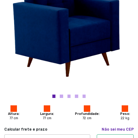
Altura:
Largura:
Profundidade:
Peso:
77
cm
77
cm
72
cm
22
kg
Calcular frete e prazo
Não sei meu CEP