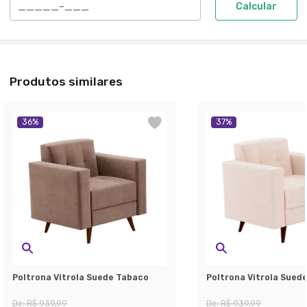
Calcular
Produtos similares
36
%
37
%
Poltrona Vitrola Suede Tabaco
Poltrona Vitrola Sued
De:
R$ 939,99
De:
R$ 939,99