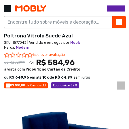
Poltrona Vitrola Suede Azul
SKU:
1577043
| Vendido e entregue por
Mobly
Marca
:
Modern
0.0 star rating
Escrever avaliação
R$ 584,96
de
R$ 939,99
Por
à vista com Pix ou 1x no Cartão de Crédito
ou
R$ 649,96
em até
10
x de
R$ 64,99
sem juros
R$ 100,00 de Cashback!
Economize 37%