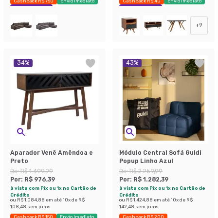
Cashback R$ 750
Envio Imediato
Cashback R$ 40
Envio Imediato
Economize 22%
Exclusivo Mobly
+
9
34
%
43
%
Aparador Venê Amêndoa e
Módulo Central Sofá Guldi
Preto
Popup Linho Azul
De:
R$ 1.499,99
De:
R$ 2.259,99
Por:
R$ 976,39
Por:
R$ 1.282,39
à vista com Pix ou 1x no Cartão de
à vista com Pix ou 1x no Cartão de
Crédito
Crédito
ou
R$ 1.084,88
em até
10
x de
R$
ou
R$ 1.424,88
em até
10
x de
R$
108,48
sem juros
142,48
sem juros
Cashback R$ 150
Envio Imediato
Cashback R$ 200