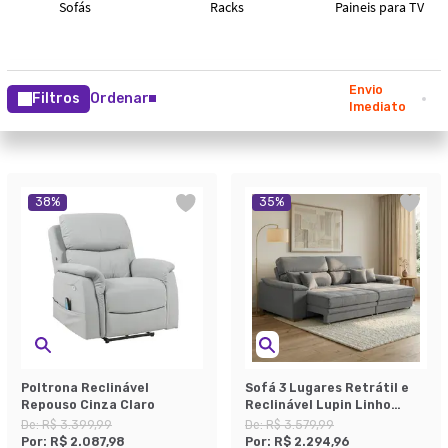
Envio
Filtros
Ordenar
Imediato
38
%
35
%
Poltrona Reclinável
Sofá 3 Lugares Retrátil e
Repouso Cinza Claro
Reclinável Lupin Linho
Cinza 214 cm
De:
R$ 3.399,99
De:
R$ 3.579,99
Por:
R$ 2.087,98
Por:
R$ 2.294,96