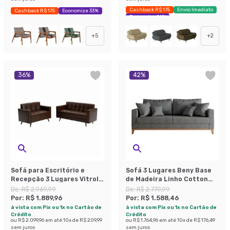
Cashback R$ 175
Envio Imediato
Cashback R$ 175
Economize 33%
Economize 21%
+
5
+
2
36
%
42
%
Sofá para Escritório e
Sofá 3 Lugares Beny Base
Recepção 3 Lugares Vitrola
de Madeira Linho Cotton
Revestimento Sintético
Grafite
De:
R$ 2.969,99
De:
R$ 2.779,99
Marrom
Por:
R$ 1.889,96
Por:
R$ 1.588,46
à vista com Pix ou 1x no Cartão de
à vista com Pix ou 1x no Cartão de
Crédito
Crédito
ou
R$ 2.099,96
em até
10
x de
R$ 209,99
ou
R$ 1.764,96
em até
10
x de
R$ 176,49
sem juros
sem juros