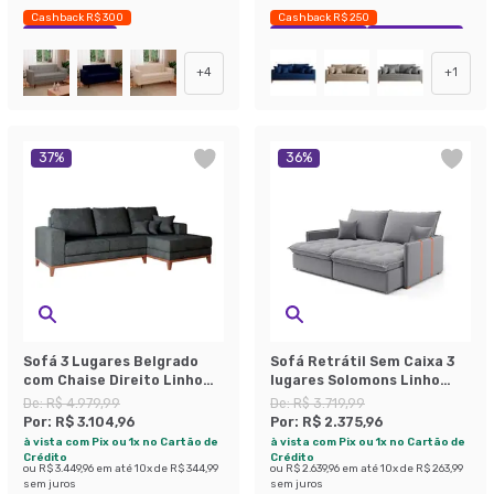
Cashback R$ 300
Cashback R$ 250
Economize 36%
Exclusivo Mobly
Economize 42%
+
4
+
1
37
%
36
%
Sofá 3 Lugares Belgrado
Sofá Retrátil Sem Caixa 3
com Chaise Direito Linho
lugares Solomons Linho
Grafite 230 cm
Cinza 180 cm
De:
R$ 4.979,99
De:
R$ 3.719,99
Por:
R$ 3.104,96
Por:
R$ 2.375,96
à vista com Pix ou 1x no Cartão de
à vista com Pix ou 1x no Cartão de
Crédito
Crédito
ou
R$ 3.449,96
em até
10
x de
R$ 344,99
ou
R$ 2.639,96
em até
10
x de
R$ 263,99
sem juros
sem juros