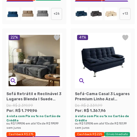
Exclusivo Mobly
Exclusivo Mobly
Economize 46%
+
26
+
13
22
%
41
%
Sofá Retrátil e Reclinável 3
Sofá-Cama Casal 3 Lugares
Lugares Blenda I Suede
Premium Linho Azul
Grafite
Marinho
De:
R$ 2.319,99
De:
R$ 2.339,99
Por:
R$ 1.799,96
Por:
R$ 1.367,96
à vista com Pix ou 1x no Cartão de
à vista com Pix ou 1x no Cartão de
Crédito
Crédito
ou
R$ 1.999,96
em até
10
x de
R$ 199,99
ou
R$ 1.519,96
em até
10
x de
R$ 151,99
sem juros
sem juros
Cashback R$ 275
Cashback R$ 225
Envio Imediato