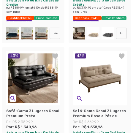
à vista com Pix ou 1x no Cartão de
à vista com Pix ou 1x no Cartão de
Crédito
Crédito
ou
R$ 884,94
em até
10
x de
R$ 88,49
ou
R$ 3.154,96
em até
10
x de
R$ 315,49
sem juros
sem juros
Cashback R$ 125
Envio Imediato
Cashback R$ 450
Envio Imediato
Exclusivo Mobly
Exclusivo Mobly
+
36
+
5
43
%
42
%
Sofá-Cama 3 Lugares Casal
Sofá-Cama Casal 3 Lugares
Premium Preto
Premium Base e Pés de
Madeira Linho Bege
De:
R$ 2.389,99
De:
R$ 2.669,99
Por:
R$ 1.340,96
Por:
R$ 1.538,96
à vista com Pix ou 1x no Cartão de
à vista com Pix ou 1x no Cartão de