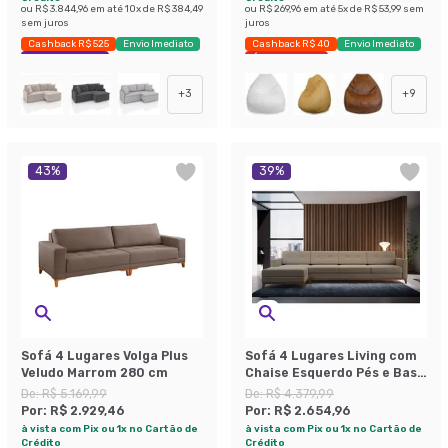
ou
R$ 3.844,96
em até
10
x de
R$ 384,49
ou
R$ 269,96
em até
5
x de
R$ 53,99
sem
sem juros
juros
Cashback R$ 525
Envio Imediato
Cashback R$ 40
Envio Imediato
Exclusivo Mobly
Últimas peças
+
3
+
9
43
%
39
%
Sofá 4 Lugares Volga Plus
Sofá 4 Lugares Living com
Veludo Marrom 280 cm
Chaise Esquerdo Pés e Base
em Madeira Linho Cotton
De:
R$ 5.169,99
De:
R$ 4.379,99
Bege
Por:
R$ 2.929,46
Por:
R$ 2.654,96
à vista com Pix ou 1x no Cartão de
à vista com Pix ou 1x no Cartão de
Crédito
Crédito