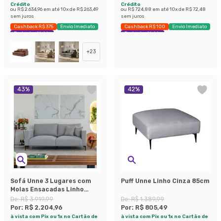
Crédito
Crédito
ou
R$ 2.634,96
em até
10
x de
R$ 263,49
ou
R$ 724,88
em até
10
x de
R$ 72,48
sem juros
sem juros
Cashback R$ 375
Envio Imediato
Cashback R$ 100
Envio Imediato
Exclusivo Mobly
Exclusivo Mobly
+
23
43
%
42
%
Sofá Unne 3 Lugares com
Puff Unne Linho Cinza 85cm
Molas Ensacadas Linho
Cinza 200 cm
De:
R$ 3.919,99
De:
R$ 1.389,99
Por:
R$ 2.204,96
Por:
R$ 805,49
à vista com Pix ou 1x no Cartão de
à vista com Pix ou 1x no Cartão de