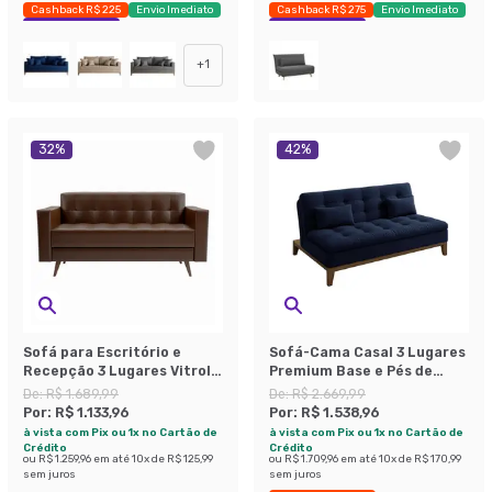
Cashback R$ 225
Envio Imediato
Cashback R$ 275
Envio Imediato
Exclusivo Mobly
Exclusivo Mobly
+
1
32
%
42
%
Sofá para Escritório e
Sofá-Cama Casal 3 Lugares
Recepção 3 Lugares Vitrola
Premium Base e Pés de
Revestimento Sintético
Madeira Linho Azul Marinho
De:
R$ 1.689,99
De:
R$ 2.669,99
Café
Por:
R$ 1.133,96
Por:
R$ 1.538,96
à vista com Pix ou 1x no Cartão de
à vista com Pix ou 1x no Cartão de
Crédito
Crédito
ou
R$ 1.259,96
em até
10
x de
R$ 125,99
ou
R$ 1.709,96
em até
10
x de
R$ 170,99
sem juros
sem juros