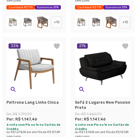
sem juros
sem juros
Cashback R$ 175
Economize 33%
Cashback R$ 175
Economize 33%
+
10
+
10
33
%
21
%
Poltrona Lang Linho Cinza
Sofá 2 Lugares New Passion
Preto
De:
R$ 1.719,99
De:
R$ 1.460,99
Por:
R$ 1.147,46
Por:
R$ 1.147,46
à vista com Pix ou 1x no Cartão de
à vista com Pix ou 1x no Cartão de
Crédito
Crédito
ou
R$ 1.274,96
em até
10
x de
R$ 127,49
ou
R$ 1.274,96
em até
10
x de
R$ 127,49
sem juros
sem juros