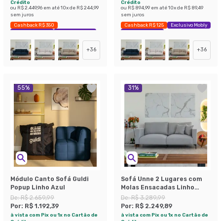
Crédito
Crédito
ou
R$ 2.449,96
em até
10
x de
R$ 244,99
ou
R$ 894,99
em até
10
x de
R$ 89,49
sem juros
sem juros
Cashback R$ 350
Cashback R$ 125
Exclusivo Mobly
Exclusivo Mobly
Economize 43%
Economize 42%
+
36
+
36
55
%
31
%
Módulo Canto Sofá Guldi
Sofá Unne 2 Lugares com
Popup Linho Azul
Molas Ensacadas Linho
Cinza 170 cm
De:
R$ 2.659,99
De:
R$ 3.289,99
Por:
R$ 1.192,39
Por:
R$ 2.249,89
à vista com Pix ou 1x no Cartão de
à vista com Pix ou 1x no Cartão de