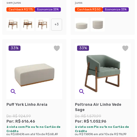
sem juros
juros
Cashback R$ 175
Economize 33%
Cashback R$ 50
Economize 33%
+
3
33
%
33
%
Puff York Linho Areia
Poltrona Air Linho Vede
Sage
De:
R$ 924,99
De:
R$ 1.579,99
Por:
R$ 616,46
Por:
R$ 1.052,96
à vista com Pix ou 1x no Cartão de
à vista com Pix ou 1x no Cartão de
Crédito
Crédito
ou
R$ 684,96
em até
10
x de
R$ 68,49
ou
R$ 1.169,96
em até
10
x de
R$ 116,99