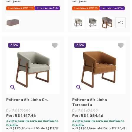
sem juros
sem juros
Cashback R$ 100
Economize 33%
Cashback R$ 175
Economize 33%
+
10
33
%
33
%
Poltrona Air Linho Cru
Poltrona Air Linho
Terracota
De:
R$ 1.719,99
De:
R$ 1.624,99
Por:
R$ 1.147,46
Por:
R$ 1.084,46
à vista com Pix ou 1x no Cartão de
à vista com Pix ou 1x no Cartão de
Crédito
Crédito
ou
R$ 1.274,96
em até
10
x de
R$ 127,49
ou
R$ 1.204,96
em até
10
x de
R$ 120,49