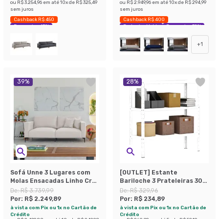
ou
R$ 3.254,96
em até
10
x de
R$ 325,49
ou
R$ 2.949,96
em até
10
x de
R$ 294,99
sem juros
sem juros
Cashback R$ 450
Cashback R$ 400
Economize 43%
Exclusivo Mobly
Economize 39%
+
1
39
%
28
%
Sofá Unne 3 Lugares com
[OUTLET] Estante
Molas Ensacadas Linho Cru
Bariloche 3 Prateleiras 30
200 cm
cm Branca
De:
R$ 3.739,99
De:
R$ 329,96
Por:
R$ 2.249,89
Por:
R$ 234,89
à vista com Pix ou 1x no Cartão de
à vista com Pix ou 1x no Cartão de
Crédito
Crédito