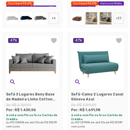
Cashback R$ 475
Cashback R$ 375
Exclusivo Mobly
Exclusivo Mobly
Economize 37%
Economize 36%
+
6
+
23
47
%
47
%
Sofá 3 Lugares Beny Base
Sofá-Cama 2 Lugares Casal
de Madeira Linho Cotton
Génova Azul
Cinza
De:
R$ 2.729,99
De:
R$ 3.199,99
Por:
R$ 1.430,96
Por:
R$ 1.691,98
à vista com Pix ou 1x no Cartão de
à vista com Pix ou 1x no Cartão de
Crédito
Crédito
ou
R$ 1.589,96
em até
10
x de
R$ 158,99
ou
R$ 1.879,98
em até
10
x de
R$ 187,99
sem juros
sem juros