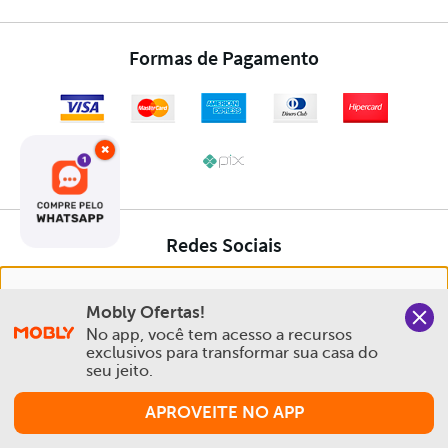
×
Nós salvamos o seu histórico de uso pra oferecer a melhor
Mobly Ofertas!
experiência na Mobly. Quando você navega no nosso site,
No app, você tem acesso a recursos 
aceita esta condição
exclusivos para transformar sua casa do 
seu jeito.
Política de Privacidade e Cookies
APROVEITE NO APP
Aceitar e Fechar