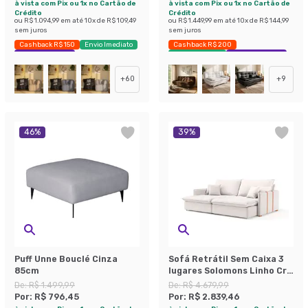
à vista com Pix ou 1x no Cartão de
à vista com Pix ou 1x no Cartão de
Crédito
Crédito
ou
R$ 1.094,99
em até
10
x de
R$ 109,49
ou
R$ 1.449,99
em até
10
x de
R$ 144,99
sem juros
sem juros
Cashback R$ 150
Envio Imediato
Cashback R$ 200
Exclusivo Mobly
Envio Imediato
Exclusivo Mobly
+
60
+
9
46
%
39
%
Puff Unne Bouclé Cinza
Sofá Retrátil Sem Caixa 3
85cm
lugares Solomons Linho Cru
214 cm
De:
R$ 1.499,99
De:
R$ 4.679,99
Por:
R$ 796,45
Por:
R$ 2.839,46