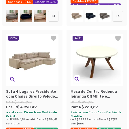
Cashback R$ 250
Cashback R$ 175
Economize 32%
Exclusivo Mobly
Economize 42%
+
4
+
4
22
%
47
%
Sofá 4 Lugares Presidente
Mesa de Centro Redonda
com Chaise Direito Veludo
Ipiranga Off White e
Marfim
Amêndoa
De:
R$ 6.429,99
De:
R$ 499,99
Por:
R$ 4.990,49
Por:
R$ 260,89
à vista com Pix ou 1x no Cartão de
à vista com Pix ou 1x no Cartão de
Crédito
Crédito
ou
R$ 5.544,99
em até
10
x de
R$ 554,49
ou
R$ 289,88
em até
5
x de
R$ 57,97
sem juros
sem juros