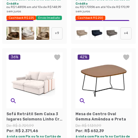
Crédito
Crédito
ou
R$ 1.489,96
em até
10
x de
R$ 148,99
ou
R$ 1.709,96
em até
10
x de
R$ 170,99
sem juros
sem juros
Cashback R$ 225
Envio Imediato
Cashback R$ 250
Exclusivo Mobly
Exclusivo Mobly
Economize 42%
+
9
+
4
36
%
42
%
Sofá Retrátil Sem Caixa 3
Mesa de Centro Oval
lugares Solomons Linho Cru
Gemma Amêndoa e Preta
180 cm
De:
R$ 3.709,99
De:
R$ 1.139,99
Por:
R$ 2.371,46
Por:
R$ 652,39
à vista com Pix ou 1x no Cartão de
à vista com Pix ou 1x no Cartão de