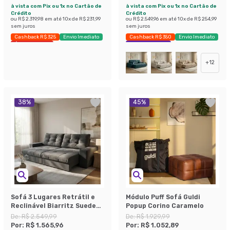
à vista com Pix ou 1x no Cartão de
à vista com Pix ou 1x no Cartão de
Crédito
Crédito
ou
R$ 2.319,98
em até
10
x de
R$ 231,99
ou
R$ 2.549,96
em até
10
x de
R$ 254,99
sem juros
sem juros
Cashback R$ 325
Envio Imediato
Cashback R$ 350
Envio Imediato
Últimas peças
Exclusivo Mobly
+
12
38
%
45
%
Sofá 3 Lugares Retrátil e
Módulo Puff Sofá Guldi
Reclinável Biarritz Suede
Popup Corino Caramelo
Grafite
De:
R$ 2.549,99
De:
R$ 1.929,99
Por:
R$ 1.565,96
Por:
R$ 1.052,89