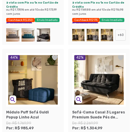
à vista com Pix ou 1x no Cartão de
à vista com Pix ou 1x no Cartão de
Crédito
Crédito
ou
R$ 1.739,96
em até
10
x de
R$ 173,99
ou
R$ 1.169,88
em até
10
x de
R$ 116,98
sem juros
sem juros
Cashback R$ 250
Envio Imediato
Cashback R$ 175
Envio Imediato
Exclusivo Mobly
Exclusivo Mobly
+
60
44
%
42
%
Módulo Puff Sofá Guldi
Sofá-Cama Casal 3 Lugares
Popup Linho Azul
Premium Suede Pés de
Metal Preto
De:
R$ 1.769,99
De:
R$ 2.269,99
Por:
R$ 985,49
Por:
R$ 1.304,99