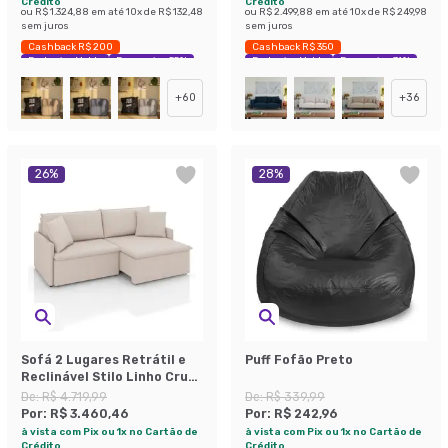
Crédito
Crédito
ou
R$ 1.324,88
em até
10
x de
R$ 132,48
ou
R$ 2.499,88
em até
10
x de
R$ 249,98
sem juros
sem juros
Cashback R$ 200
Cashback R$ 350
Exclusivo Mobly
Economize 55%
Exclusivo Mobly
Economize 31%
+
60
+
36
26
%
28
%
Sofá 2 Lugares Retrátil e
Puff Fofão Preto
Reclinável Stilo Linho Cru
154 cm
De:
R$ 4.719,99
De:
R$ 339,99
Por:
R$ 3.460,46
Por:
R$ 242,96
à vista com Pix ou 1x no Cartão de
à vista com Pix ou 1x no Cartão de
Crédito
Crédito