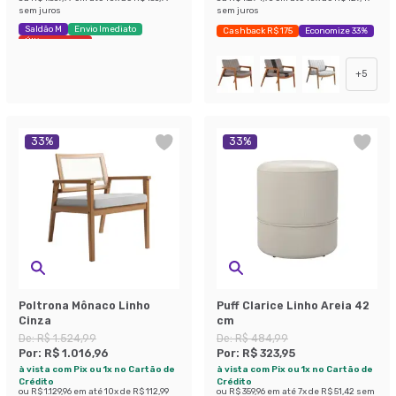
sem juros
sem juros
Saldão M
Envio Imediato
Cashback R$ 175
Economize 33%
Últimas peças
+
5
33
%
33
%
Poltrona Mônaco Linho
Puff Clarice Linho Areia 42
Cinza
cm
De:
R$ 1.524,99
De:
R$ 484,99
Por:
R$ 1.016,96
Por:
R$ 323,95
à vista com Pix ou 1x no Cartão de
à vista com Pix ou 1x no Cartão de
Crédito
Crédito
ou
R$ 1.129,96
em até
10
x de
R$ 112,99
ou
R$ 359,96
em até
7
x de
R$ 51,42
sem