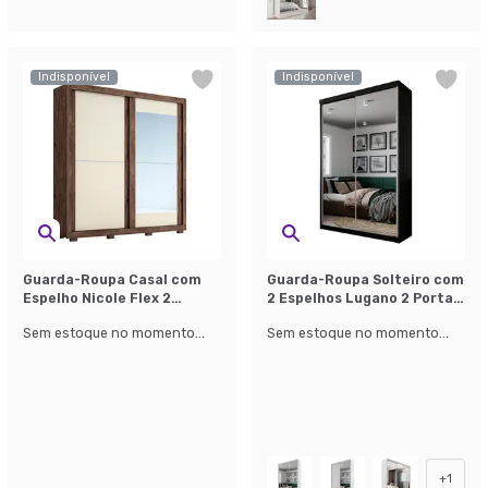
Indisponível
Indisponível
Guarda-Roupa Casal com
Guarda-Roupa Solteiro com
Espelho Nicole Flex 2
2 Espelhos Lugano 2 Portas
Portas 3 Gavetas Café e Off
2 Gavetas Preto
Sem estoque no momento...
Sem estoque no momento...
White
+
1