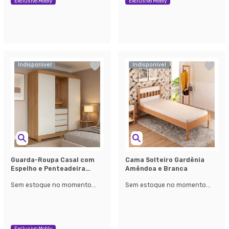
Exclusivo Mobly
Exclusivo Mobly
Indisponível
Indisponível
Guarda-Roupa Casal com
Cama Solteiro Gardênia
Espelho e Penteadeira
Amêndoa e Branca
Grécia 2 Portas 4 Gavetas
Sem estoque no momento...
Sem estoque no momento...
Carvalho e Off White
Exclusivo Mobly