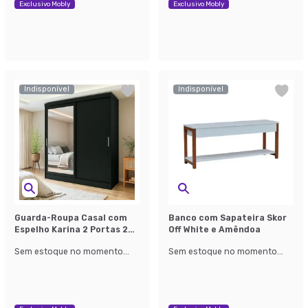
Exclusivo Mobly
Exclusivo Mobly
Indisponível
Indisponível
Guarda-Roupa Casal com
Banco com Sapateira Skor
Espelho Karina 2 Portas 2
Off White e Amêndoa
Gavetas Preto
Sem estoque no momento...
Sem estoque no momento...