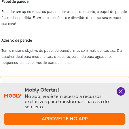
Nós salvamos o seu histórico de uso pra oferecer a melhor
Mobly Ofertas!
experiência na Mobly. Quando você navega no nosso site,
No app, você tem acesso a recursos 
aceita esta condição
exclusivos para transformar sua casa do 
seu jeito.
Política de Privacidade e Cookies
APROVEITE NO APP
Aceitar e Fechar