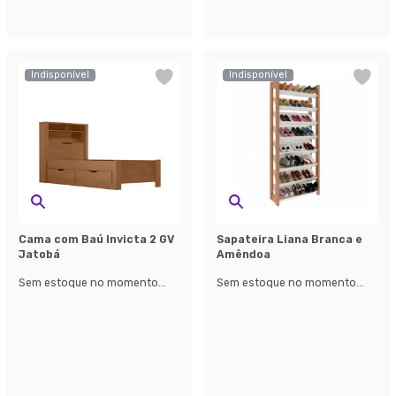
Indisponível
Indisponível
Cama com Baú Invicta 2 GV
Sapateira Liana Branca e
Jatobá
Amêndoa
Sem estoque no momento...
Sem estoque no momento...