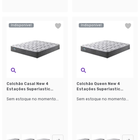
Indisponível
Indisponível
Colchão Casal New 4
Colchão Queen New 4
Estações Superlastic
Estações Superlastic
(32x138x188) Cinza
(32x158x198) Cinza
Sem estoque no momento...
Sem estoque no momento...