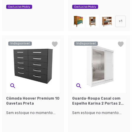
Exclusivo Mobly
Exclusivo Mobly
+
1
Indisponível
Indisponível
Cômoda Hoover Premium 10
Guarda-Roupa Casal com
Gavetas Preta
Espelho Karina 2 Portas 2
Gavetas Branco
Sem estoque no momento...
Sem estoque no momento...