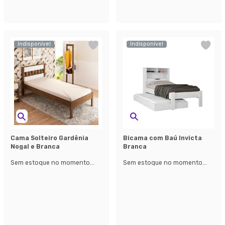
Indisponível
Indisponível
Cama Solteiro Gardênia
Bicama com Baú Invicta
Nogal e Branca
Branca
Sem estoque no momento...
Sem estoque no momento...