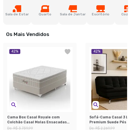
Sala de Estar
Quarto
Sala de Jantar
Escritório
Cozi
Os Mais Vendidos
42
%
42
%
Cama Box Casal Royale com
Sofá-Cama Casal 3 L
Colchão Casal Molas Ensacadas
Premium Suede Pés d
Bege e Branca
Preto
De:
R$ 3.739,99
De:
R$ 2.269,99