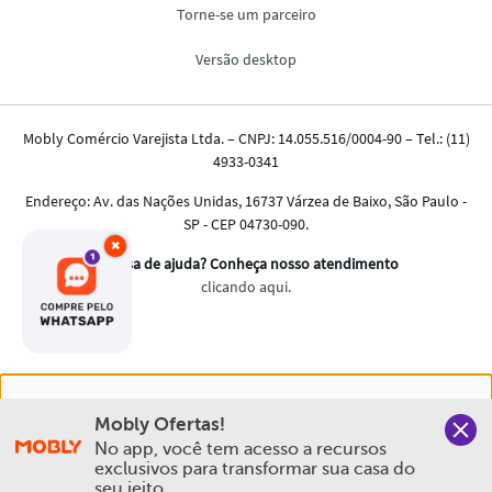
×
Nós salvamos o seu histórico de uso pra oferecer a melhor
Mobly Ofertas!
experiência na Mobly. Quando você navega no nosso site,
No app, você tem acesso a recursos 
aceita esta condição
exclusivos para transformar sua casa do 
seu jeito.
Política de Privacidade e Cookies