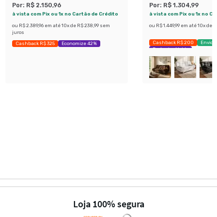
Por:
R$ 2.150,96
Por:
R$ 1.304,99
à vista com Pix ou 1x no Cartão de Crédito
à vista com Pix ou 1x no C
ou
R$ 2.389,96
em até
10
x de
R$ 238,99
sem
ou
R$ 1.449,99
em até
10
x de
R
juros
Cashback R$ 200
Envio 
Cashback R$ 325
Economize 42%
Exclusivo Mobly