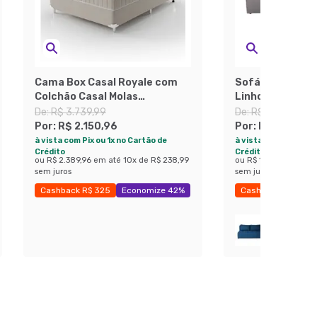
Cama Box Casal Royale com
Sofá 3 Lugares
Colchão Casal Molas
Linho Grafite
Ensacadas Bege e Branca
De:
R$ 3.739,99
De:
R$ 3.319,99
Por:
R$ 2.150,96
Por:
R$ 1.777,4
à vista com Pix ou 1x no Cartão de
à vista com Pix ou 1x
Crédito
Crédito
ou
R$ 2.389,96
em até
10
x de
R$ 238,99
ou
R$ 1.974,99
em at
sem juros
sem juros
Cashback R$ 325
Economize 42%
Cashback R$ 275
Exclusivo Mobly