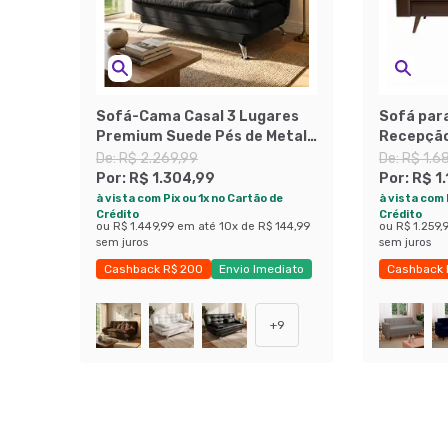
Sofá-Cama Casal 3 Lugares
Sofá para
Premium Suede Pés de Metal
Recepção
Preto
Revestim
De:
R$ 2.269,99
De:
R$ 1.6
Por:
R$ 1.304,99
Por:
R$ 1
à vista com Pix ou 1x no Cartão de
à vista com 
Crédito
Crédito
ou
R$ 1.449,99
em até
10
x de
R$ 144,99
ou
R$ 1.259,
sem juros
sem juros
Cashback R$ 200
Envio Imediato
Cashback 
Exclusivo Mobly
+
9