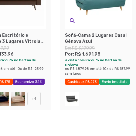
 Escritório e
Sofá-Cama 2 Lugares Casal
 3 Lugares Vitrola
Génova Azul
ento Sintético Café
89,99
De:
R$ 3.199,99
.133,96
Por:
R$ 1.691,98
Pix ou 1x no Cartão de
à vista com Pix ou 1x no Cartão de
Crédito
96
em até
10
x de
R$ 125,99
ou
R$ 1.879,98
em até
10
x de
R$ 187,99
sem juros
R$ 175
Economize 32%
Cashback R$ 275
Envio Imediato
Exclusivo Mobly
+
4