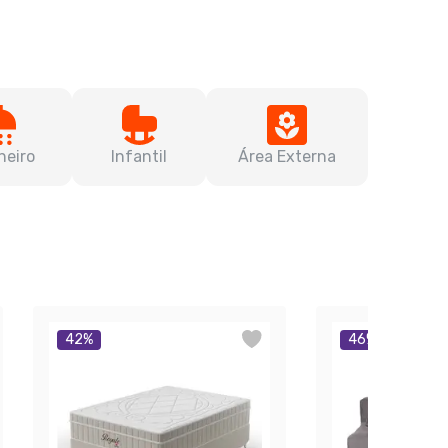
heiro
Infantil
Área Externa
42
%
46
%