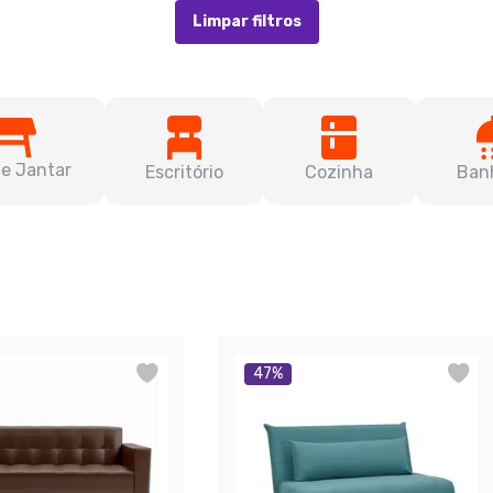
Limpar filtros
de Jantar
Escritório
Cozinha
Ban
47
%