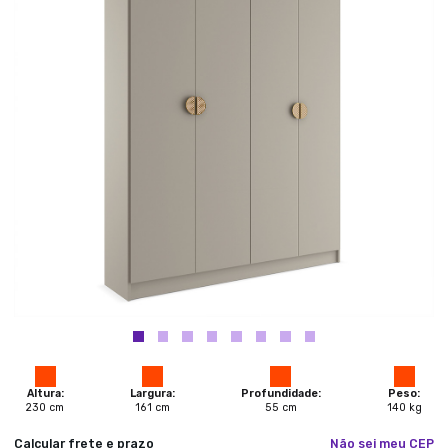
Altura:
Largura:
Profundidade:
Peso:
230
cm
161
cm
55
cm
140
kg
Calcular frete e prazo
Não sei meu CEP