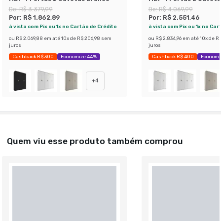
De:
R$ 3.379,99
De:
R$ 4.069,99
Por:
R$ 1.862,89
Por:
R$ 2.551,46
à vista com Pix ou 1x no Cartão de Crédito
à vista com Pix ou 1x no Car
ou
R$ 2.069,88
em até
10
x de
R$ 206,98
sem
ou
R$ 2.834,96
em até
10
x de
R$
juros
juros
Cashback R$ 300
Economize 44%
Cashback R$ 400
Economi
+
4
Quem viu esse produto também comprou