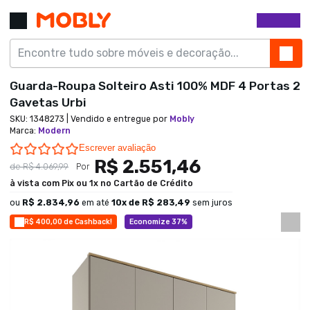
Guarda-Roupa Solteiro Asti 100% MDF 4 Portas 2
Gavetas Urbi
SKU:
1348273
| Vendido e entregue por
Mobly
Marca
:
Modern
0.0 star rating
Escrever avaliação
R$ 2.551,46
de
R$ 4.069,99
Por
à vista com Pix ou 1x no Cartão de Crédito
ou
R$ 2.834,96
em até
10
x de
R$ 283,49
sem juros
R$ 400,00 de Cashback!
Economize 37%