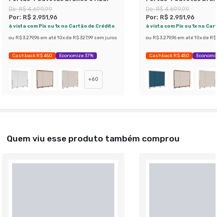
De:
R$ 4.699,99
De:
R$ 4.699,99
Por:
R$ 2.951,96
Por:
R$ 2.951,96
à vista com Pix ou 1x no Cartão de Crédito
à vista com Pix ou 1x no Car
ou
R$ 3.279,96
em até
10
x de
R$ 327,99
sem juros
ou
R$ 3.279,96
em até
10
x de
R$ 
Cashback R$ 450
Economize 37%
Cashback R$ 450
Economi
+
60
Quem viu esse produto também comprou