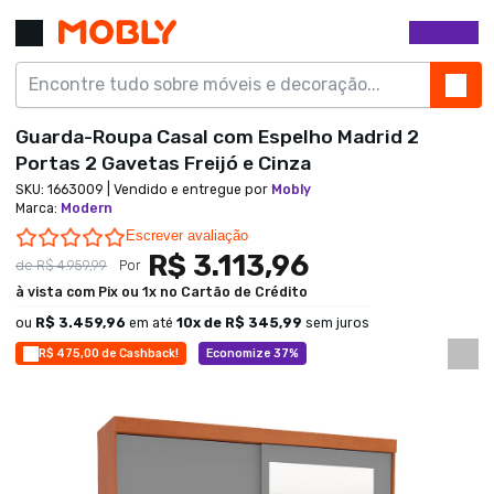
Guarda-Roupa Casal com Espelho Madrid 2
Portas 2 Gavetas Freijó e Cinza
SKU:
1663009
| Vendido e entregue por
Mobly
Marca
:
Modern
0.0 star rating
Escrever avaliação
R$ 3.113,96
de
R$ 4.959,99
Por
à vista com Pix ou 1x no Cartão de Crédito
ou
R$ 3.459,96
em até
10
x de
R$ 345,99
sem juros
R$ 475,00 de Cashback!
Economize 37%