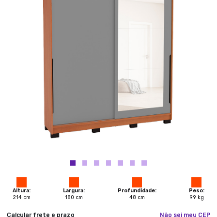
Altura:
Largura:
Profundidade:
Peso:
214
cm
180
cm
48
cm
99
kg
Calcular frete e prazo
Não sei meu CEP