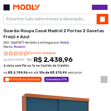
Guarda-Roupa Casal Madrid 2 Portas 2 Gavetas
Freijó e Azul
SKU:
1662987
| Vendido e entregue por
Mobly
Marca
:
Modern
0.0 star rating
Escrever avaliação
R$ 2.438,96
de
R$ 3.879,99
Por
à vista com Pix ou 1x no Cartão de Crédito
ou
R$ 2.709,96
em até
10
x de
R$ 270,99
sem juros
R$ 375,00 de Cashback!
Economize 37%