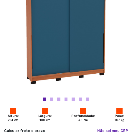
Altura:
Largura:
Profundidade:
Peso:
214
cm
180
cm
48
cm
107
kg
Calcular frete e prazo
Não sei meu CEP