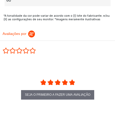
60
*A tonalidade da cor pode variar de acordo com o (I) lote do fabricante; e/ou
(II) as configurações de seu monitor. *Imagens meramente ilustrativas
Avaliações por
0.0 star rating
SEJA O PRIMEIRO A FAZER UMA AVALIAÇÃO