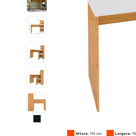
Altura:
110
cm
Largura:
11