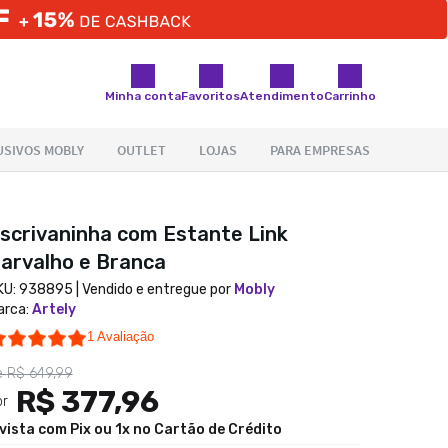
Minha conta
Favoritos
Atendimento
Carrinho
scrivaninha com Estante Link
arvalho e Branca
KU:
938895
| Vendido e entregue por
Mobly
arca
:
Artely
5.0 star rating
1 Avaliação
e
R$ 649,99
R$ 377,96
or
 vista com Pix ou 1x no Cartão de Crédito