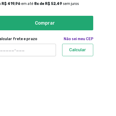
u
R$ 419,96
em até
8
x de
R$ 52,49
sem juros
Comprar
alcular frete e prazo
Não sei meu CEP
Calcular