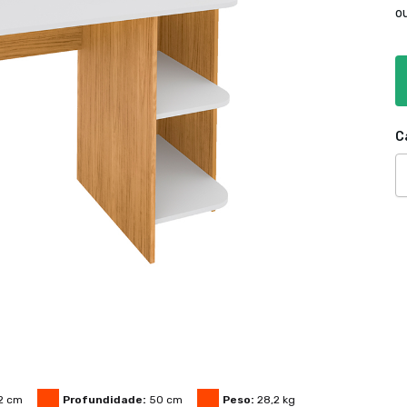
o
C
2
cm
Profundidade:
50
cm
Peso:
28,2
kg