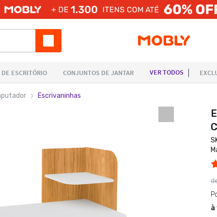
mputador
Escrivaninhas
E
C
S
M
d
P
à