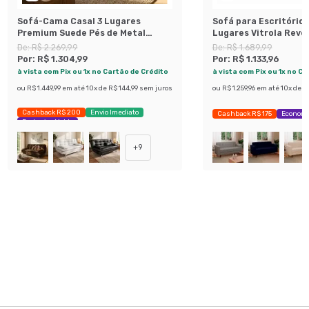
Sofá-Cama Casal 3 Lugares
Sofá para Escritório
Premium Suede Pés de Metal
Lugares Vitrola Rev
Preto
Sintético Café
De:
R$ 2.269,99
De:
R$ 1.689,99
Por:
R$ 1.304,99
Por:
R$ 1.133,96
à vista com Pix ou 1x no Cartão de Crédito
à vista com Pix ou 1x no C
ou
R$ 1.449,99
em até
10
x de
R$ 144,99
sem juros
ou
R$ 1.259,96
em até
10
x de
R$
Cashback R$ 200
Envio Imediato
Cashback R$ 175
Economi
Exclusivo Mobly
+
9