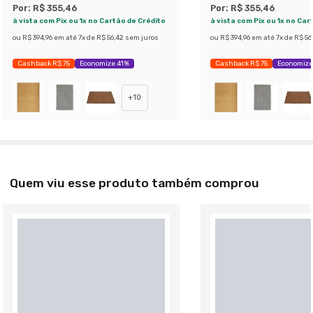
Por:
R$ 355,46
Por:
R$ 355,46
à vista com Pix ou 1x no Cartão de Crédito
à vista com Pix ou 1x no Car
ou
R$ 394,96
em até
7
x de
R$ 56,42
sem juros
ou
R$ 394,96
em até
7
x de
R$ 56
Cashback R$ 75
Economize 41%
Cashback R$ 75
Economize
+
10
Quem viu esse produto também comprou