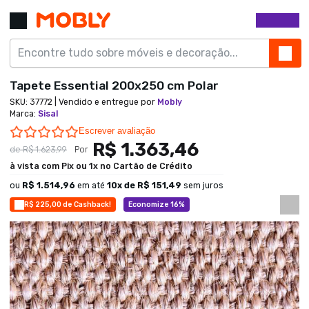
Tapete Essential 200x250 cm Polar
SKU:
37772
| Vendido e entregue por
Mobly
Marca
:
Sisal
0.0 star rating
Escrever avaliação
R$ 1.363,46
de
R$ 1.623,99
Por
à vista com Pix ou 1x no Cartão de Crédito
ou
R$ 1.514,96
em até
10
x de
R$ 151,49
sem juros
R$ 225,00 de Cashback!
Economize 16%