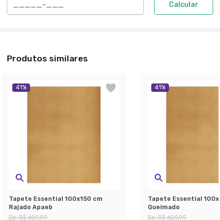
Calcular
Produtos similares
41
%
41
%
Tapete Essential 100x150 cm
Tapete Essential 100x
Rajado Apaeb
Queimado
De:
R$ 609,99
De:
R$ 609,99