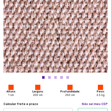
Altura:
Largura:
Profundidade:
Peso:
1
cm
200
cm
250
cm
2,5
kg
Calcular frete e prazo
Não sei meu CEP