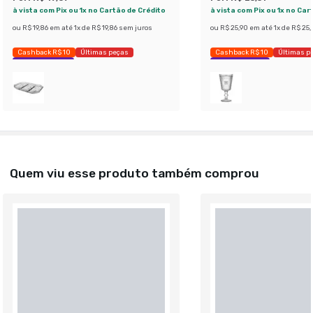
à vista com Pix ou 1x no Cartão de Crédito
à vista com Pix ou 1x no Car
ou
R$ 19,86
em até
1
x de
R$ 19,86
sem juros
ou
R$ 25,90
em até
1
x de
R$ 25,
Cashback R$ 10
Últimas peças
Cashback R$ 10
Últimas p
Economize 40%
Economize 33%
Quem viu esse produto também comprou