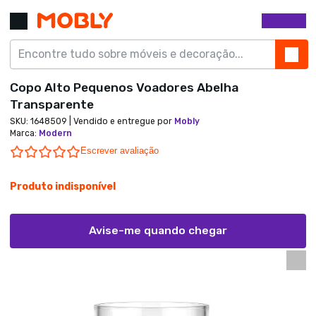
Copo Alto Pequenos Voadores Abelha
Transparente
SKU:
1648509
| Vendido e entregue por
Mobly
Marca
:
Modern
0.0 star rating
Escrever avaliação
Produto indisponível
Avise-me quando chegar