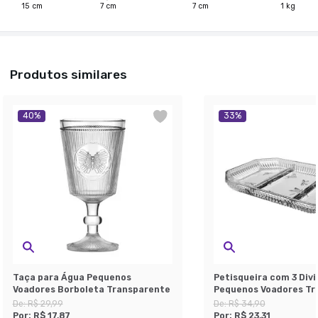
15
cm
7
cm
7
cm
1
kg
Produtos similares
40
%
33
%
Taça para Água Pequenos
Petisqueira com 3 Divi
Voadores Borboleta Transparente
Pequenos Voadores Tr
De:
R$ 29,99
De:
R$ 34,90
Por:
R$ 17,87
Por:
R$ 23,31