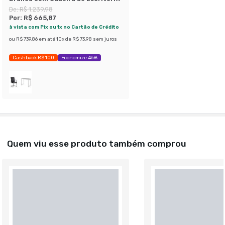
Interlocutor Fixa Oslo Preta
De:
R$ 1.239,98
Por:
R$ 665,87
à vista com Pix ou 1x no Cartão de Crédito
ou
R$ 739,86
em até
10
x de
R$ 73,98
sem juros
Cashback R$ 100
Economize 46%
Quem viu esse produto também comprou