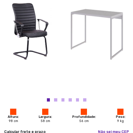
Altura:
Largura:
Profundidade:
Peso:
98
cm
58
cm
56
cm
9
kg
Calcular frete e prazo
Não sei meu CEP