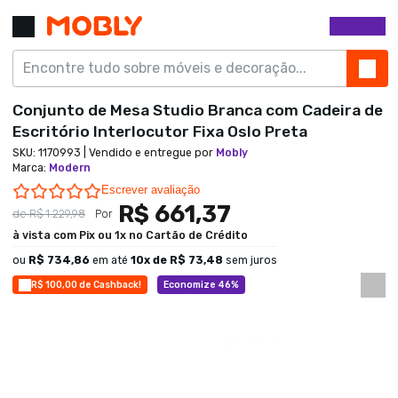
Conjunto de Mesa Studio Branca com Cadeira de
Escritório Interlocutor Fixa Oslo Preta
SKU:
1170993
| Vendido e entregue por
Mobly
Marca
:
Modern
0.0 star rating
Escrever avaliação
R$ 661,37
de
R$ 1.229,98
Por
à vista com Pix ou 1x no Cartão de Crédito
ou
R$ 734,86
em até
10
x de
R$ 73,48
sem juros
R$ 100,00 de Cashback!
Economize 46%