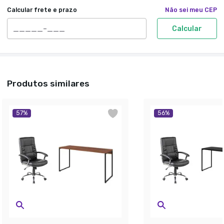
Calcular frete e prazo
Não sei meu CEP
Calcular
Produtos similares
57
%
56
%