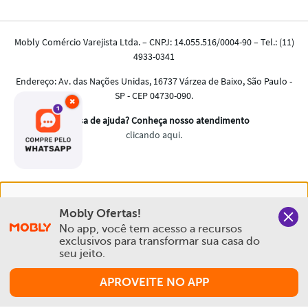
×
Nós salvamos o seu histórico de uso pra oferecer a melhor
Mobly Ofertas!
experiência na Mobly. Quando você navega no nosso site,
No app, você tem acesso a recursos 
aceita esta condição
exclusivos para transformar sua casa do 
seu jeito.
Política de Privacidade e Cookies
APROVEITE NO APP
Aceitar e Fechar
Comprar