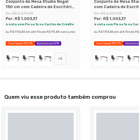
Conjunto de Mesa Studio Nogal
Conjunto de Mesa Stud
150 cm com Cadeira de Escritório
com Cadeira de Escrit
Presidente Giratória com Relax
Presidente Giratória 
De:
R$ 2.379,98
De:
R$ 2.329,98
Office Plus Preta
Office Plus Preta
Por:
R$ 1.003,37
Por:
R$ 1.003,37
à vista com Pix ou 1x no Cartão de Crédito
à vista com Pix ou 1x no Car
ou
R$ 1.114,86
em até
10
x de
R$ 111,48
sem juros
ou
R$ 1.114,86
em até
10
x de
R$ 
Cashback R$ 175
Economize 57%
Cashback R$ 175
Economiz
+
5
Quem viu esse produto também comprou