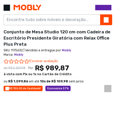
Conjunto de Mesa Studio 120 cm com Cadeira de
Escritório Presidente Giratória com Relax Office
Plus Preta
SKU:
1175632
| Vendido e entregue por
Mobly
Marca
:
Mobly
0.0 star rating
Escrever avaliação
R$ 989,87
de
R$ 2.329,98
Por
à vista com Pix ou 1x no Cartão de Crédito
ou
R$ 1.099,86
em até
10
x de
R$ 109,98
sem juros
R$ 150,00 de Cashback!
Economize 57%