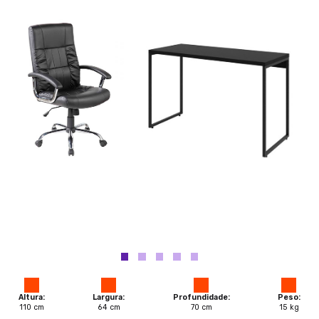
Altura:
Largura:
Profundidade:
Peso:
110
cm
64
cm
70
cm
15
kg