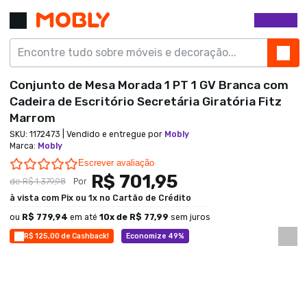
Conjunto de Mesa Morada 1 PT 1 GV Branca com
Cadeira de Escritório Secretária Giratória Fitz
Marrom
SKU:
1172473
| Vendido e entregue por
Mobly
Marca
:
Mobly
0.0 star rating
Escrever avaliação
R$ 701,95
de
R$ 1.379,98
Por
à vista com Pix ou 1x no Cartão de Crédito
ou
R$ 779,94
em até
10
x de
R$ 77,99
sem juros
R$ 125,00 de Cashback!
Economize 49%