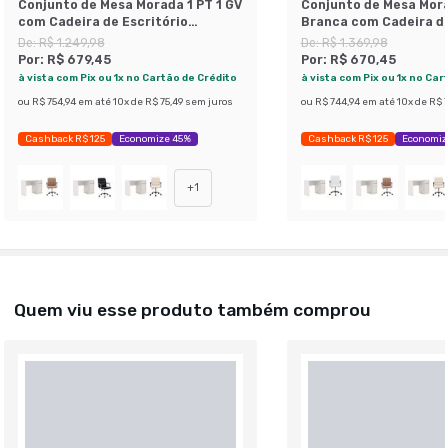
Conjunto de Mesa Morada 1 PT 1 GV
Conjunto de Mesa Mora
com Cadeira de Escritório
Branca com Cadeira de
Secretária Giratória Fitz Branca
Secretária Giratória F
De:
R$ 1.249,98
De:
R$ 1.369,98
Por:
R$ 679,45
Por:
R$ 670,45
à vista com Pix ou 1x no Cartão de Crédito
à vista com Pix ou 1x no Car
ou
R$ 754,94
em até
10
x de
R$ 75,49
sem juros
ou
R$ 744,94
em até
10
x de
R$ 7
Cashback R$ 125
Economize 45%
Cashback R$ 125
Economiz
+
1
Quem viu esse produto também comprou