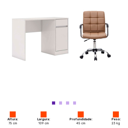
Altura:
Largura:
Profundidade:
Peso:
75
cm
109
cm
45
cm
23
kg