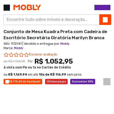
Conjunto de Mesa Kuadra Preta com Cadeira de
Escritório Secretária Giratória Marilyn Branca
SKU:
1172741
| Vendido e entregue por
Mobly
Marca
:
Mobly
0.0 star rating
Escrever avaliação
R$ 1.052,95
de
R$ 1.704,98
Por
à vista com Pix ou 1x no Cartão de Crédito
ou
R$ 1.169,94
em até
10
x de
R$ 116,99
sem juros
R$ 175,00 de Cashback!
Últimas peças
Economize 38%