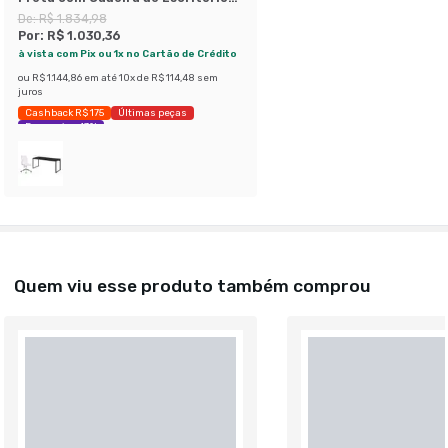
Secretária Giratória Marilyn
De:
R$ 1.834,98
Branca
Por:
R$ 1.030,36
à vista com Pix ou 1x no Cartão de Crédito
ou
R$ 1.144,86
em até
10
x de
R$ 114,48
sem
juros
Cashback R$ 175
Últimas peças
Economize 43%
Quem viu esse produto também comprou