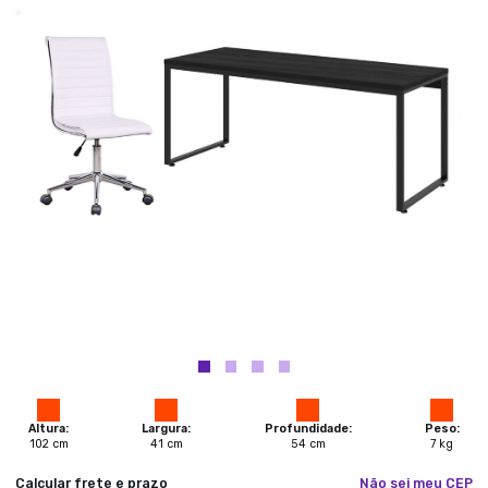
Altura:
Largura:
Profundidade:
Peso:
102
cm
41
cm
54
cm
7
kg
Calcular frete e prazo
Não sei meu CEP