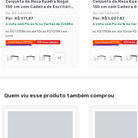
Conjunto de Mesa Kuadra Nogal
Conjunto de Mesa Kuad
150 cm com Cadeira de Escritório
150 cm com Cadeira de
Secretária Giratória Marilyn
Secretária Giratória M
De:
R$ 1.674,98
De:
R$ 1.674,98
Branca
Branca
Por:
R$ 971,87
Por:
R$ 1.007,87
à vista com Pix ou 1x no Cartão de Crédito
à vista com Pix ou 1x no Car
ou
R$ 1.079,86
em até
10
x de
R$ 107,98
sem
ou
R$ 1.119,86
em até
10
x de
R$ 1
juros
Cashback R$ 150
Últimas peças
Cashback R$ 175
Últimas 
Economize 41%
Economize 39%
+
2
Quem viu esse produto também comprou