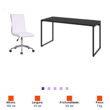
Altura:
Largura:
Profundidade:
Peso:
102
cm
41
cm
54
cm
7
kg