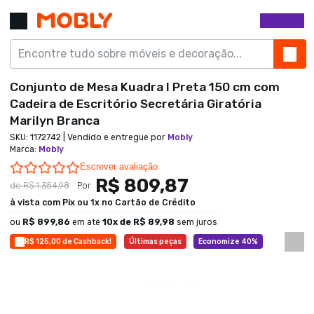
Conjunto de Mesa Kuadra I Preta 150 cm com
Cadeira de Escritório Secretária Giratória
Marilyn Branca
SKU:
1172742
| Vendido e entregue por
Mobly
Marca
:
Mobly
0.0 star rating
Escrever avaliação
R$ 809,87
de
R$ 1.354,98
Por
à vista com Pix ou 1x no Cartão de Crédito
ou
R$ 899,86
em até
10
x de
R$ 89,98
sem juros
R$ 125,00 de Cashback!
Últimas peças
Economize 40%