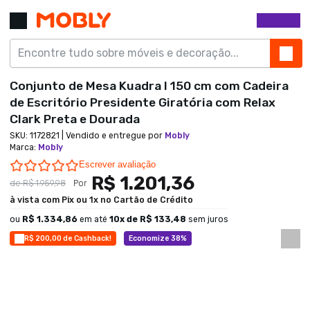
Conjunto de Mesa Kuadra I 150 cm com Cadeira
de Escritório Presidente Giratória com Relax
Clark Preta e Dourada
SKU:
1172821
| Vendido e entregue por
Mobly
Marca
:
Mobly
0.0 star rating
Escrever avaliação
R$ 1.201,36
de
R$ 1.959,98
Por
à vista com Pix ou 1x no Cartão de Crédito
ou
R$ 1.334,86
em até
10
x de
R$ 133,48
sem juros
R$ 200,00 de Cashback!
Economize 38%