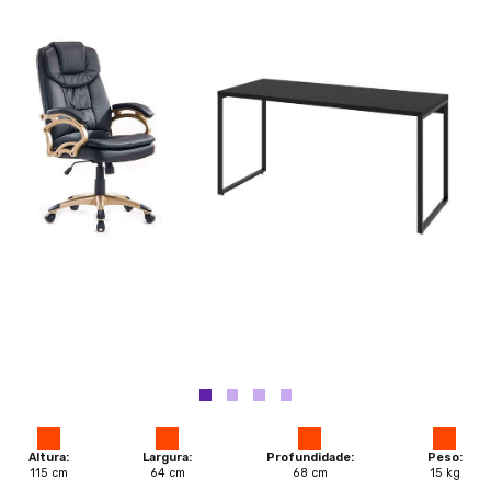
Altura:
Largura:
Profundidade:
Peso:
115
cm
64
cm
68
cm
15
kg