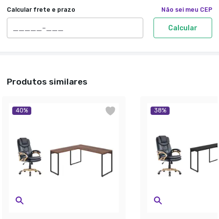
Calcular frete e prazo
Não sei meu CEP
Calcular
Produtos similares
40
%
38
%