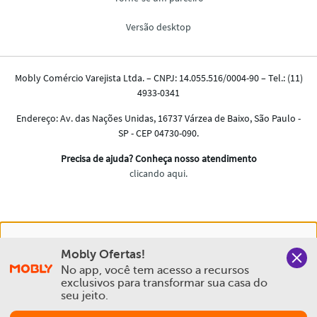
Nós salvamos o seu histórico de uso pra oferecer a melhor
Mobly Ofertas!
experiência na Mobly. Quando você navega no nosso site,
No app, você tem acesso a recursos 
aceita esta condição
exclusivos para transformar sua casa do 
seu jeito.
Política de Privacidade e Cookies