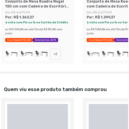
Conjunto de Mesa Kuadra Nogal
Conjunto de Mesa Kuad
150 cm com Cadeira de Escritório
com Cadeira de Escrit
Presidente Giratória com Relax
Presidente Giratória 
De:
R$ 2.279,98
De:
R$ 2.279,98
Clark Preta e Dourada
Clark Preta e Dourada
Por:
R$ 1.363,37
Por:
R$ 1.399,37
à vista com Pix ou 1x no Cartão de Crédito
à vista com Pix ou 1x no Car
ou
R$ 1.514,86
em até
10
x de
R$ 151,48
sem
ou
R$ 1.554,86
em até
10
x de
R$
juros
juros
Cashback R$ 225
Economize 40%
Cashback R$ 225
Economi
+
2
Quem viu esse produto também comprou