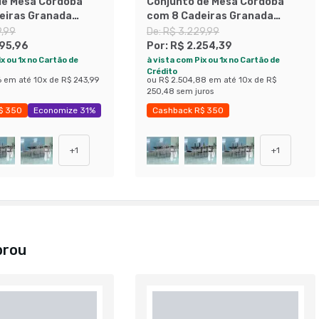
de Mesa Cordoba
Conjunto de Mesa Córdoba
eiras Granada
com 8 Cadeiras Granada
ta e Preto Liso
Branco Prata e Preto
9,99
De:
R$ 3.229,99
Listrado Grafite
195,96
Por:
R$ 2.254,39
x ou 1x no Cartão de
à vista com Pix ou 1x no Cartão de
Crédito
6
em até
10
x de
R$ 243,99
ou
R$ 2.504,88
em até
10
x de
R$
250,48
sem juros
$ 350
Economize 31%
Cashback R$ 350
Economize 30%
+
1
+
1
prou