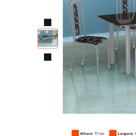
Altura:
77
cm
Largura: