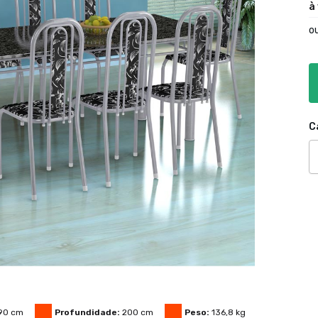
à
o
C
90
cm
Profundidade:
200
cm
Peso:
136,8
kg