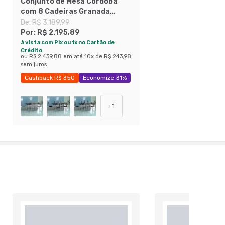
Conjunto de Mesa Cordoba
com 8 Cadeiras Granada
Branco Prata e Branco Floral
De:
R$ 3.189,99
Por:
R$ 2.195,89
à vista com Pix ou 1x no Cartão de
Crédito
ou
R$ 2.439,88
em até
10
x de
R$ 243,98
sem juros
Cashback R$ 350
Economize 31%
+
1