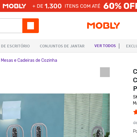
 Mesas e Cadeiras de Cozinha
C
C
P
S
M
d
P