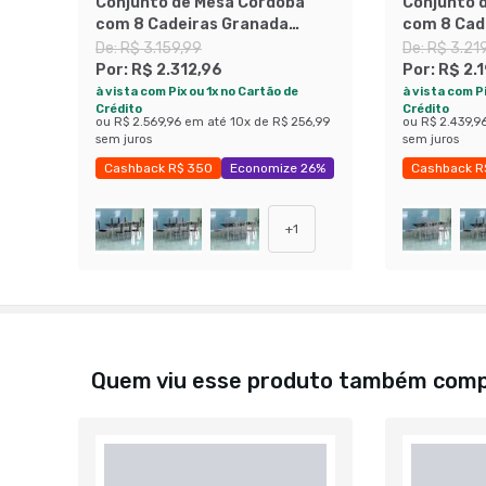
Conjunto de Mesa Córdoba
Conjunto 
com 8 Cadeiras Granada
com 8 Cad
Branco Prata e Preto
Branco Pra
De:
R$ 3.159,99
De:
R$ 3.21
Listrado
Por:
R$ 2.312,96
Por:
R$ 2.
à vista com Pix ou 1x no Cartão de
à vista com Pi
Crédito
Crédito
ou
R$ 2.569,96
em até
10
x de
R$ 256,99
ou
R$ 2.439,9
sem juros
sem juros
Cashback R$ 350
Economize 26%
Cashback R
+
1
Quem viu esse produto também com