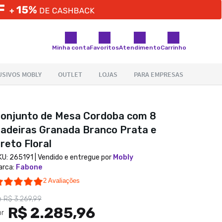
Minha conta
Favoritos
Atendimento
Carrinho
onjunto de Mesa Cordoba com 8
adeiras Granada Branco Prata e
reto Floral
KU:
265191
| Vendido e entregue por
Mobly
arca
:
Fabone
5.0 star rating
2 Avaliações
e
R$ 3.269,99
R$ 2.285,96
or