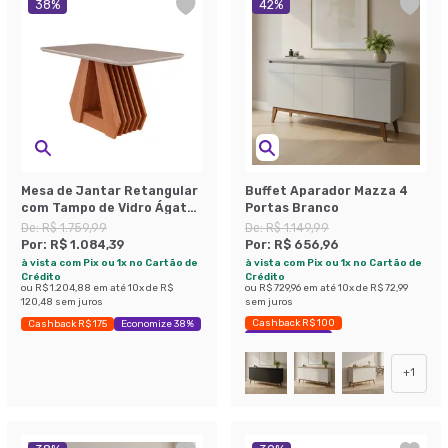
38
%
42
%
Mesa de Jantar Retangular
Buffet Aparador Mazza 4
com Tampo de Vidro Ágata
Portas Branco
Cinamomo e Off White 130
De:
R$ 1.759,99
De:
R$ 1.149,99
cm
Por:
R$ 1.084,39
Por:
R$ 656,96
à vista com Pix ou 1x no Cartão de
à vista com Pix ou 1x no Cartão de
Crédito
Crédito
ou
R$ 1.204,88
em até
10
x de
R$
ou
R$ 729,96
em até
10
x de
R$ 72,99
120,48
sem juros
sem juros
Cashback R$ 100
Cashback R$ 175
Economize 38%
Economize 42%
+
1