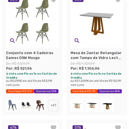
Conjunto com 4 Cadeiras
Mesa de Jantar Retangular
Eames DSW Musgo
com Tampo de Vidro Lectus
Off White e Ype 120 cm
De:
R$ 1.129,99
De:
R$ 1.729,99
Por:
R$ 521,96
Por:
R$ 1.106,96
à vista com Pix ou 1x no Cartão de
à vista com Pix ou 1x no Cartão de
Crédito
Crédito
ou
R$ 579,95
em até
10
x de
R$ 57,99
ou
R$ 1.229,96
em até
10
x de
R$ 122,99
sem juros
sem juros
Cashback R$ 100
Economize 53%
Cashback R$ 175
Economize 36%
+
61
67
%
51
%