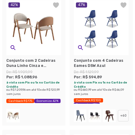
42
%
47
%
Conjunto com 2 Cadeiras
Conjunto com 4 Cadeiras
Duna Linho Cinza e
Eames DSW Azul
Amadeirado
De:
R$ 1.909,99
De:
R$ 1.129,99
Por:
R$ 1.088,96
Por:
R$ 594,89
à vista com Pix ou 1x no Cartão de
à vista com Pix ou 1x no Cartão de
Crédito
Crédito
ou
R$ 1.209,96
em até
10
x de
R$ 120,99
ou
R$ 660,99
em até
10
x de
R$ 66,09
sem juros
sem juros
Cashback R$ 100
Cashback R$ 175
Economize 42%
Economize 47%
+
60