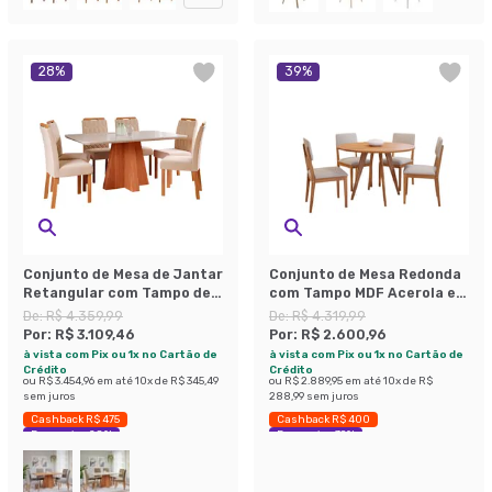
28
%
39
%
Conjunto de Mesa de Jantar
Conjunto de Mesa Redonda
Retangular com Tampo de
com Tampo MDF Acerola e 4
Vidro Off White Maite e 6
Cadeiras Sabiá Linho Bege
De:
R$ 4.359,99
De:
R$ 4.319,99
Cadeiras Paola Suede Nude
e Cinamomo
Por:
R$ 3.109,46
Por:
R$ 2.600,96
e Cinamomo
à vista com Pix ou 1x no Cartão de
à vista com Pix ou 1x no Cartão de
Crédito
Crédito
ou
R$ 3.454,96
em até
10
x de
R$ 345,49
ou
R$ 2.889,95
em até
10
x de
R$
sem juros
288,99
sem juros
Cashback R$ 475
Cashback R$ 400
Economize 28%
Economize 39%