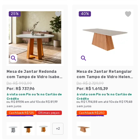
25
%
40
%
Mesa de Jantar Redonda
Mesa de Jantar Retangular
com Tampo de Vidro Isabela
com Tampo de Vidro Helena
Ipê e Off White 100 cm
Off White Cinamomo 210 cm
De:
R$ 993,99
De:
R$ 2.729,99
Por:
R$ 737,96
Por:
R$ 1.615,39
à vista com Pix ou 1x no Cartão de
à vista com Pix ou 1x no Cartão de
Crédito
Crédito
ou
R$ 819,96
em até
10
x de
R$ 81,99
ou
R$ 1.794,88
em até
10
x de
R$ 179,48
sem juros
sem juros
Cashback R$ 125
Últimas peças
Cashback R$ 250
Economize 25%
Economize 40%
+
2