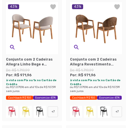
43
%
43
%
Conjunto com 2 Cadeiras
Conjunto com 2 Cadeiras
Allegra Linho Bege e
Allegra Revestimento
Amadeirado
Sintético Marrom e
De:
R$ 1.719,99
De:
R$ 1.719,99
Amadeirado
Por:
R$ 971,96
Por:
R$ 971,96
à vista com Pix ou 1x no Cartão de
à vista com Pix ou 1x no Cartão de
Crédito
Crédito
ou
R$ 1.079,96
em até
10
x de
R$ 107,99
ou
R$ 1.079,96
em até
10
x de
R$ 107,99
sem juros
sem juros
Cashback R$ 150
Economize 43%
Cashback R$ 150
Economize 43%
+
7
+
7