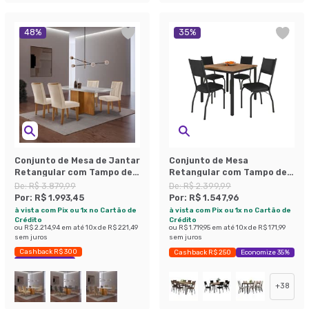
48
%
35
%
Conjunto de Mesa de Jantar
Conjunto de Mesa
Retangular com Tampo de
Retangular com Tampo de
Vidro Off White Berlim e 4
MDP Amadeirado e 4
De:
R$ 3.879,99
De:
R$ 2.399,99
Cadeiras Alegra Veludo
Cadeiras Adriana II
Por:
R$ 1.993,45
Por:
R$ 1.547,96
Creme e Imbuia
Revestimento Sintético
à vista com Pix ou 1x no Cartão de
à vista com Pix ou 1x no Cartão de
Preto
Crédito
Crédito
ou
R$ 2.214,94
em até
10
x de
R$ 221,49
ou
R$ 1.719,95
em até
10
x de
R$ 171,99
sem juros
sem juros
Cashback R$ 300
Cashback R$ 250
Economize 35%
Economize 48%
+
38