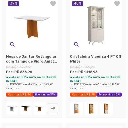
39
%
40
%
Mesa de Jantar Retangular
Cristaleira Vicenza 4 PT Off
com Tampo de Vidro Anitta
White
Off White e Ype 120 cm
De:
R$ 1.379,99
De:
R$ 1.859,99
Por:
R$ 836,96
Por:
R$ 1.115,96
à vista com Pix ou 1x no Cartão de
à vista com Pix ou 1x no Cartão de
Crédito
Crédito
ou
R$ 929,96
em até
10
x de
R$ 92,99
ou
R$ 1.239,96
em até
10
x de
R$ 123,99
sem juros
sem juros
Cashback R$ 150
Economize 39%
Cashback R$ 175
Economize 40%
+
8