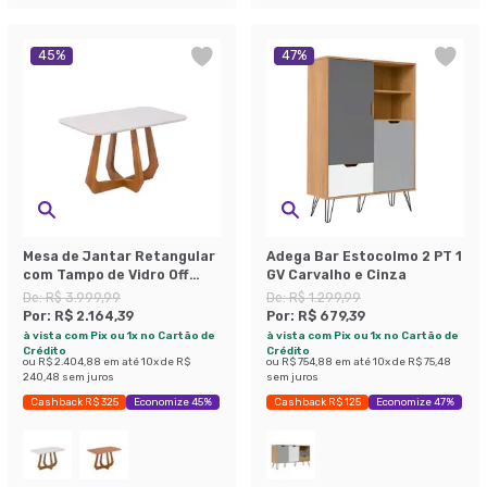
45
%
47
%
Mesa de Jantar Retangular
Adega Bar Estocolmo 2 PT 1
com Tampo de Vidro Off
GV Carvalho e Cinza
White Bromélia Cinamomo
De:
R$ 3.999,99
De:
R$ 1.299,99
130 cm
Por:
R$ 2.164,39
Por:
R$ 679,39
à vista com Pix ou 1x no Cartão de
à vista com Pix ou 1x no Cartão de
Crédito
Crédito
ou
R$ 2.404,88
em até
10
x de
R$
ou
R$ 754,88
em até
10
x de
R$ 75,48
240,48
sem juros
sem juros
Cashback R$ 325
Economize 45%
Cashback R$ 125
Economize 47%