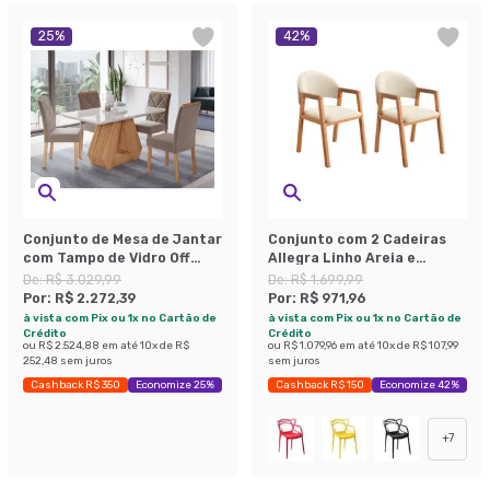
25
%
42
%
Conjunto de Mesa de Jantar
Conjunto com 2 Cadeiras
com Tampo de Vidro Off
Allegra Linho Areia e
White Agata e 4 Cadeiras
Madeira
De:
R$ 3.029,99
De:
R$ 1.699,99
Fernanda Suede Joli e
Por:
R$ 2.272,39
Por:
R$ 971,96
Nature
à vista com Pix ou 1x no Cartão de
à vista com Pix ou 1x no Cartão de
Crédito
Crédito
ou
R$ 2.524,88
em até
10
x de
R$
ou
R$ 1.079,96
em até
10
x de
R$ 107,99
252,48
sem juros
sem juros
Cashback R$ 350
Economize 25%
Cashback R$ 150
Economize 42%
+
7