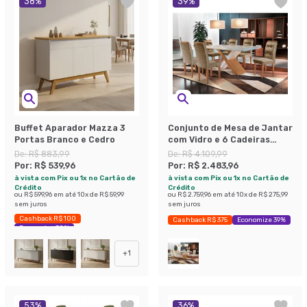
38
%
39
%
Buffet Aparador Mazza 3
Conjunto de Mesa de Jantar
Portas Branco e Cedro
com Vidro e 6 Cadeiras
Imperatriz Suede Off White
De:
R$ 883,99
De:
R$ 4.109,99
e Chocolate
Por:
R$ 539,96
Por:
R$ 2.483,96
à vista com Pix ou 1x no Cartão de
à vista com Pix ou 1x no Cartão de
Crédito
Crédito
ou
R$ 599,96
em até
10
x de
R$ 59,99
ou
R$ 2.759,96
em até
10
x de
R$ 275,99
sem juros
sem juros
Cashback R$ 100
Cashback R$ 375
Economize 39%
Economize 38%
+
1
53
%
36
%