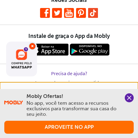
×
Nós salvamos o seu histórico de uso pra oferecer a melhor
Mobly Ofertas!
experiência na Mobly. Quando você navega no nosso site,
No app, você tem acesso a recursos 
aceita esta condição
exclusivos para transformar sua casa do 
seu jeito.
Política de Privacidade e Cookies
APROVEITE NO APP
Aceitar e Fechar