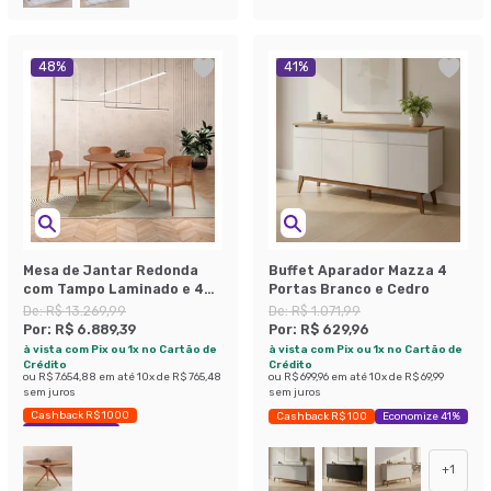
48
%
41
%
Mesa de Jantar Redonda
Buffet Aparador Mazza 4
com Tampo Laminado e 4
Portas Branco e Cedro
Cadeiras Miami Madeira
De:
R$ 13.269,99
De:
R$ 1.071,99
Maciça Linho Bege e Imbuia
Por:
R$ 6.889,39
Por:
R$ 629,96
à vista com Pix ou 1x no Cartão de
à vista com Pix ou 1x no Cartão de
Crédito
Crédito
ou
R$ 7.654,88
em até
10
x de
R$ 765,48
ou
R$ 699,96
em até
10
x de
R$ 69,99
sem juros
sem juros
Cashback R$ 1000
Cashback R$ 100
Economize 41%
Economize 48%
+
1