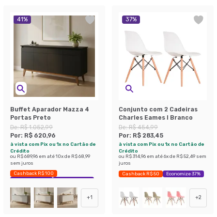
41
%
37
%
Buffet Aparador Mazza 4
Conjunto com 2 Cadeiras
Portas Preto
Charles Eames I Branco
De:
R$ 1.052,99
De:
R$ 454,99
Por:
R$ 620,96
Por:
R$ 283,45
à vista com Pix ou 1x no Cartão de
à vista com Pix ou 1x no Cartão de
Crédito
Crédito
ou
R$ 689,96
em até
10
x de
R$ 68,99
ou
R$ 314,96
em até
6
x de
R$ 52,49
sem
sem juros
juros
Cashback R$ 100
Cashback R$ 50
Economize 37%
Exclusivo Mobly
Economize 41%
+
1
+
2