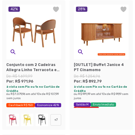
42
%
28
%
Conjunto com 2 Cadeiras
[OUTLET] Buffet Janice 4
Allegra Linho Terracota e
PT Cinamomo
Madeira
De:
R$ 1.699,99
De:
R$ 1.254,96
Por:
R$ 971,96
Por:
R$ 892,79
à vista com Pix ou 1x no Cartão de
à vista com Pix ou 1x no Cartão de
Crédito
Crédito
ou
R$ 1.079,96
em até
10
x de
R$ 107,99
ou
R$ 991,99
em até
10
x de
R$ 99,19
sem
sem juros
juros
Saldão M
Envio Imediato
Cashback R$ 150
Economize 42%
Últimas peças
+
7