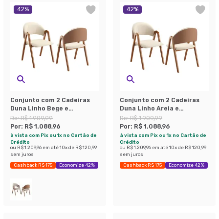
42
%
42
%
Conjunto com 2 Cadeiras
Conjunto com 2 Cadeiras
Duna Linho Bege e
Duna Linho Areia e
Amadeirado
Amadeirado
De:
R$ 1.909,99
De:
R$ 1.909,99
Por:
R$ 1.088,96
Por:
R$ 1.088,96
à vista com Pix ou 1x no Cartão de
à vista com Pix ou 1x no Cartão de
Crédito
Crédito
ou
R$ 1.209,96
em até
10
x de
R$ 120,99
ou
R$ 1.209,96
em até
10
x de
R$ 120,99
sem juros
sem juros
Cashback R$ 175
Economize 42%
Cashback R$ 175
Economize 42%