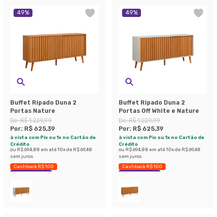
49
%
49
%
Buffet Ripado Duna 2
Buffet Ripado Duna 2
Portas Nature
Portas Off White e Nature
De:
R$ 1.229,99
De:
R$ 1.229,99
Por:
R$ 625,39
Por:
R$ 625,39
à vista com Pix ou 1x no Cartão de
à vista com Pix ou 1x no Cartão de
Crédito
Crédito
ou
R$ 694,88
em até
10
x de
R$ 69,48
ou
R$ 694,88
em até
10
x de
R$ 69,48
sem juros
sem juros
Cashback R$ 100
Cashback R$ 100
Economize 49%
Economize 49%