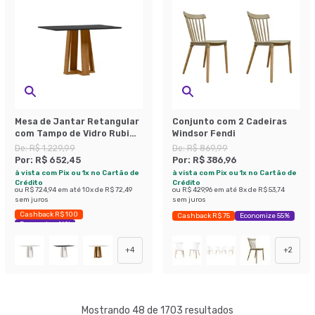
Mesa de Jantar Retangular
Conjunto com 2 Cadeiras
com Tampo de Vidro Rubi
Windsor Fendi
Preto e Ypê 120 cm
De:
R$ 1.229,99
De:
R$ 869,99
Por:
R$ 652,45
Por:
R$ 386,96
à vista com Pix ou 1x no Cartão de
à vista com Pix ou 1x no Cartão de
Crédito
Crédito
ou
R$ 724,94
em até
10
x de
R$ 72,49
ou
R$ 429,96
em até
8
x de
R$ 53,74
sem juros
sem juros
Cashback R$ 100
Cashback R$ 75
Economize 55%
Economize 46%
+
4
+
2
Mostrando 48 de 1703 resultados