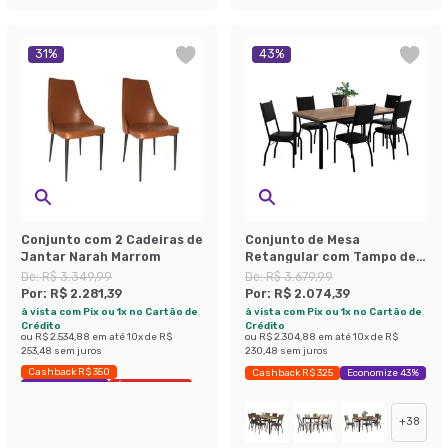
31
%
43
%
Conjunto com 2 Cadeiras de
Conjunto de Mesa
Jantar Narah Marrom
Retangular com Tampo de
MDP Amadeirado e 6
De:
R$ 3.349,99
De:
R$ 3.679,99
Cadeiras Adriana II
Por:
R$ 2.281,39
Por:
R$ 2.074,39
Revestimento Sintético
à vista com Pix ou 1x no Cartão de
à vista com Pix ou 1x no Cartão de
Preto
Crédito
Crédito
ou
R$ 2.534,88
em até
10
x de
R$
ou
R$ 2.304,88
em até
10
x de
R$
253,48
sem juros
230,48
sem juros
Cashback R$ 350
Cashback R$ 325
Economize 43%
Exclusivo Mobly
Últimas peças
+
38