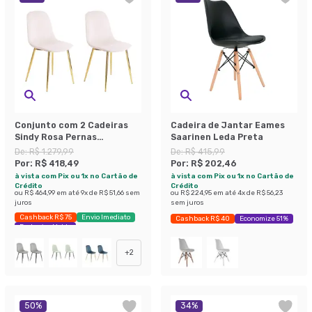
Conjunto com 2 Cadeiras
Cadeira de Jantar Eames
Sindy Rosa Pernas
Saarinen Leda Preta
Cromadas
De:
R$ 1.279,99
De:
R$ 415,99
Por:
R$ 418,49
Por:
R$ 202,46
à vista com Pix ou 1x no Cartão de
à vista com Pix ou 1x no Cartão de
Crédito
Crédito
ou
R$ 464,99
em até
9
x de
R$ 51,66
sem
ou
R$ 224,95
em até
4
x de
R$ 56,23
juros
sem juros
Cashback R$ 75
Envio Imediato
Cashback R$ 40
Economize 51%
Exclusivo Mobly
+
2
50
%
34
%