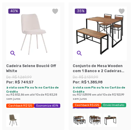
40
%
35
%
Cadeira Selene Bouclé Off
Conjunto de Mesa Wooden
White
com 1 Banco e 2 Cadeiras
Preto e Amêndoa
De:
R$ 1.269,99
De:
R$ 2.139,99
Por:
R$ 749,57
Por:
R$ 1.385,98
à vista com Pix ou 1x no Cartão de
à vista com Pix ou 1x no Cartão de
Crédito
Crédito
ou
R$ 832,86
em até
10
x de
R$ 83,28
ou
R$ 1.539,98
em até
10
x de
R$ 153,99
sem juros
sem juros
Cashback R$ 225
Envio Imediato
Cashback R$ 125
Economize 40%
Exclusivo Mobly