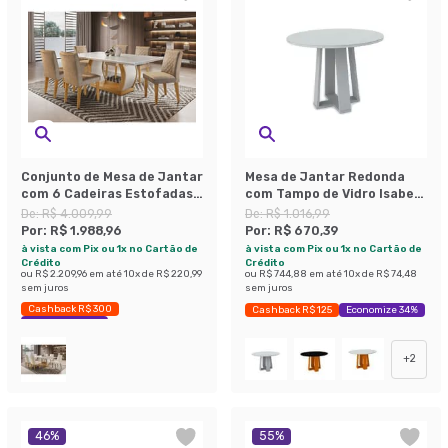
Conjunto de Mesa de Jantar
Mesa de Jantar Redonda
com 6 Cadeiras Estofadas
com Tampo de Vidro Isabela
Maia Animalle Off White e
Off White 100 cm
De:
R$ 4.009,99
De:
R$ 1.016,99
Chocolate
Por:
R$ 1.988,96
Por:
R$ 670,39
à vista com Pix ou 1x no Cartão de
à vista com Pix ou 1x no Cartão de
Crédito
Crédito
ou
R$ 2.209,96
em até
10
x de
R$ 220,99
ou
R$ 744,88
em até
10
x de
R$ 74,48
sem juros
sem juros
Cashback R$ 300
Cashback R$ 125
Economize 34%
Economize 50%
+
2
46
%
55
%