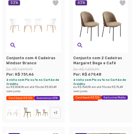
53
%
43
%
Conjunto com 4 Cadeiras
Conjunto com 2 Cadeiras
Windsor Branco
Margaret Bege e Café
De:
R$ 1.599,99
De:
R$ 1.209,99
Por:
R$ 751,46
Por:
R$ 679,48
à vista com Pix ou 1x no Cartão de
à vista com Pix ou 1x no Cartão de
Crédito
Crédito
ou
R$ 834,96
em até
10
x de
R$ 83,49
ou
R$ 754,98
em até
10
x de
R$ 75,49
sem juros
sem juros
Cashback R$ 125
Exclusivo Mobly
Cashback R$ 125
Economize 53%
Últimas peças
+
2