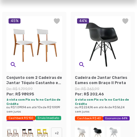
45
%
44
%
Conjunto com 2 Cadeiras de
Cadeira de Jantar Charles
Jantar Tóquio Castanho e
Eames com Braço II Preta
Branco
De:
R$ 1.799,99
De:
R$ 363,99
Por:
R$ 989,95
Por:
R$ 202,46
à vista com Pix ou 1x no Cartão de
à vista com Pix ou 1x no Cartão de
Crédito
Crédito
ou
R$ 1.099,94
em até
10
x de
R$ 109,99
ou
R$ 224,96
em até
4
x de
R$ 56,24
sem juros
sem juros
Cashback R$ 150
Envio Imediato
Cashback R$ 40
Economize 44%
Exclusivo Mobly
+
2