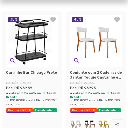
38
%
45
%
Carrinho Bar Chicago Preto
Conjunto com 2 Cadeiras de
Jantar Tóquio Castanho e
Branco
De:
R$ 1.599,99
De:
R$ 1.799,99
Por:
R$ 989,89
Por:
R$ 989,95
à vista com Pix ou 1x no Cartão de
à vista com Pix ou 1x no Cartão de
Crédito
Crédito
ou
R$ 1.099,88
em até
10
x de
R$ 109,98
ou
R$ 1.099,94
em até
10
x de
R$ 109,99
sem juros
sem juros
Cashback R$ 150
Envio Imediato
Cashback R$ 150
Envio Imediato
Exclusivo Mobly
Exclusivo Mobly
+
2