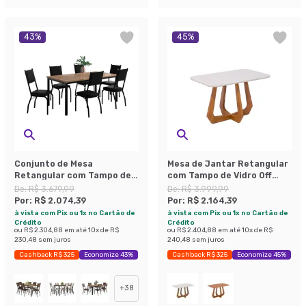
43
%
45
%
Conjunto de Mesa
Mesa de Jantar Retangular
Retangular com Tampo de
com Tampo de Vidro Off
MDP Amadeirado e 6
White Bromélia Cinamomo
De:
R$ 3.679,99
De:
R$ 3.999,99
Cadeiras Adriana II
130 cm
Por:
R$ 2.074,39
Por:
R$ 2.164,39
Revestimento Sintético
à vista com Pix ou 1x no Cartão de
à vista com Pix ou 1x no Cartão de
Preto
Crédito
Crédito
ou
R$ 2.304,88
em até
10
x de
R$
ou
R$ 2.404,88
em até
10
x de
R$
230,48
sem juros
240,48
sem juros
Cashback R$ 325
Economize 43%
Cashback R$ 325
Economize 45%
+
38