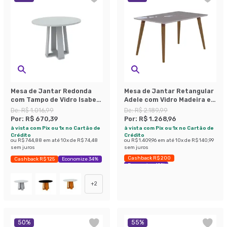
Mesa de Jantar Redonda
Mesa de Jantar Retangular
com Tampo de Vidro Isabela
Adele com Vidro Madeira e
Off White 100 cm
Off White 80 cm
De:
R$ 1.016,99
De:
R$ 2.189,99
Por:
R$ 670,39
Por:
R$ 1.268,96
à vista com Pix ou 1x no Cartão de
à vista com Pix ou 1x no Cartão de
Crédito
Crédito
ou
R$ 744,88
em até
10
x de
R$ 74,48
ou
R$ 1.409,96
em até
10
x de
R$ 140,99
sem juros
sem juros
Cashback R$ 200
Cashback R$ 125
Economize 34%
Economize 42%
+
2
50
%
55
%