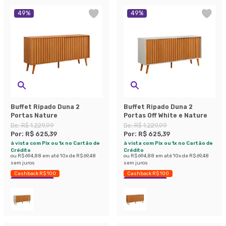
49
%
49
%
Buffet Ripado Duna 2
Buffet Ripado Duna 2
Portas Nature
Portas Off White e Nature
De:
R$ 1.229,99
De:
R$ 1.229,99
Por:
R$ 625,39
Por:
R$ 625,39
à vista com Pix ou 1x no Cartão de
à vista com Pix ou 1x no Cartão de
Crédito
Crédito
ou
R$ 694,88
em até
10
x de
R$ 69,48
ou
R$ 694,88
em até
10
x de
R$ 69,48
sem juros
sem juros
Cashback R$ 100
Cashback R$ 100
Economize 49%
Economize 49%