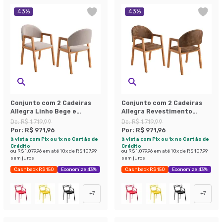
43
%
43
%
Conjunto com 2 Cadeiras
Conjunto com 2 Cadeiras
Allegra Linho Bege e
Allegra Revestimento
Amadeirado
Sintético Marrom e
De:
R$ 1.719,99
De:
R$ 1.719,99
Amadeirado
Por:
R$ 971,96
Por:
R$ 971,96
à vista com Pix ou 1x no Cartão de
à vista com Pix ou 1x no Cartão de
Crédito
Crédito
ou
R$ 1.079,96
em até
10
x de
R$ 107,99
ou
R$ 1.079,96
em até
10
x de
R$ 107,99
sem juros
sem juros
Cashback R$ 150
Economize 43%
Cashback R$ 150
Economize 43%
+
7
+
7