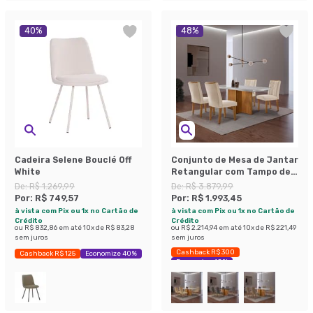
40
%
48
%
Cadeira Selene Bouclé Off
Conjunto de Mesa de Jantar
White
Retangular com Tampo de
Vidro Off White Berlim e 4
De:
R$ 1.269,99
De:
R$ 3.879,99
Cadeiras Alegra Veludo
Por:
R$ 749,57
Por:
R$ 1.993,45
Creme e Imbuia
à vista com Pix ou 1x no Cartão de
à vista com Pix ou 1x no Cartão de
Crédito
Crédito
ou
R$ 832,86
em até
10
x de
R$ 83,28
ou
R$ 2.214,94
em até
10
x de
R$ 221,49
sem juros
sem juros
Cashback R$ 300
Cashback R$ 125
Economize 40%
Economize 48%