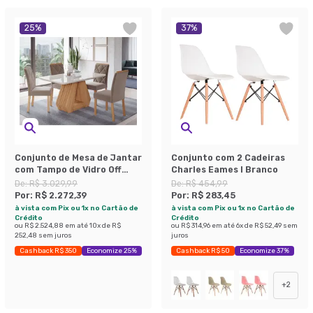
25
%
37
%
Conjunto de Mesa de Jantar
Conjunto com 2 Cadeiras
com Tampo de Vidro Off
Charles Eames I Branco
White Agata e 4 Cadeiras
De:
R$ 3.029,99
De:
R$ 454,99
Fernanda Suede Joli e
Por:
R$ 2.272,39
Por:
R$ 283,45
Nature
à vista com Pix ou 1x no Cartão de
à vista com Pix ou 1x no Cartão de
Crédito
Crédito
ou
R$ 2.524,88
em até
10
x de
R$
ou
R$ 314,96
em até
6
x de
R$ 52,49
sem
252,48
sem juros
juros
Cashback R$ 350
Economize 25%
Cashback R$ 50
Economize 37%
+
2