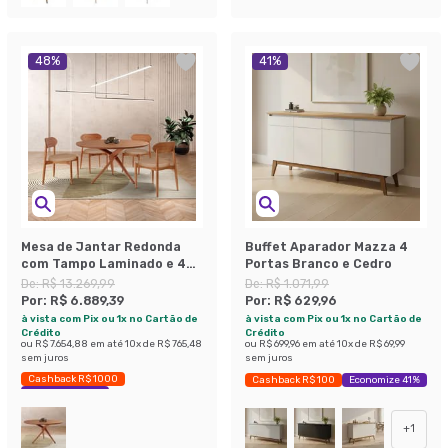
48
%
41
%
Mesa de Jantar Redonda
Buffet Aparador Mazza 4
com Tampo Laminado e 4
Portas Branco e Cedro
Cadeiras Miami Madeira
De:
R$ 13.269,99
De:
R$ 1.071,99
Maciça Linho Bege e Imbuia
Por:
R$ 6.889,39
Por:
R$ 629,96
à vista com Pix ou 1x no Cartão de
à vista com Pix ou 1x no Cartão de
Crédito
Crédito
ou
R$ 7.654,88
em até
10
x de
R$ 765,48
ou
R$ 699,96
em até
10
x de
R$ 69,99
sem juros
sem juros
Cashback R$ 1000
Cashback R$ 100
Economize 41%
Economize 48%
+
1