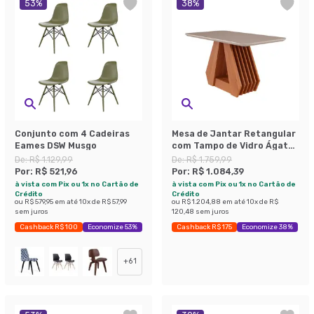
53
%
38
%
Conjunto com 4 Cadeiras
Mesa de Jantar Retangular
Eames DSW Musgo
com Tampo de Vidro Ágata
Cinamomo e Off White 130
De:
R$ 1.129,99
De:
R$ 1.759,99
cm
Por:
R$ 521,96
Por:
R$ 1.084,39
à vista com Pix ou 1x no Cartão de
à vista com Pix ou 1x no Cartão de
Crédito
Crédito
ou
R$ 579,95
em até
10
x de
R$ 57,99
ou
R$ 1.204,88
em até
10
x de
R$
sem juros
120,48
sem juros
Cashback R$ 100
Economize 53%
Cashback R$ 175
Economize 38%
+
61