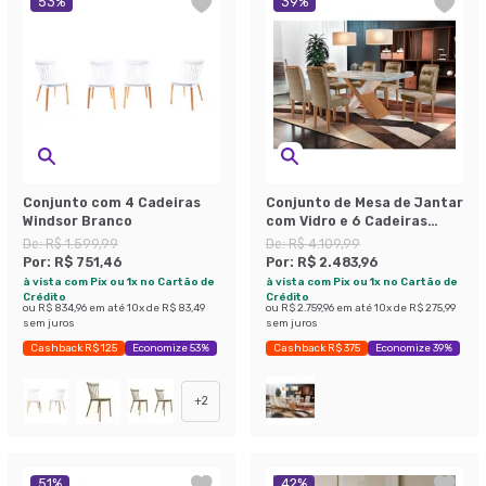
53
%
39
%
Conjunto com 4 Cadeiras
Conjunto de Mesa de Jantar
Windsor Branco
com Vidro e 6 Cadeiras
Imperatriz Suede Off White
De:
R$ 1.599,99
De:
R$ 4.109,99
e Chocolate
Por:
R$ 751,46
Por:
R$ 2.483,96
à vista com Pix ou 1x no Cartão de
à vista com Pix ou 1x no Cartão de
Crédito
Crédito
ou
R$ 834,96
em até
10
x de
R$ 83,49
ou
R$ 2.759,96
em até
10
x de
R$ 275,99
sem juros
sem juros
Cashback R$ 125
Economize 53%
Cashback R$ 375
Economize 39%
+
2
51
%
42
%