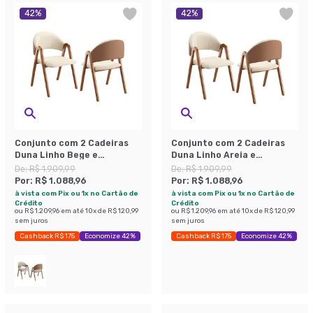
42
%
42
%
Conjunto com 2 Cadeiras
Conjunto com 2 Cadeiras
Duna Linho Bege e
Duna Linho Areia e
Amadeirado
Amadeirado
De:
R$ 1.909,99
De:
R$ 1.909,99
Por:
R$ 1.088,96
Por:
R$ 1.088,96
à vista com Pix ou 1x no Cartão de
à vista com Pix ou 1x no Cartão de
Crédito
Crédito
ou
R$ 1.209,96
em até
10
x de
R$ 120,99
ou
R$ 1.209,96
em até
10
x de
R$ 120,99
sem juros
sem juros
Cashback R$ 175
Economize 42%
Cashback R$ 175
Economize 42%