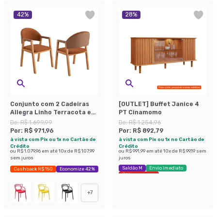
42
%
28
%
Conjunto com 2 Cadeiras
[OUTLET] Buffet Janice 4
Allegra Linho Terracota e
PT Cinamomo
Madeira
De:
R$ 1.699,99
De:
R$ 1.254,96
Por:
R$ 971,96
Por:
R$ 892,79
à vista com Pix ou 1x no Cartão de
à vista com Pix ou 1x no Cartão de
Crédito
Crédito
ou
R$ 1.079,96
em até
10
x de
R$ 107,99
ou
R$ 991,99
em até
10
x de
R$ 99,19
sem
sem juros
juros
Saldão M
Envio Imediato
Cashback R$ 150
Economize 42%
Últimas peças
+
7