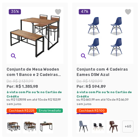
35
%
47
%
Conjunto de Mesa Wooden
Conjunto com 4 Cadeiras
com 1 Banco e 2 Cadeiras
Eames DSW Azul
Preto e Amêndoa
De:
R$ 2.139,99
De:
R$ 1.129,99
Por:
R$ 1.385,98
Por:
R$ 594,89
à vista com Pix ou 1x no Cartão de
à vista com Pix ou 1x no Cartão de
Crédito
Crédito
ou
R$ 1.539,98
em até
10
x de
R$ 153,99
ou
R$ 660,99
em até
10
x de
R$ 66,09
sem juros
sem juros
Cashback R$ 225
Envio Imediato
Cashback R$ 100
Exclusivo Mobly
Economize 47%
+
60