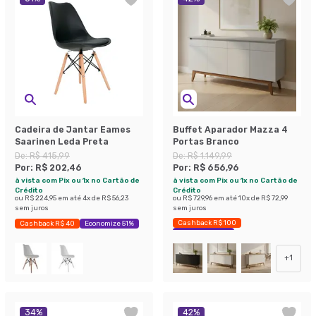
Cadeira de Jantar Eames
Buffet Aparador Mazza 4
Saarinen Leda Preta
Portas Branco
De:
R$ 415,99
De:
R$ 1.149,99
Por:
R$ 202,46
Por:
R$ 656,96
à vista com Pix ou 1x no Cartão de
à vista com Pix ou 1x no Cartão de
Crédito
Crédito
ou
R$ 224,95
em até
4
x de
R$ 56,23
ou
R$ 729,96
em até
10
x de
R$ 72,99
sem juros
sem juros
Cashback R$ 100
Cashback R$ 40
Economize 51%
Economize 42%
+
1
34
%
42
%