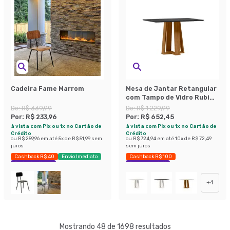
Cadeira Fame Marrom
Mesa de Jantar Retangular
com Tampo de Vidro Rubi
Preto e Ypê 120 cm
De:
R$ 339,99
De:
R$ 1.229,99
Por:
R$ 233,96
Por:
R$ 652,45
à vista com Pix ou 1x no Cartão de
à vista com Pix ou 1x no Cartão de
Crédito
Crédito
ou
R$ 259,96
em até
5
x de
R$ 51,99
sem
ou
R$ 724,94
em até
10
x de
R$ 72,49
juros
sem juros
Cashback R$ 40
Envio Imediato
Cashback R$ 100
Exclusivo Mobly
Economize 46%
+
4
Mostrando 48 de 1698 resultados