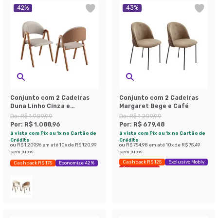
42
%
43
%
Conjunto com 2 Cadeiras
Conjunto com 2 Cadeiras
Duna Linho Cinza e
Margaret Bege e Café
Amadeirado
De:
R$ 1.909,99
De:
R$ 1.209,99
Por:
R$ 1.088,96
Por:
R$ 679,48
à vista com Pix ou 1x no Cartão de
à vista com Pix ou 1x no Cartão de
Crédito
Crédito
ou
R$ 1.209,96
em até
10
x de
R$ 120,99
ou
R$ 754,98
em até
10
x de
R$ 75,49
sem juros
sem juros
Cashback R$ 125
Exclusivo Mobly
Cashback R$ 175
Economize 42%
Últimas peças