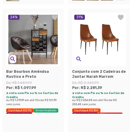
24
%
31
%
Bar Bourbon Amêndoa
Conjunto com 2 Cadeiras de
Rustico e Preto
Jantar Narah Marrom
De:
R$ 1.449,99
De:
R$ 3.349,99
Por:
R$ 1.097,99
Por:
R$ 2.281,39
à vista com Pix ou 1x no Cartão de
à vista com Pix ou 1x no Cartão de
Crédito
Crédito
ou
R$ 1.219,99
em até
10
x de
R$ 121,99
ou
R$ 2.534,88
em até
10
x de
R$
sem juros
253,48
sem juros
Cashback R$ 175
Envio Imediato
Cashback R$ 350
Exclusivo Mobly
Exclusivo Mobly
Últimas peças