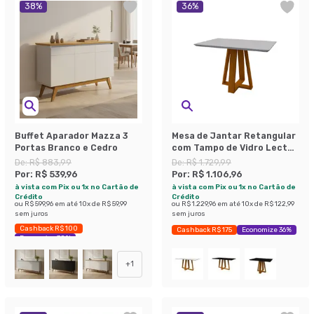
38
%
36
%
Buffet Aparador Mazza 3
Mesa de Jantar Retangular
Portas Branco e Cedro
com Tampo de Vidro Lectus
Off White e Ype 120 cm
De:
R$ 883,99
De:
R$ 1.729,99
Por:
R$ 539,96
Por:
R$ 1.106,96
à vista com Pix ou 1x no Cartão de
à vista com Pix ou 1x no Cartão de
Crédito
Crédito
ou
R$ 599,96
em até
10
x de
R$ 59,99
ou
R$ 1.229,96
em até
10
x de
R$ 122,99
sem juros
sem juros
Cashback R$ 100
Cashback R$ 175
Economize 36%
Economize 38%
+
1