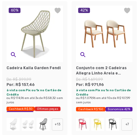
60
%
42
%
Cadeira Kaila Garden Fendi
Conjunto com 2 Cadeiras
Allegra Linho Areia e
Madeira
De:
R$ 399,99
De:
R$ 1.699,99
Por:
R$ 157,46
Por:
R$ 971,96
à vista com Pix ou 1x no Cartão de
à vista com Pix ou 1x no Cartão de
Crédito
Crédito
ou
R$ 174,96
em até
3
x de
R$ 58,32
sem
ou
R$ 1.079,96
em até
10
x de
R$ 107,99
juros
sem juros
Cashback R$ 30
Últimas peças
Cashback R$ 150
Economize 42%
Economize 60%
+
13
+
7