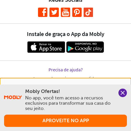
Nós salvamos o seu histórico de uso pra oferecer a melhor
Mobly Ofertas!
experiência na Mobly. Quando você navega no nosso site,
No app, você tem acesso a recursos 
aceita esta condição
exclusivos para transformar sua casa do 
seu jeito.
Política de Privacidade e Cookies
APROVEITE NO APP
Aceitar e Fechar