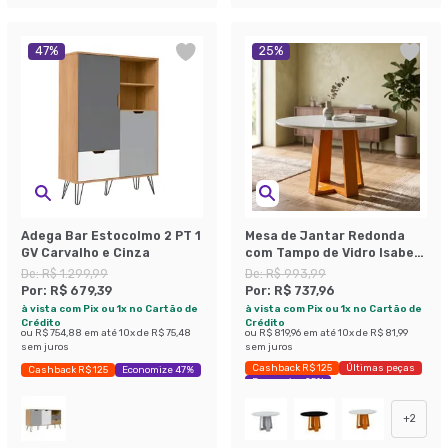
47
%
25
%
Adega Bar Estocolmo 2 PT 1
Mesa de Jantar Redonda
GV Carvalho e Cinza
com Tampo de Vidro Isabela
Ipê e Off White 100 cm
De:
R$ 1.299,99
De:
R$ 993,99
Por:
R$ 679,39
Por:
R$ 737,96
à vista com Pix ou 1x no Cartão de
à vista com Pix ou 1x no Cartão de
Crédito
Crédito
ou
R$ 754,88
em até
10
x de
R$ 75,48
ou
R$ 819,96
em até
10
x de
R$ 81,99
sem juros
sem juros
Cashback R$ 125
Últimas peças
Cashback R$ 125
Economize 47%
Economize 25%
+
2