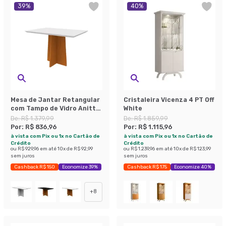
39
%
40
%
Mesa de Jantar Retangular
Cristaleira Vicenza 4 PT Off
com Tampo de Vidro Anitta
White
Off White e Ype 120 cm
De:
R$ 1.379,99
De:
R$ 1.859,99
Por:
R$ 836,96
Por:
R$ 1.115,96
à vista com Pix ou 1x no Cartão de
à vista com Pix ou 1x no Cartão de
Crédito
Crédito
ou
R$ 929,96
em até
10
x de
R$ 92,99
ou
R$ 1.239,96
em até
10
x de
R$ 123,99
sem juros
sem juros
Cashback R$ 150
Economize 39%
Cashback R$ 175
Economize 40%
+
8