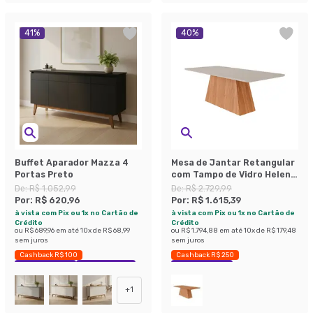
41
%
40
%
Buffet Aparador Mazza 4
Mesa de Jantar Retangular
Portas Preto
com Tampo de Vidro Helena
Off White Cinamomo 210 cm
De:
R$ 1.052,99
De:
R$ 2.729,99
Por:
R$ 620,96
Por:
R$ 1.615,39
à vista com Pix ou 1x no Cartão de
à vista com Pix ou 1x no Cartão de
Crédito
Crédito
ou
R$ 689,96
em até
10
x de
R$ 68,99
ou
R$ 1.794,88
em até
10
x de
R$ 179,48
sem juros
sem juros
Cashback R$ 100
Cashback R$ 250
Exclusivo Mobly
Economize 41%
Economize 40%
+
1