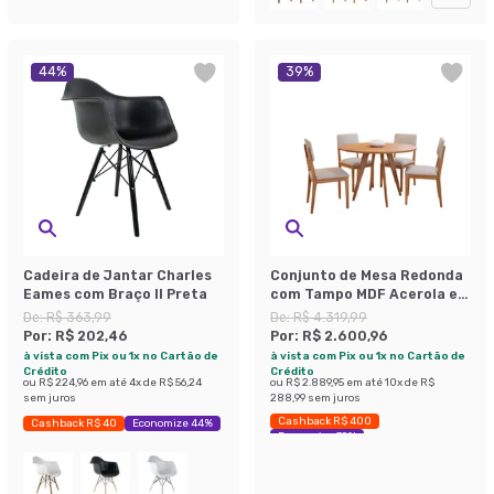
44
%
39
%
Cadeira de Jantar Charles
Conjunto de Mesa Redonda
Eames com Braço II Preta
com Tampo MDF Acerola e 4
Cadeiras Sabiá Linho Bege
De:
R$ 363,99
De:
R$ 4.319,99
e Cinamomo
Por:
R$ 202,46
Por:
R$ 2.600,96
à vista com Pix ou 1x no Cartão de
à vista com Pix ou 1x no Cartão de
Crédito
Crédito
ou
R$ 224,96
em até
4
x de
R$ 56,24
ou
R$ 2.889,95
em até
10
x de
R$
sem juros
288,99
sem juros
Cashback R$ 400
Cashback R$ 40
Economize 44%
Economize 39%