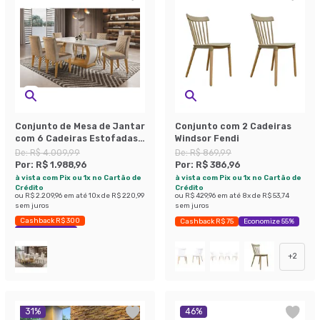
Conjunto de Mesa de Jantar
Conjunto com 2 Cadeiras
com 6 Cadeiras Estofadas
Windsor Fendi
Maia Animalle Off White e
De:
R$ 4.009,99
De:
R$ 869,99
Chocolate
Por:
R$ 1.988,96
Por:
R$ 386,96
à vista com Pix ou 1x no Cartão de
à vista com Pix ou 1x no Cartão de
Crédito
Crédito
ou
R$ 2.209,96
em até
10
x de
R$ 220,99
ou
R$ 429,96
em até
8
x de
R$ 53,74
sem juros
sem juros
Cashback R$ 300
Cashback R$ 75
Economize 55%
Economize 50%
+
2
31
%
46
%