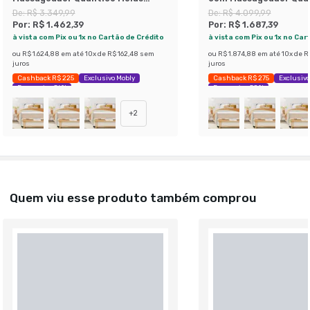
Ensacadas (30x88x188) Branco e
Ensacadas (30x96x203
De:
R$ 3.349,99
De:
R$ 4.099,99
Bege
Bege
Por:
R$ 1.462,39
Por:
R$ 1.687,39
à vista com Pix ou 1x no Cartão de Crédito
à vista com Pix ou 1x no Car
ou
R$ 1.624,88
em até
10
x de
R$ 162,48
sem
ou
R$ 1.874,88
em até
10
x de
R
juros
juros
Cashback R$ 225
Exclusivo Mobly
Cashback R$ 275
Exclusivo
Economize 56%
Economize 58%
+
2
Quem viu esse produto também comprou