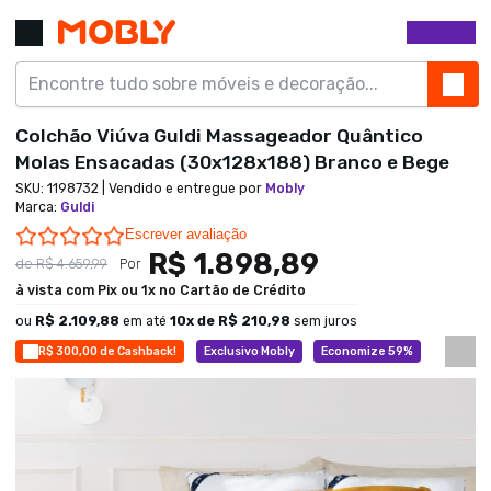
Colchão Viúva Guldi Massageador Quântico
Molas Ensacadas (30x128x188) Branco e Bege
SKU:
1198732
| Vendido e entregue por
Mobly
Marca
:
Guldi
0.0 star rating
Escrever avaliação
R$ 1.898,89
de
R$ 4.659,99
Por
à vista com Pix ou 1x no Cartão de Crédito
ou
R$ 2.109,88
em até
10
x de
R$ 210,98
sem juros
R$ 300,00 de Cashback!
Exclusivo Mobly
Economize 59%