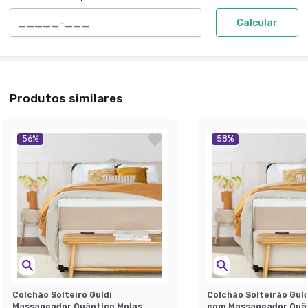
Calcular
Produtos similares
56
%
58
%
Colchão Solteiro Guldi
Colchão Solteirão Gul
Massageador Quântico Molas
com Massageador Quân