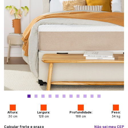
Altura:
Largura:
Profundidade:
Peso:
30
cm
128
cm
188
cm
34
kg
Calcular frete e prazo
Não sei meu CEP