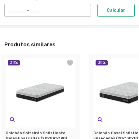
Calcular
Produtos similares
38
%
38
%
Colchão Solteirão Sofisticato
Colchão Casal Sofisti
Molas Ensacadas (28x108x198)
Ensacadas (28x138x188