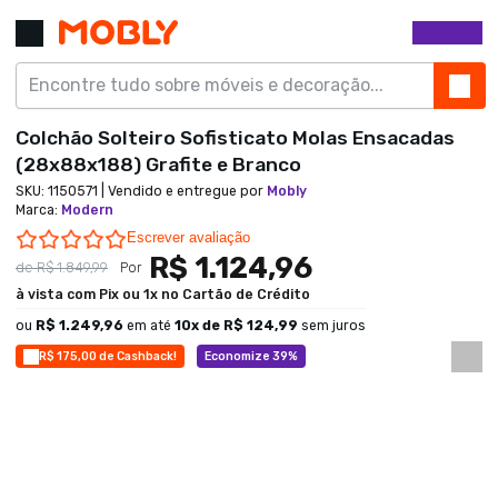
Colchão Solteiro Sofisticato Molas Ensacadas
(28x88x188) Grafite e Branco
SKU:
1150571
| Vendido e entregue por
Mobly
Marca
:
Modern
0.0 star rating
Escrever avaliação
R$ 1.124,96
de
R$ 1.849,99
Por
à vista com Pix ou 1x no Cartão de Crédito
ou
R$ 1.249,96
em até
10
x de
R$ 124,99
sem juros
R$ 175,00 de Cashback!
Economize 39%