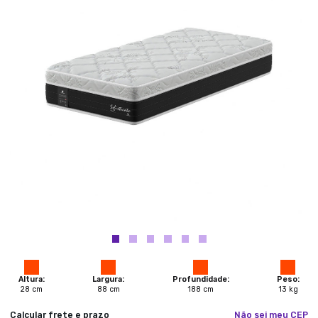
Altura:
Largura:
Profundidade:
Peso:
28
cm
88
cm
188
cm
13
kg
Calcular frete e prazo
Não sei meu CEP