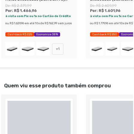
Grafite e Branco
Branco
De:
R$ 2.379,99
De:
R$ 2.609,99
Por:
R$ 1.466,96
Por:
R$ 1.601,96
à vista com Pix ou 1x no Cartão de Crédito
à vista com Pix ou 1x no Car
ou
R$ 1.629,96
em até
10
x de
R$ 162,99
sem juros
ou
R$ 1.779,96
em até
10
x de
R$ 
Cashback R$ 225
Economize 38%
Cashback R$ 250
Economi
+
1
Quem viu esse produto também comprou