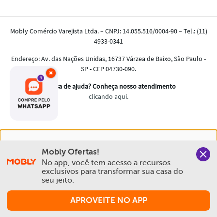
×
Nós salvamos o seu histórico de uso pra oferecer a melhor
Mobly Ofertas!
experiência na Mobly. Quando você navega no nosso site,
No app, você tem acesso a recursos 
aceita esta condição
exclusivos para transformar sua casa do 
seu jeito.
Política de Privacidade e Cookies
APROVEITE NO APP
Aceitar e Fechar
Comprar