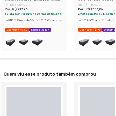
Preta e Cinza
Preta e Cinza
De:
R$ 1.389,99
De:
R$ 1.499,99
Por:
R$ 917,96
Por:
R$ 1.133,96
à vista com Pix ou 1x no Cartão de Crédito
à vista com Pix ou 1x no Car
ou
R$ 1.019,96
em até
10
x de
R$ 101,99
sem juros
ou
R$ 1.259,96
em até
10
x de
R$ 
Cashback R$ 150
Economize 33%
Cashback R$ 175
Economiz
Quem viu esse produto também comprou