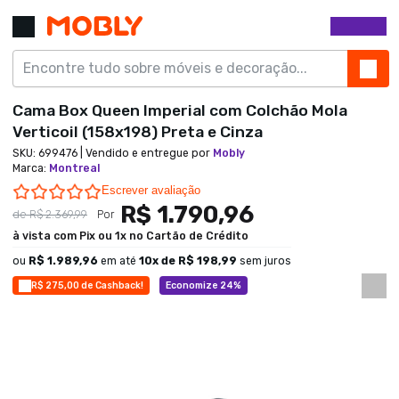
Cama Box Queen Imperial com Colchão Mola
Verticoil (158x198) Preta e Cinza
SKU:
699476
| Vendido e entregue por
Mobly
Marca
:
Montreal
0.0 star rating
Escrever avaliação
R$ 1.790,96
de
R$ 2.369,99
Por
à vista com Pix ou 1x no Cartão de Crédito
ou
R$ 1.989,96
em até
10
x de
R$ 198,99
sem juros
R$ 275,00 de Cashback!
Economize 24%