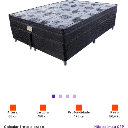
Altura:
Largura:
Profundidade:
Peso:
65
cm
158
cm
198
cm
50,4
kg
Calcular frete e prazo
Não sei meu CEP