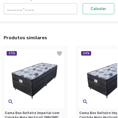
Calcular
Produtos similares
33
%
24
%
Cama Box Solteiro Imperial com
Cama Box Solteiro Imp
Colchão Mola Verticoil (88x188)
Colchão Mola Verticoil