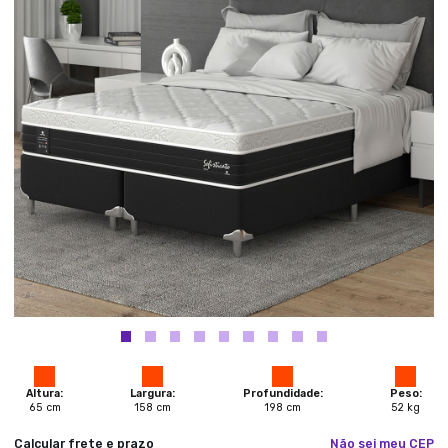
Altura:
Largura:
Profundidade:
Peso:
65
cm
158
cm
198
cm
52
kg
Calcular frete e prazo
Não sei meu CEP