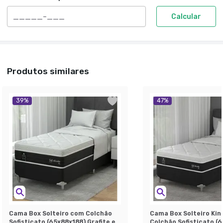
Calcular
Produtos similares
39
%
47
%
Cama Box Solteiro com Colchão
Cama Box Solteiro Kin
Sofisticato (65x88x188) Grafite e
Colchão Sofisticato (