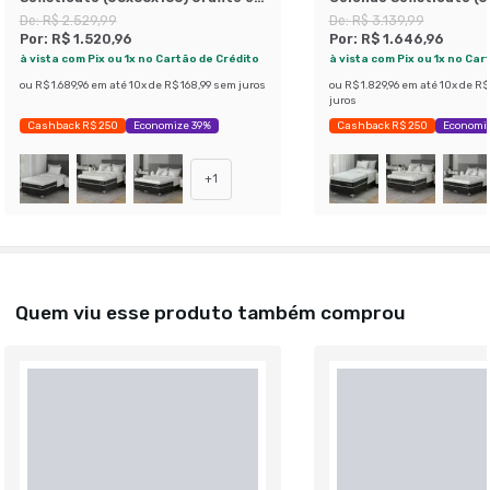
Branco
Grafite e Branco
De:
R$ 2.529,99
De:
R$ 3.139,99
Por:
R$ 1.520,96
Por:
R$ 1.646,96
à vista com Pix ou 1x no Cartão de Crédito
à vista com Pix ou 1x no Car
ou
R$ 1.689,96
em até
10
x de
R$ 168,99
sem juros
ou
R$ 1.829,96
em até
10
x de
R$
juros
Cashback R$ 250
Economize 39%
Cashback R$ 250
Economi
+
1
Quem viu esse produto também comprou