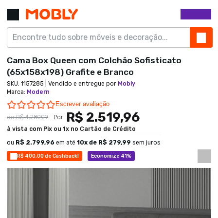
Cama Box Queen com Colchão Sofisticato
(65x158x198) Grafite e Branco
SKU:
1157285
| Vendido e entregue por
Mobly
Marca
:
Modern
0.0 star rating
Escrever avaliação
R$ 2.519,96
de
R$ 4.289,99
Por
à vista com Pix ou 1x no Cartão de Crédito
ou
R$ 2.799,96
em até
10
x de
R$ 279,99
sem juros
R$ 400,00 de Cashback!
Economize 41%