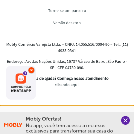
×
Nós salvamos o seu histórico de uso pra oferecer a melhor
Mobly Ofertas!
experiência na Mobly. Quando você navega no nosso site,
No app, você tem acesso a recursos 
aceita esta condição
exclusivos para transformar sua casa do 