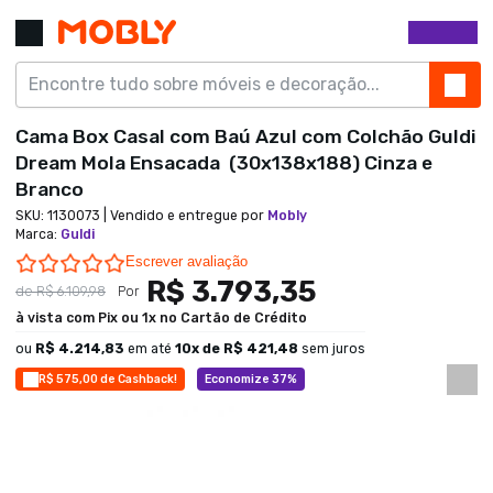
Cama Box Casal com Baú Azul com Colchão Guldi
Dream Mola Ensacada (30x138x188) Cinza e
Branco
SKU:
1130073
| Vendido e entregue por
Mobly
Marca
:
Guldi
0.0 star rating
Escrever avaliação
R$ 3.793,35
de
R$ 6.109,98
Por
à vista com Pix ou 1x no Cartão de Crédito
ou
R$ 4.214,83
em até
10
x de
R$ 421,48
sem juros
R$ 575,00 de Cashback!
Economize 37%