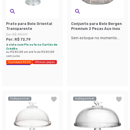
Prato para Bolo Oriental
Conjunto para Bolo Bergen
Transparente
Premium 2 Peças Aço Inox
De:
R$ 119,99
Sem estoque no momento...
Por:
R$ 72,79
à vista com Pix ou 1x no Cartão de
Crédito
ou
R$ 80,88
em até
1
x de
R$ 80,88
sem juros
Cashback R$ 20
Últimas peças
Economize 39%
Indisponível
Indisponível