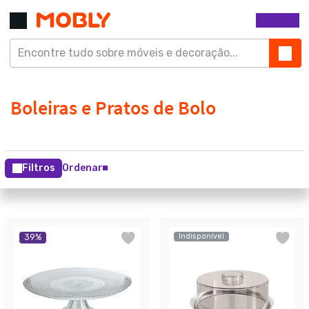
Filtros
Ordenar
Indisponível
39
%