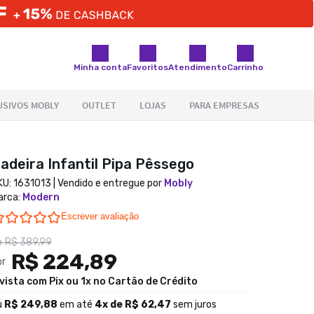
Minha conta
Favoritos
Atendimento
Carrinho
adeira Infantil Pipa Pêssego
KU:
1631013
| Vendido e entregue por
Mobly
arca
:
Modern
0.0 star rating
Escrever avaliação
e
R$ 389,99
R$ 224,89
or
 vista com Pix ou 1x no Cartão de Crédito
u
R$ 249,88
em até
4
x de
R$ 62,47
sem juros