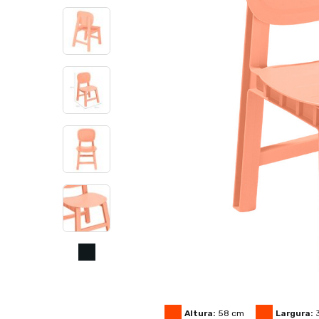
Altura:
58
cm
Largura: