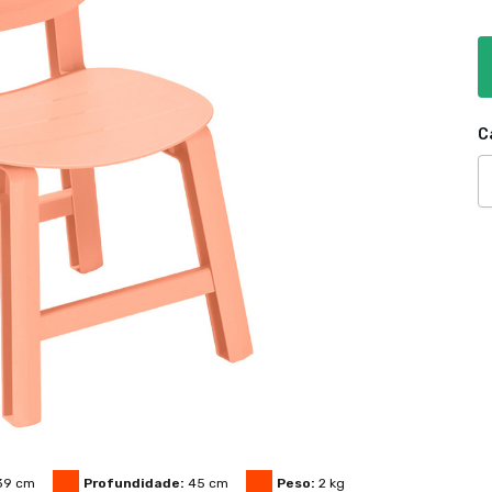
C
39
cm
Profundidade:
45
cm
Peso:
2
kg