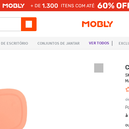
C
S
M
d
P
à
o